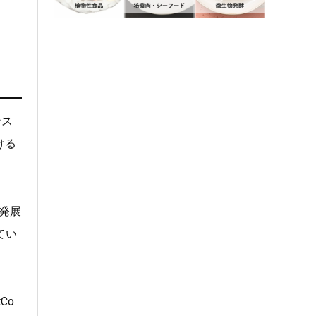
ンス
ける
発展
てい
Co