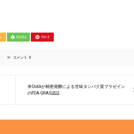
S
feedly
Pin it
コメント:
0
米Oobliが精密発酵による甘味タンパク質ブラゼイン
のFDA GRAS認証...