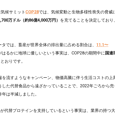
連気候サミット
COP28
では、気候変動と生物多様性喪失の脅威
5,700万ドル（約86億4,000万円）
を充てることを決定しており
ータでは、畜産が世界全体の排出量に占める割合は、
11.1〜
はるかに地球に優しいという事実は、COP28の期間中に
国連
たとおりです。
報を流すようなキャンペーン、物価高騰に伴う生活コストの上
した代替食品から遠ざかっていることで、2022年ごろから売
昨年は半減しました。
人が代替プロテインを支持しているという事実は、業界の持つ