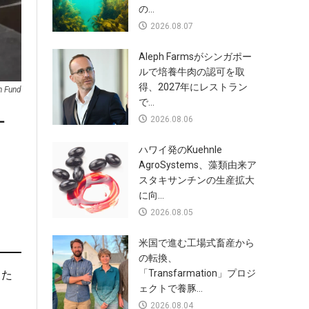
の...
2026.08.07
Aleph Farmsがシンガポー
ルで培養牛肉の認可を取
得、2027年にレストラン
h Fund
で...
2026.08.06
ー
ハワイ発のKuehnle
AgroSystems、藻類由来ア
スタキサンチンの生産拡大
に向...
2026.08.05
米国で進む工場式畜産から
の転換、
「Transfarmation」プロジ
した
ェクトで養豚...
2026.08.04