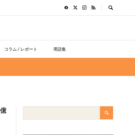
コラム / レポート
用語集
億