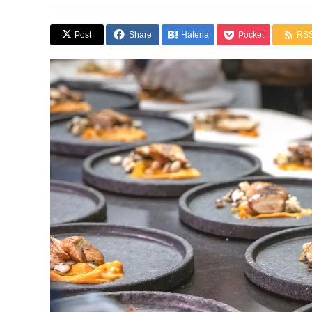
Post
Share
Hatena
Pocket
RS