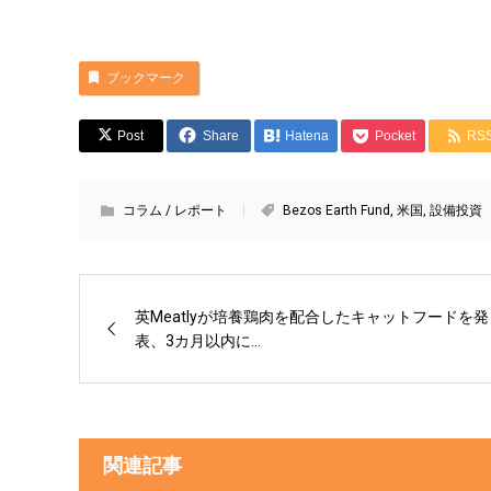
ブックマーク
Post
Share
Hatena
Pocket
RS
コラム / レポート
Bezos Earth Fund
,
米国
,
設備投資
英Meatlyが培養鶏肉を配合したキャットフードを発
表、3カ月以内に...
関連記事