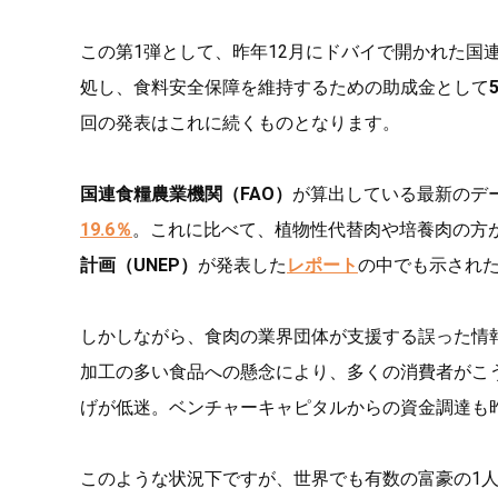
この第1弾として、昨年12月にドバイで開かれた国
処し、食料安全保障を維持するための助成金として
回の発表はこれに続くものとなります。
国連食糧農業機関（FAO）
が算出している最新のデ
19.6％
。これに比べて、植物性代替肉や培養肉の方が
計画（UNEP）
が発表した
レポート
の中でも示され
しかしながら、食肉の業界団体が支援する誤った情
加工の多い食品への懸念により、多くの消費者がこう
げが低迷。ベンチャーキャピタルからの資金調達も
このような状況下ですが、世界でも有数の富豪の1