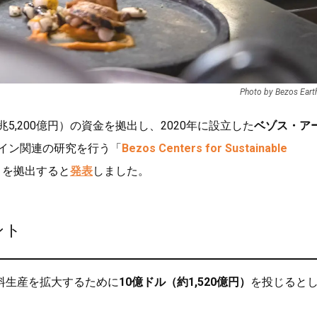
Photo by Bezos Eart
兆5,200億円）の資金を拠出し、2020年に設立した
ベゾス・ア
イン関連の研究を行う「
Bezos Centers for Sustainable
）
を拠出すると
発表
しました。
ント
料生産を拡大するために
10億ドル（約1,520億円）
を投じると