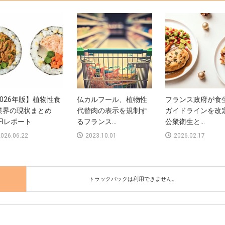
2026年版】植物性食
仏カルフール、植物性
フランス政府が食
業界の現状まとめ
代替肉の表示を規制す
ガイドラインを改
FIレポート
るフランス...
公衆衛生と...
026.06.22
2023.10.01
2026.02.17
トラックバックは利用できません。