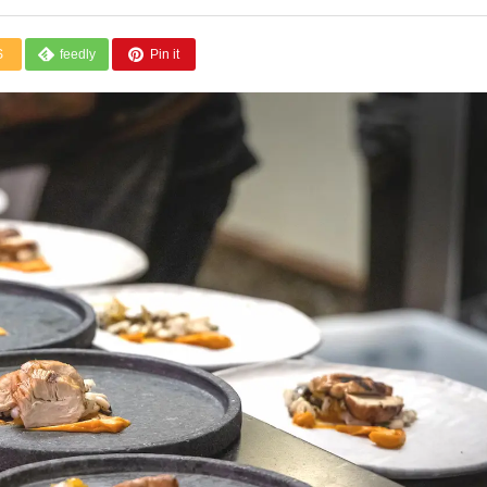
S
feedly
Pin it