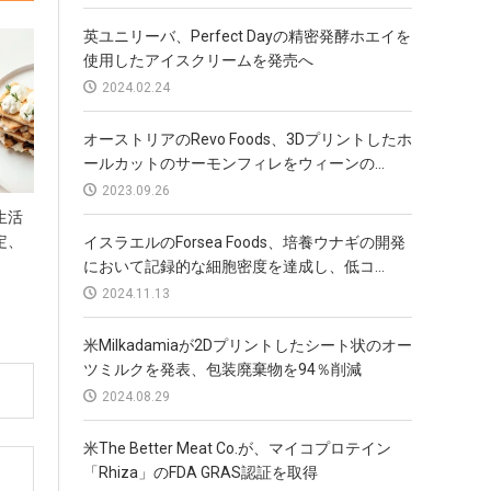
英ユニリーバ、Perfect Dayの精密発酵ホエイを
使用したアイスクリームを発売へ
2024.02.24
オーストリアのRevo Foods、3Dプリントしたホ
ールカットのサーモンフィレをウィーンの...
2023.09.26
生活
定、
イスラエルのForsea Foods、培養ウナギの開発
において記録的な細胞密度を達成し、低コ...
2024.11.13
米Milkadamiaが2Dプリントしたシート状のオー
ツミルクを発表、包装廃棄物を94％削減
2024.08.29
米The Better Meat Co.が、マイコプロテイン
「Rhiza」のFDA GRAS認証を取得