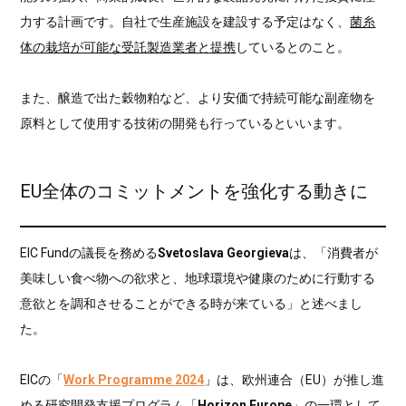
力する計画です。自社で生産施設を建設する予定はなく、
菌糸
体の栽培が可能な受託製造業者と提携
しているとのこと。
また、醸造で出た穀物粕など、より安価で持続可能な副産物を
原料として使用する技術の開発も行っているといいます。
EU全体のコミットメントを強化する動きに
EIC Fundの議長を務める
Svetoslava Georgieva
は、「消費者が
美味しい食べ物への欲求と、地球環境や健康のために行動する
意欲とを調和させることができる時が来ている」と述べまし
た。
EICの「
Work Programme 2024
」は、欧州連合（EU）が推し進
める研究開発支援プログラム「
Horizon Europe
」の一環として