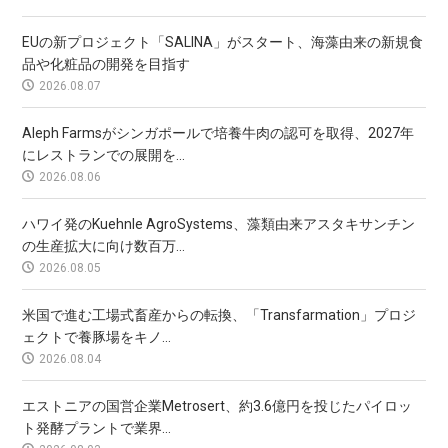
EUの新プロジェクト「SALINA」がスタート、海藻由来の新規食
品や化粧品の開発を目指す
2026.08.07
Aleph Farmsがシンガポールで培養牛肉の認可を取得、2027年
にレストランでの展開を...
2026.08.06
ハワイ発のKuehnle AgroSystems、藻類由来アスタキサンチン
の生産拡大に向け数百万...
2026.08.05
米国で進む工場式畜産からの転換、「Transfarmation」プロジ
ェクトで養豚場をキノ...
2026.08.04
エストニアの国営企業Metrosert、約3.6億円を投じたパイロッ
ト発酵プラントで業界...