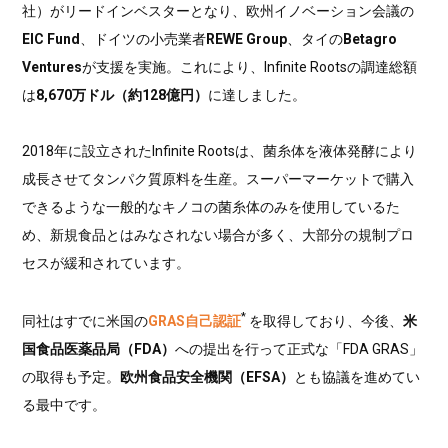
社）がリードインベスターとなり、欧州イノベーション会議の
EIC Fund
、ドイツの小売業者
REWE Group
、タイの
Betagro
Ventures
が支援を実施。これにより、Infinite Rootsの調達総額
は
8,670万ドル（約128億円）
に達しました。
2018年に設立されたInfinite Rootsは、菌糸体を液体発酵により
成長させてタンパク質原料を生産。スーパーマーケットで購入
できるような一般的なキノコの菌糸体のみを使用しているた
め、新規食品とはみなされない場合が多く、大部分の規制プロ
セスが緩和されています。
*
同社はすでに米国の
GRAS自己認証
を取得しており、今後、
米
国食品医薬品局（FDA）
への提出を行って正式な「FDA GRAS」
の取得も予定。
欧州食品安全機関（EFSA）
とも協議を進めてい
る最中です。