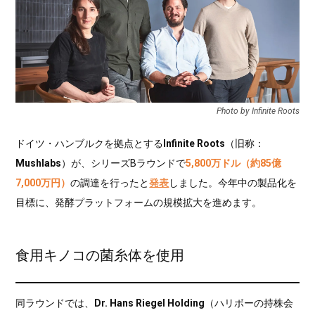
Photo by Infinite Roots
ドイツ・ハンブルクを拠点とする
Infinite Roots
（旧称：
Mushlabs
）が、シリーズBラウンドで
5,800万ドル（約85億
7,000万円）
の調達を行ったと
発表
しました。今年中の製品化を
目標に、発酵プラットフォームの規模拡大を進めます。
食用キノコの菌糸体を使用
同ラウンドでは、
Dr. Hans Riegel Holding
（ハリボーの持株会