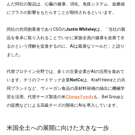
んだ同社の製品は、心臓の健康、消化、免疫システム、血糖値
にプラスの影響をもたらすことが期待されるといいます。
同社の共同創業者でありCSOの
Justin Whiteley
は、「当社の製
品を食卓に取り入れることでいかに家族全員の健康を改善でき
るかという理解を促進するのに、AIは最適なツールだ」と語り
ました。
代替プロテイン分野では、多くの主要企業がAIの活用を進めて
います。チリのフードテック企業
NotCo
は、Kraft Heinzとの共
同ブランドなど、ヴィーガン食品の原材料候補の抽出に機械学
習を活用。代替チーズ製造の米
Climax Foods
も、Bel Groupと
の提携などによる高級チーズの開発にAIを導入しています。
米国全土への展開に向けた大きな一歩