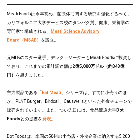
Meati Foodsは今年初め、菌糸体に関する研究を強化するべく、
カリフォルニア大学デービス校のタンパク質、健康、栄養学の
専門家で構成される、
Meati Science Advisory
Board（MSAB）
を設立。
元MLBのスター選手、デレク・ジーターもMeati Foodsに投資し
ており、これまでの累計調達額は
2億5,000万ドル（約343億
円）
を超えました。
主力製品である「
Eat Meati
」シリーズは、すでに小売りのほ
か、PLNT Burger、Birdcall、Causwellsといった外食チェーンで
販売されています。また、つい先日には、食品流通大手
Dot
Foods
との提携を
発表
。
Dot Foodsは、米国の50州の小売店・外食企業に納入する5,200