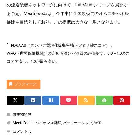
の流通業者ネットワークに向けて、Eat Meatiシリーズを展開す
る予定。Meati Foodsは、今年中に全国規模でのオムニチャネル
展開を目標としており、この提携は大きな一歩となります。
*1
PDCAAS（タンパク質消化吸収率補正アミノ酸スコア）：
WHO（世界保健機関）の定めるタンパク質の評価基準。0.0〜1.0のス
コアで表し、1.0が最も高い。
ブックマーク
微生物発酵
Meati Foods
,
バイオマス発酵
,
パートナーシップ
,
米国
コメント:
0