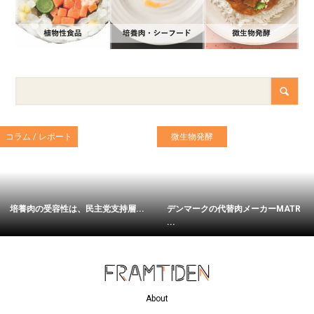
コラム / レポート
微生物発酵
培養肉の受容性は、民主党支持層...
デンマークの代替肉メーカーMATR
...
About