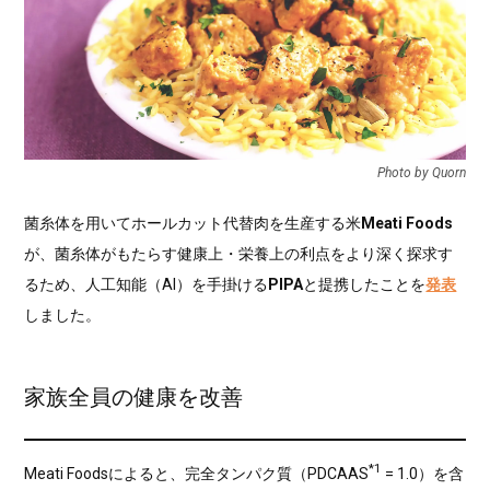
Photo by Quorn
菌糸体を用いてホールカット代替肉を生産する米
Meati Foods
が、菌糸体がもたらす健康上・栄養上の利点をより深く探求す
るため、人工知能（AI）を手掛ける
PIPA
と提携したことを
発表
しました。
家族全員の健康を改善
*1
Meati Foodsによると、完全タンパク質（PDCAAS
= 1.0）を含