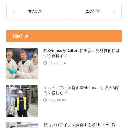
関連記事
独SymriseがCellibreに出資、発酵技術に基
づく香料イノ...
2025.11.16
エストニアの国営企業Metrosert、約3.6億
円を投じたパ...
2026.08.03
卵白プロテインを開発する米The EVERY