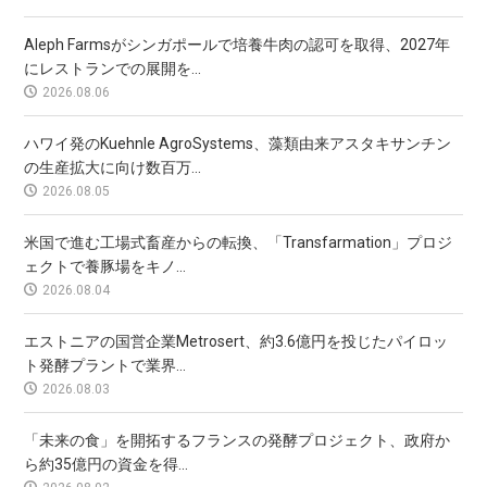
Aleph Farmsがシンガポールで培養牛肉の認可を取得、2027年
にレストランでの展開を...
2026.08.06
ハワイ発のKuehnle AgroSystems、藻類由来アスタキサンチン
の生産拡大に向け数百万...
2026.08.05
米国で進む工場式畜産からの転換、「Transfarmation」プロジ
ェクトで養豚場をキノ...
2026.08.04
エストニアの国営企業Metrosert、約3.6億円を投じたパイロッ
ト発酵プラントで業界...
2026.08.03
「未来の食」を開拓するフランスの発酵プロジェクト、政府か
ら約35億円の資金を得...