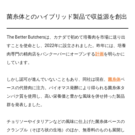
菌糸体とのハイブリッド製品で収益源を創出
The Better Butchersは、カナダで初めて培養肉を市場に送り出
すことを使命とし、2022年に設立されました。昨年には、培養
肉専門の精肉店をバンクーバーにオープンする
計画
を明らかに
しています。
しかし認可が進んでいないこともあり、同社は現在、
菌糸体
ベ
ースの代替肉に注力。バイオマス発酵により得られる菌糸体タ
ンパク質を使用し、高い栄養価と豊かな風味を併せ持った製品
群を発表しました。
チョリソーやイタリアンなどの風味に仕上げた菌糸体ベースの
クランブル（そぼろ状の生地）のほか、無香料のものも展開し