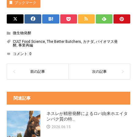
ブックマーク
微生物発酵
CULT Food Science
,
The Better Butchers
,
カナダ
,
バイオマス発
酵
,
事業再編
コメント:
0
関連記事
ネスレが精密発酵によるロバ由来ホエイタ
ンパク質の特...
2026.06.15