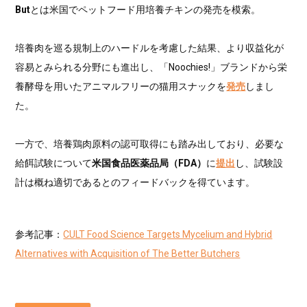
But
とは米国でペットフード用培養チキンの発売を模索。
培養肉を巡る規制上のハードルを考慮した結果、より収益化が
容易とみられる分野にも進出し、「Noochies!」ブランドから栄
養酵母を用いたアニマルフリーの猫用スナックを
発売
しまし
た。
一方で、培養鶏肉原料の認可取得にも踏み出しており、必要な
給餌試験について
米国食品医薬品局（FDA）
に
提出
し、試験設
計は概ね適切であるとのフィードバックを得ています。
参考記事：
CULT Food Science Targets Mycelium and Hybrid
Alternatives with Acquisition of The Better Butchers