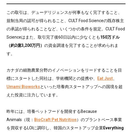
この取引は、デューデリジェンスが何事もなく完了すること、
規制当局の認可が得られること、CULT Food Scienceの既存株主
の承認が得られることなど、いくつかの条件を規定。CULT Food
Scienceはまた、取引完了後60日以内に少なくとも
150万ドル
（約2億3,200万円）
の資金調達を完了することが求められま
す。
カナダの細胞農業分野のイノベーションをリードすることを目
標にスタートした同社は、学術機関との提携や、
Eat Just
、
Umami Bioworks
といった培養肉スタートアップへの国境を超
えた投資に注力しています。
昨年には、培養ペットフードを開発するBecause
Animals（現：
BioCraft Pet Nutrition
）のプラントベース事業
を買収するLOIに調印し、韓国のスタートアップ企業
Everything