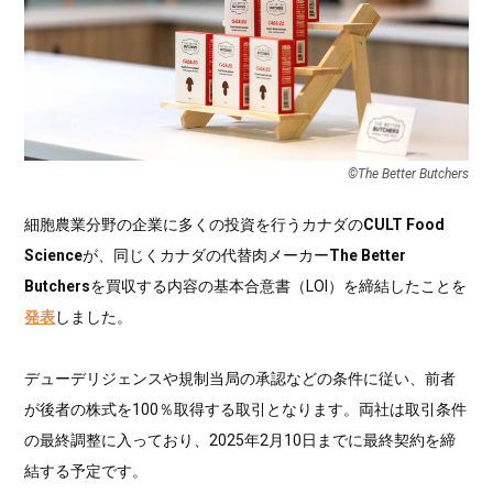
©︎The Better Butchers
細胞農業分野の企業に多くの投資を行うカナダの
CULT Food
Science
が、同じくカナダの代替肉メーカー
The Better
Butchers
を買収する内容の基本合意書（LOI）を締結したことを
発表
しました。
デューデリジェンスや規制当局の承認などの条件に従い、前者
が後者の株式を100％取得する取引となります。両社は取引条件
の最終調整に入っており、2025年2月10日までに最終契約を締
結する予定です。