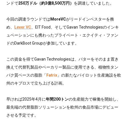
ンドで
250万ドル（約3億8,500万円）
を調達していました。
今回の調達ラウンドでは
MoreVC
がリードインベスターを務
め、
Lever VC
、EIT Food、そしてGavan Technologiesのインキ
ュベーションにも携わったプライベート・エクイティ・ファン
ドのDarkBoot Groupが参加しています。
この資金を得てGavan Technologiesは、バターをそのまま置き
換えて代替乳製品やベーカリー製品に使用できる、植物性タン
パク質ベースの脂肪「
Fatrix
」の新たなパイロット生産施設を欧
州のキプロスで立ち上げる計画。
早ければ2025年4月に
年間200トン
の生産能力で稼働を開始し、
最先端の代替脂肪ソリューションを欧州の食品市場にデビュー
させる予定です。