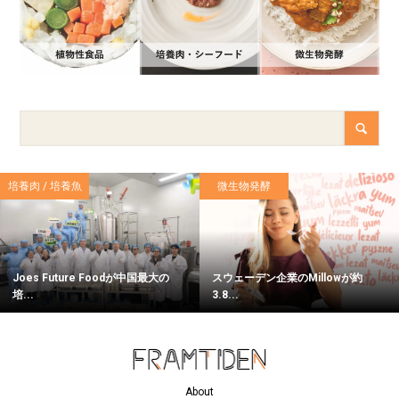
培養肉 / 培養魚
微生物発酵
Joes Future Foodが中国最大の
スウェーデン企業のMillowが約
培...
3.8...
About