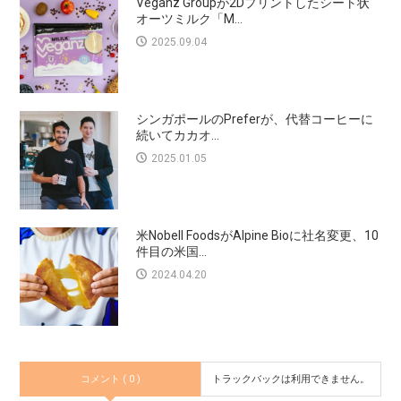
Veganz Groupが2Dプリントしたシート状
オーツミルク「M...
2025.09.04
シンガポールのPreferが、代替コーヒーに
続いてカカオ...
2025.01.05
米Nobell FoodsがAlpine Bioに社名変更、10
件目の米国...
2024.04.20
コメント ( 0 )
トラックバックは利用できません。