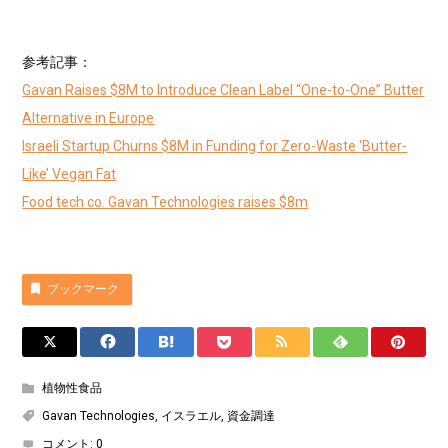
参考記事：
Gavan Raises $8M to Introduce Clean Label “One-to-One” Butter
Alternative in Europe
Israeli Startup Churns $8M in Funding for Zero-Waste ‘Butter-
Like’ Vegan Fat
Food tech co. Gavan Technologies raises $8m
ブックマーク
植物性食品
Gavan Technologies
,
イスラエル
,
資金調達
コメント:
0