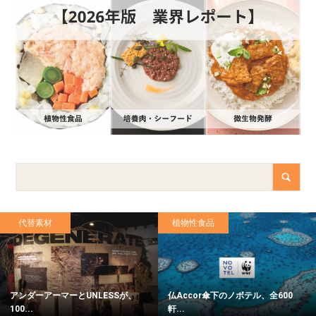
代替素材
植物性食品
アンダーアーマーとUNLESSが、
仏Accor傘下のノボテル、全600
100...
軒...