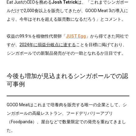
Eat JustのCEOを務める
Josh Tetrick
は、「これまでシンガポー
ルだけで2,000食以上を販売してきたが、GOOD Meat 3の導入に
より、今年はそれを超える販売数になるだろう」とコメント。
収益の99.9％を植物性代替卵「
JUST Egg
」から得てきた同社で
すが、
2024年に損益分岐点に達する
ことを目標に掲げており、
シンガポールでの新製品発売がその一助となれるか注目です。
今後も増加が見込まれるシンガポールでの認
可事例
GOOD Meatはこれまで培養肉を販売する唯一の企業として、シ
ンガポールの高級レストラン、フードデリバリーアプリ
（Foodpanda）、屋台などで数量限定での発売を重ねてきまし
た。