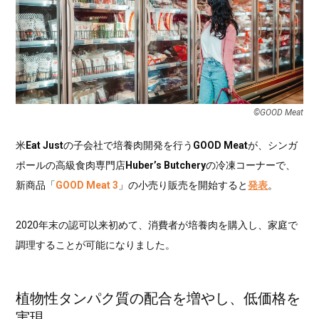
©︎GOOD Meat
米
Eat Just
の子会社で培養肉開発を行う
GOOD Meat
が、シンガ
ポールの高級食肉専門店
Huber’s Butchery
の冷凍コーナーで、
新商品「
GOOD Meat 3
」の小売り販売を開始すると
発表
。
2020年末の認可以来初めて、消費者が培養肉を購入し、家庭で
調理することが可能になりました。
植物性タンパク質の配合を増やし、低価格を
実現