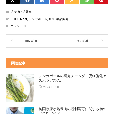
培養肉 / 培養魚
GOOD Meat
,
シンガポール
,
米国
,
製品開発
コメント:
0
関連記事
シンガポールの研究チームが、脱細胞化ア
スパラガスの...
2024.05.10
英国政府が培養肉の規制認可に関する初の
安全性ガイド...