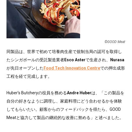
©︎GOOD Meat
同製品は、世界で初めて培養肉生産で規制当局の認可を取得し
たシンガポールの受託製造業者
Esco Aster
で生産され、
Nurasa
が先日オープンした
Food Tech Innovation Centre
での押出成形
工程を経て完成します。
Huber’s Butcheryの役員を務める
Andre Huber
は、「この製品を
自分の好きなように調理し、家庭料理にどう合わせるかを体験
してもらいたい。顧客からのフィードバックを得たら、GOOD
Meatと協力して製品の継続的な改善に努める」と述べました。