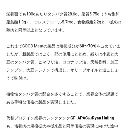
栄養面でも100gあたりタンパク質28.6g、脂質5.75g（うち飽和
脂肪酸1.9g）、コレステロール5.7mg、食物繊維2.2gと、従来の
鶏肉と同等以上となっています。
これまでGOOD Meatの製品は培養成分が
60〜70％
を占めていま
したが、新製品ではごく一部の使用にとどめ、残りは小麦と大
豆のタンパク質、ヒマワリ油、ココナッツ油、天然香料、加工
デンプン、大豆レシチンで構成し、オリーブオイルと塩こしょ
うで味付け。
植物性タンパク質の配合を多くすることで、業界全体の課題で
ある手頃な価格の製品を実現しました。
代替プロテイン業界のシンクタンク
GFI APAC
の
Ryan Huling
も、
培養肉の規模拡大や従来品と同等価格の実現に向けた途中