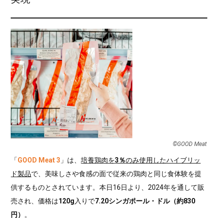
©︎GOOD Meat
「
GOOD Meat 3
」は、
培養鶏肉を
3％
のみ使用したハイブリッ
ド製品
で、美味しさや食感の面で従来の鶏肉と同じ食体験を提
供するものとされています。本日16日より、2024年を通して販
売され、価格は
120g
入りで
7.20シンガポール・ドル（約830
円）
。