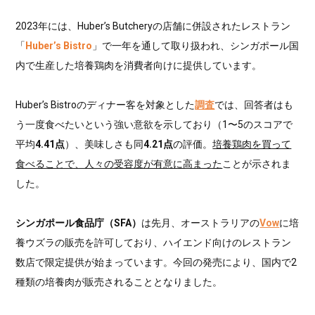
2023年には、Huber’s Butcheryの店舗に併設されたレストラン
「
Huber’s Bistro
」で一年を通して取り扱われ、シンガポール国
内で生産した培養鶏肉を消費者向けに提供しています。
Huber’s Bistroのディナー客を対象とした
調査
では、回答者はも
う一度食べたいという強い意欲を示しており（1〜5のスコアで
平均
4.41点
）、美味しさも同
4.21点
の評価。
培養鶏肉を買って
食べることで、人々の受容度が有意に高まった
ことが示されま
した。
シンガポール食品庁（SFA）
は先月、オーストラリアの
Vow
に培
養ウズラの販売を許可しており、ハイエンド向けのレストラン
数店で限定提供が始まっています。今回の発売により、国内で2
種類の培養肉が販売されることとなりました。