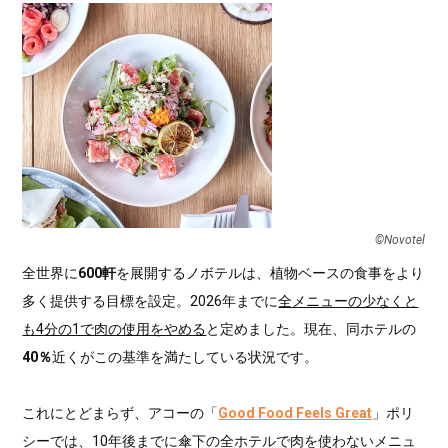
©︎Novotel
全世界に
600軒
を展開するノボテルは、植物ベースの食事をより
多く提供する目標を設定。2026年までに
全メニューの少なくと
も4分の1で肉の使用をやめる
と定めました。現在、同ホテルの
40％
近くがこの基準を満たしている状況です。
これにとどまらず、アコーの「
Good Food Feels Great
」ポリ
シーでは、10年後までに傘下の全ホテルで肉を使わないメニュ