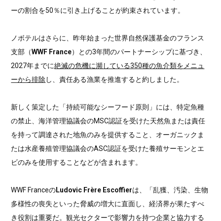
ーの割合を50％に引き上げることが約束されています。
ノボテルはさらに、昨年始まった世界自然保護基金のフランス
支部（
WWF France
）との3年間のパートナーシップに基づき、
2027年までに
絶滅の危機に瀕している350種の魚介類をメニュ
ーから排除
し、責任ある漁業を推進すると約しました。
新しく策定した「持続可能なシーフード原則」には、特定魚種
の禁止、海洋管理協議会のMSC認証を受けた天然魚または責任
を持って調達された地魚のみを提供すること、オーガニックま
たは水産養殖管理協議会のASC認証を受けた養殖サーモンとエ
ビのみを使用することなどが含まれます。
WWF Franceの
Ludovic Frère Escoffier
は、「乱獲、汚染、生物
多様性の喪失といった脅威の増大に直面し、経済界が果たすべ
き役割は重要だ。観光セクターで影響力を持つ企業と協力する