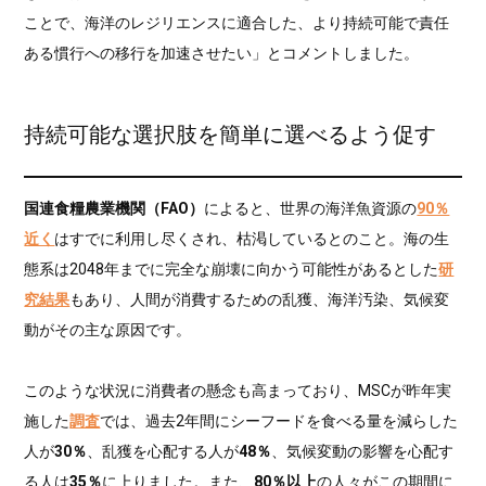
ことで、海洋のレジリエンスに適合した、より持続可能で責任
ある慣行への移行を加速させたい」とコメントしました。
持続可能な選択肢を簡単に選べるよう促す
国連食糧農業機関（FAO）
によると、世界の海洋魚資源の
90％
近く
はすでに利用し尽くされ、枯渇しているとのこと。海の生
態系は2048年までに完全な崩壊に向かう可能性があるとした
研
究結果
もあり、人間が消費するための乱獲、海洋汚染、気候変
動がその主な原因です。
このような状況に消費者の懸念も高まっており、MSCが昨年実
施した
調査
では、過去2年間にシーフードを食べる量を減らした
人が
30％
、乱獲を心配する人が
48％
、気候変動の影響を心配す
る人は
35％
に上りました。また、
80％以上
の人々がこの期間に