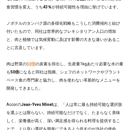
食習慣を変え、うち
43％
が持続可能性を理由に挙げています。
ノボテルのタンパク源の多様化戦略もこうした消費傾向と結び
付いたもので、同社は世界的なフレキシタリアン人口の増加
と、肉と植物では気候変動に及ぼす影響の大きな違いがあるこ
とに言及しています。
肉は野菜の
50倍
の炭素を排出し、生産量1kgあたり必要な水の量
も
50倍
になると同社は指摘。シェフのネットワークやプラント
ベース食の専門家と協力し、肉を使わない革新的なメニューを
開発してきました。
Accorの
Jean-Yves Minet
は、「人は常に最も持続可能な選択肢
を選ぶとは限らない。持続可能なだけでなく、たまらなく美味
しく、栄養価が高く、深い満足感を得られる料理を提供するこ
とで、より良い選択を簡単にできるよう促すのが当社の使命