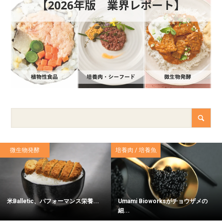
微生物発酵
培養肉 / 培養魚
米Balletic、パフォーマンス栄養...
Umami Bioworksがチョウザメの
細...