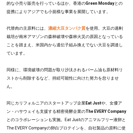
的な小売り販売を行っているほか、香港の
Green Monday
との
提携によりアジアでも小規模な事業を展開しています。
代替肉の主原料には、
濃縮大豆タンパク質
を使用。大豆の過剰
栽培が南米アマゾンの森林破壊や森林火災の原因となっている
ことを踏まえ、米国内から遺伝子組み換えでない大豆を調達し
ています。
同様に、環境破壊の問題が取り沙汰されるパーム油も原材料リ
ストから削除するなど、持続可能性に向けた努力を怠りませ
ん。
同じカリフォルニアのスタートアップ企業
Eat Just
や、女優ア
ン・ハサウェイも支援する精密発酵企業の
The EVERY Company
とのコラボレーションも実施。Eat Justのアニマルフリー液卵と
The EVERY Companyの卵白プロテインを、自社製品の原料に使