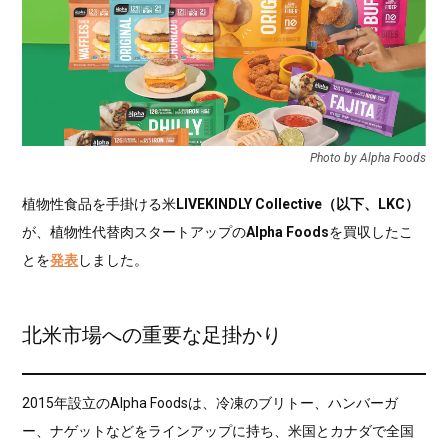
Photo by Alpha Foods
植物性食品を手掛ける米
LIVEKINDLY Collective（以下、LKC）
が、植物性代替肉スタートアップの
Alpha Foods
を買収したこ
とを
発表
しました。
北米市場への重要な足掛かり
2015年設立のAlpha Foodsは、冷凍のブリトー、ハンバーガ
ー、ナゲットなどをラインアップに持ち、米国とカナダで全国