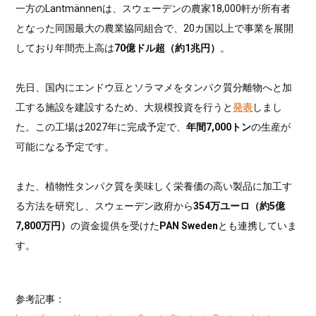
一方のLantmännenは、スウェーデンの農家18,000軒が所有者
となった同国最大の農業協同組合で、20カ国以上で事業を展開
しており年間売上高は
70億ドル超（約1兆円）
。
先日、国内にエンドウ豆とソラマメをタンパク質分離物へと加
工する施設を建設するため、大規模投資を行うと
発表
しまし
た。この工場は2027年に完成予定で、
年間7,000トン
の生産が
可能になる予定です。
また、植物性タンパク質を美味しく栄養価の高い製品に加工す
る方法を研究し、スウェーデン政府から
354万ユーロ（約5億
7,800万円）
の資金提供を受けた
PAN Sweden
とも連携していま
す。
参考記事：