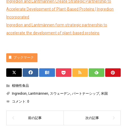
Ingredion and Lantmännen Create Strategic Partnership to
Accelerate Development of Plant-Based Proteins | Ingredion
Incorporated
Ingredion and Lantmännen form strategic partnership to
accelerate the development of plant-based proteins
ブックマーク
植物性食品
Ingredion
,
Lantmännen
,
スウェーデン
,
パートナーシップ
,
米国
コメント:
0