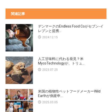
関連記事
デンマークのEndless Food Coがセブン-イ
レブンと提携...
2024.12.15
人工甘味料に代わる発見？米
MycoTechnologyが、トリュ...
2023.07.25
米国の植物性ペットフードメーカーWild
Earthが倒産申...
2025.03.05