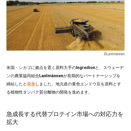
©︎Lantmännen
米国・シカゴに拠点を置く原料大手の
Ingredion
と、スウェーデ
ンの農業協同組合
Lantmännen
が長期的なパートナーシップを
締結したと
発表
しました。地元産の黄色エンドウ豆を原料とす
る植物性タンパク質分離物の開発を進めます。
急成長する代替プロテイン市場への対応力を
拡大