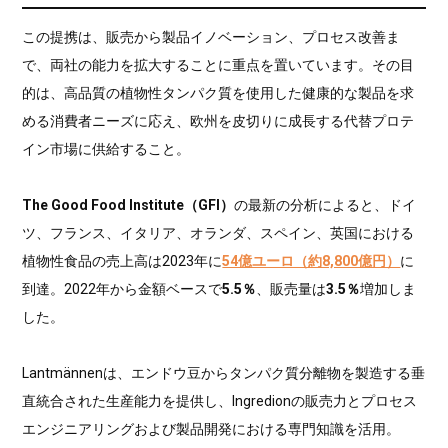
この提携は、販売から製品イノベーション、プロセス改善ま
で、両社の能力を拡大することに重点を置いています。その目
的は、高品質の植物性タンパク質を使用した健康的な製品を求
める消費者ニーズに応え、欧州を皮切りに成長する代替プロテ
イン市場に供給すること。
The Good Food Institute（GFI）
の最新の分析によると、ドイ
ツ、フランス、イタリア、オランダ、スペイン、英国における
植物性食品の売上高は2023年に
54億ユーロ（約8,800億円）
に
到達。2022年から金額ベースで
5.5％
、販売量は
3.5％
増加しま
した。
Lantmännenは、エンドウ豆からタンパク質分離物を製造する垂
直統合された生産能力を提供し、Ingredionの販売力とプロセス
エンジニアリングおよび製品開発における専門知識を活用。