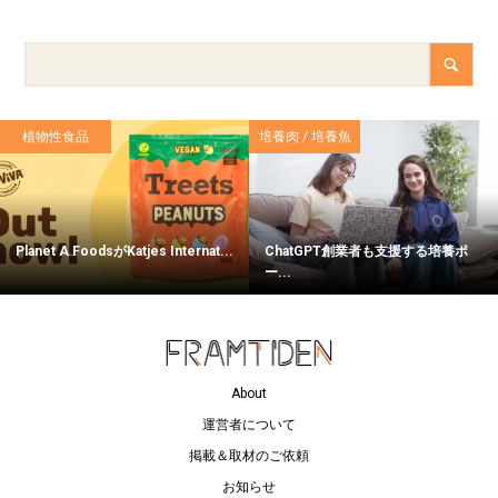
植物性食品
培養肉 / 培養魚
Planet A FoodsがKatjes Internat...
ChatGPT創業者も支援する培養ポ
ー...
About
運営者について
掲載＆取材のご依頼
お知らせ