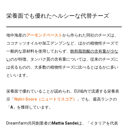
栄養面でも優れたヘルシーな代替チーズ
地中海産の
アーモンドペースト
から作られた同社のチーズは、
ココナッツオイルや加工デンプンなど、ほかの植物性チーズで
一般的な原材料を使用しておらず、
飽和脂肪酸の含有量が少な
い
のが特徴。タンパク質の含有量については、従来のチーズに
は劣るものの、大多数の植物性チーズに比べるとはるかに多い
といいます。
栄養面で優れていることが認められ、EU域内で流通する栄養表
示「
Nutri-Score（ニュートリスコア）
」でも、最高ランクの
「
A
」を獲得しています。
Dreamfarm共同創業者の
Mattia Sandei
は、「イタリアを代表