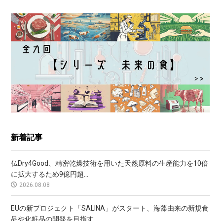
新着記事
仏Dry4Good、精密乾燥技術を用いた天然原料の生産能力を10倍
に拡大するため9億円超...
2026.08.08
EUの新プロジェクト「SALINA」がスタート、海藻由来の新規食
品や化粧品の開発を目指す