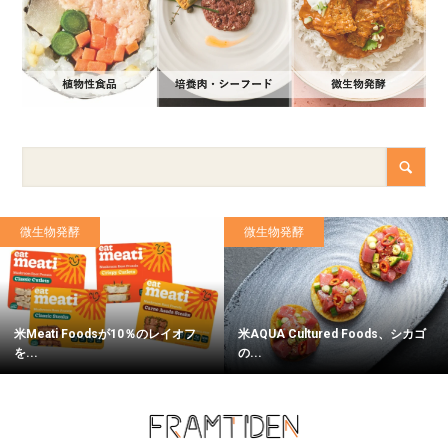
微生物発酵
微生物発酵
米Meati Foodsが10％のレイオフ
米AQUA Cultured Foods、シカゴ
を...
の...