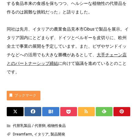
する食品本来の食感を保ちつつ、ヘルシーな植物性の代替品を
作るのは困難な挑戦だった」と語りました。
同社は先月、イタリアの農業食品見本市Cibusで製品を展示。イ
タリア国内にとどまらず、ドイツとベルギーを皮切りに、欧州
全土で事業の展開を予定しています。また、ピザやサンドイッ
チなどへの活用でも大きな勝機があるとして、
大手チェーン店
とのパートナーシップ締結
に向けて協議を進めているとのこと
です。
ブックマーク
代替乳製品 / 代替卵
,
植物性食品
Dreamfarm
,
イタリア
,
製品開発