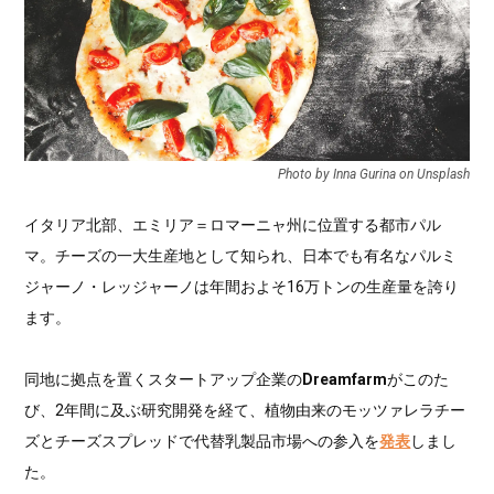
Photo by Inna Gurina on Unsplash
イタリア北部、エミリア＝ロマーニャ州に位置する都市パル
マ。チーズの一大生産地として知られ、日本でも有名なパルミ
ジャーノ・レッジャーノは年間およそ16万トンの生産量を誇り
ます。
同地に拠点を置くスタートアップ企業の
Dreamfarm
がこのた
び、2年間に及ぶ研究開発を経て、植物由来のモッツァレラチー
ズとチーズスプレッドで代替乳製品市場への参入を
発表
しまし
た。