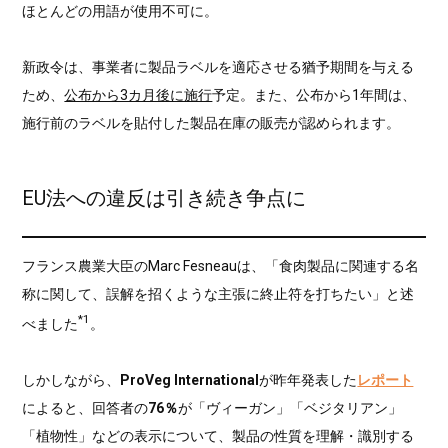
ほとんどの用語が使用不可に。
新政令は、事業者に製品ラベルを適応させる猶予期間を与える
ため、
公布から3カ月後に施行
予定。また、公布から1年間は、
施行前のラベルを貼付した製品在庫の販売が認められます。
EU法への違反は引き続き争点に
フランス農業大臣のMarc Fesneauは、「食肉製品に関連する名
称に関して、誤解を招くような主張に終止符を打ちたい」と述
*1
べました
。
しかしながら、
ProVeg International
が昨年発表した
レポート
によると、回答者の
76％
が「ヴィーガン」「ベジタリアン」
「植物性」などの表示について、製品の性質を理解・識別する