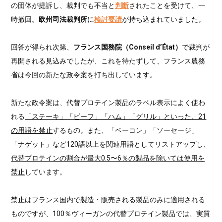
の団体が提訴し、裁判でも不当と
判断
されたことを受けて、一
時撤回。
欧州司法裁判所
に
検討要請
が持ち込まれていました。
回答が得られ次第、
フランス国務院（Conseil d’État）
で裁判が
再開される見込みでしたが、これを待たずして、フランス農務
省は今回の新たな政令案を打ち出しています。
新たな政令案は、代替プロテイン製品のラベル表示によく使わ
れる
「ステーキ」「ビーフ」「ハム」「グリル」といった、21
の用語を禁止
するもの。また、「ベーコン」「ソーセージ」
「ナゲット」など120語以上を関連用語としてリストアップし、
代替プロテインの割合が最大0.5〜6％の製品を除いては使用を
禁止
しています。
禁止はフランス国内で製造・販売される製品のみに適用される
ものですが、100％ヴィーガンの代替プロテイン製品では、実質