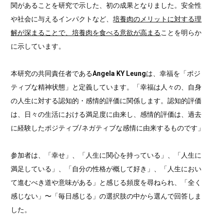
関があることを研究で示した、初の成果となりました。安全性
や社会に与えるインパクトなど、
培養肉のメリットに対する理
解が深まることで、培養肉を食べる意欲が高まる
ことを明らか
に示しています。
本研究の共同責任者である
Angela KY Leung
は、幸福を「ポジ
ティブな精神状態」と定義しています。「幸福は人々の、自身
の人生に対する認知的・感情的評価に関係します。認知的評価
は、日々の生活における満足度に由来し、感情的評価は、過去
に経験したポジティブ/ネガティブな感情に由来するものです」
参加者は、「幸せ」、「人生に関心を持っている」、「人生に
満足している」、「自分の性格が概して好き」、「人生におい
て進むべき道や意味がある」と感じる頻度を尋ねられ、「全く
感じない」〜「毎日感じる」の選択肢の中から選んで回答しま
した。