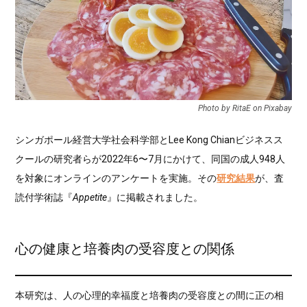
Photo by RitaE on Pixabay
シンガポール経営大学社会科学部とLee Kong Chianビジネスス
クールの研究者らが2022年6〜7月にかけて、同国の成人948人
を対象にオンラインのアンケートを実施。その
研究結果
が、査
読付学術誌『
Appetite
』に掲載されました。
心の健康と培養肉の受容度との関係
本研究は、人の心理的幸福度と培養肉の受容度との間に正の相