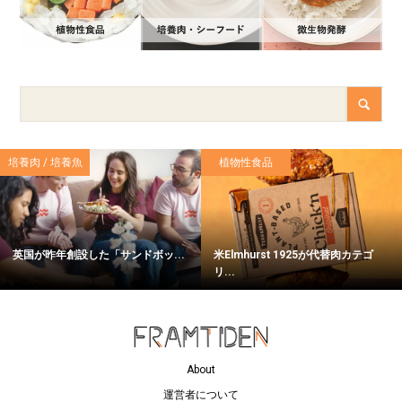
培養肉 / 培養魚
植物性食品
英国が昨年創設した「サンドボッ...
米Elmhurst 1925が代替肉カテゴ
リ...
About
運営者について