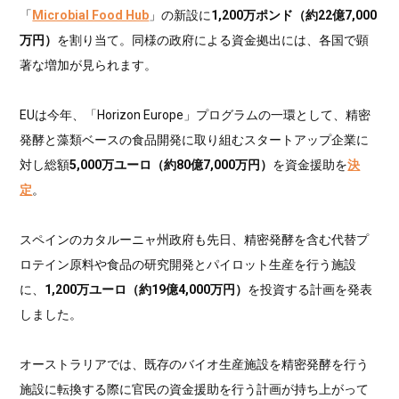
「
Microbial Food Hub
」の新設に
1,200万ポンド（約22億7,000
万円）
を割り当て。同様の政府による資金拠出には、各国で顕
著な増加が見られます。
EUは今年、「Horizon Europe」プログラムの一環として、精密
発酵と藻類ベースの食品開発に取り組むスタートアップ企業に
対し総額
5,000万ユーロ（約80億7,000万円）
を資金援助を
決
定
。
スペインのカタルーニャ州政府も先日、精密発酵を含む代替プ
ロテイン原料や食品の研究開発とパイロット生産を行う施設
に、
1,200万ユーロ（約19億4,000万円）
を投資する計画を発表
しました。
オーストラリアでは、既存のバイオ生産施設を精密発酵を行う
施設に転換する際に官民の資金援助を行う計画が持ち上がって