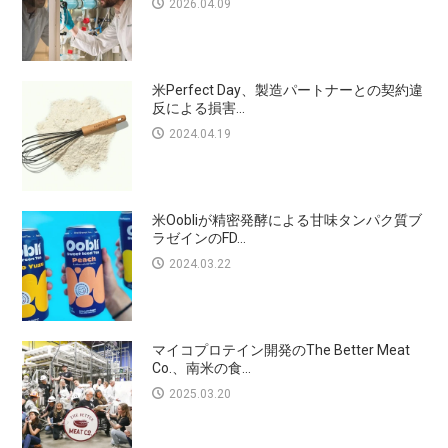
2026.04.09
米Perfect Day、製造パートナーとの契約違
反による損害...
2024.04.19
米Oobliが精密発酵による甘味タンパク質ブ
ラゼインのFD...
2024.03.22
マイコプロテイン開発のThe Better Meat
Co.、南米の食...
2025.03.20