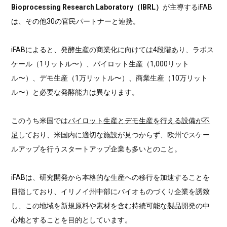
Bioprocessing Research Laboratory（IBRL）
が主導するiFAB
は、その他30の官民パートナーと連携。
iFABによると、発酵生産の商業化に向けては4段階あり、ラボス
ケール（1リットル〜）、パイロット生産（1,000リット
ル〜）、デモ生産（1万リットル〜）、商業生産（10万リット
ル〜）と必要な発酵能力は異なります。
このうち米国では
パイロット生産とデモ生産を行える設備が不
足
しており、米国内に適切な施設が見つからず、欧州でスケー
ルアップを行うスタートアップ企業も多いとのこと。
iFABは、研究開発から本格的な生産への移行を加速することを
目指しており、イリノイ州中部にバイオものづくり企業を誘致
し、この地域を新規原料や素材を含む持続可能な製品開発の中
心地とすることを目的としています。