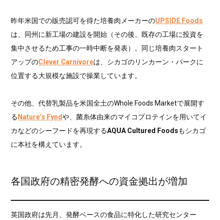
昨年米国での販売認可を得た培養肉メーカーの
UPSIDE Foods
は、同州に新工場の建設を開始（その後、既存の工場に投資を
集中させるため工事の一時中断を発表）。同じ培養肉スタート
アップの
Clever Carnivore
は、シカゴのリンカーン・パークに
位置する大規模な施設で操業しています。
その他、代替乳製品を米国全土のWhole Foods Marketで展開す
る
Nature’s Fynd
や、菌糸体由来のマイコプロテインを用いてイ
カなどのシーフードを再現する
AQUA Cultured Foods
もシカゴ
に本社を構えています。
各国政府の精密発酵への資金拠出が増加
英国政府は先月、発酵ベースの食品に特化した研究センター