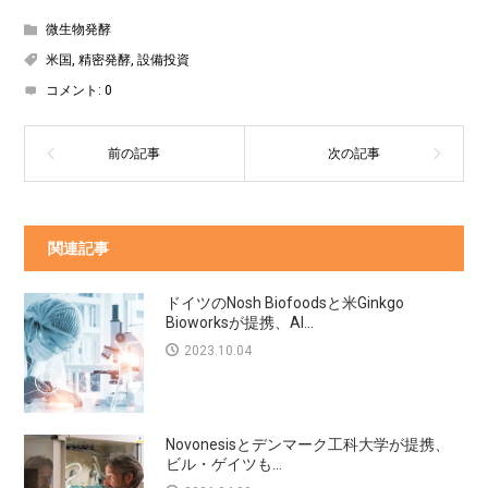
微生物発酵
米国
,
精密発酵
,
設備投資
コメント:
0
関連記事
ドイツのNosh Biofoodsと米Ginkgo
Bioworksが提携、AI...
2023.10.04
Novonesisとデンマーク工科大学が提携、
ビル・ゲイツも...