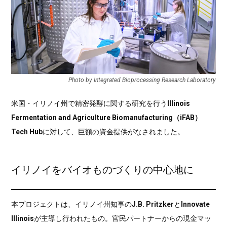
Photo by Integrated Bioprocessing Research Laboratory
米国・イリノイ州で精密発酵に関する研究を行う
Illinois
Fermentation and Agriculture Biomanufacturing（iFAB）
Tech Hub
に対して、巨額の資金提供がなされました。
イリノイをバイオものづくりの中心地に
本プロジェクトは、イリノイ州知事の
J.B. Pritzker
と
Innovate
Illinois
が主導し行われたもの。官民パートナーからの現金マッ