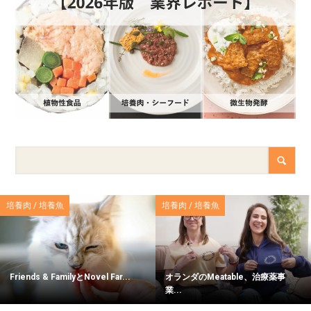
培養肉 / 培養魚
培養肉 / 培養魚
Friends & FamilyとNovel Far...
オランダのMeatable、治療薬事
業...