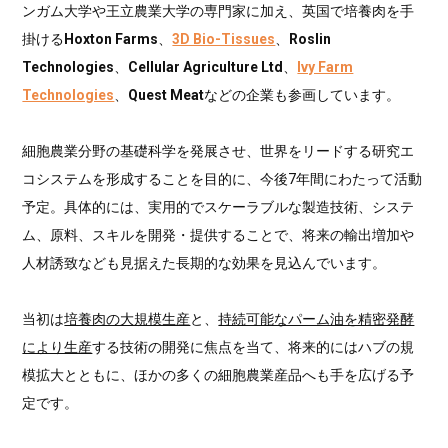
ンガム大学や王立農業大学の専門家に加え、英国で培養肉を手
掛ける
Hoxton Farms
、
3D Bio-Tissues
、
Roslin
Technologies
、
Cellular Agriculture Ltd
、
Ivy Farm
Technologies
、
Quest Meat
などの企業も参画しています。
細胞農業分野の基礎科学を発展させ、世界をリードする研究エ
コシステムを形成することを目的に、今後7年間にわたって活動
予定。具体的には、実用的でスケーラブルな製造技術、システ
ム、原料、スキルを開発・提供することで、将来の輸出増加や
人材誘致なども見据えた長期的な効果を見込んでいます。
当初は
培養肉の大規模生産
と、
持続可能なパーム油を精密発酵
により生産
する技術の開発に焦点を当て、将来的にはハブの規
模拡大とともに、ほかの多くの細胞農業産品へも手を広げる予
定です。