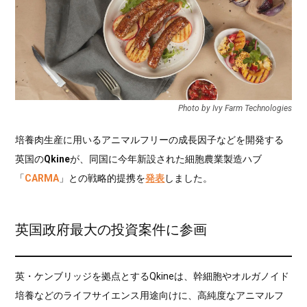
Photo by Ivy Farm Technologies
培養肉生産に用いるアニマルフリーの成長因子などを開発する
英国の
Qkine
が、同国に今年新設された細胞農業製造ハブ
「
CARMA
」との戦略的提携を
発表
しました。
英国政府最大の投資案件に参画
英・ケンブリッジを拠点とするQkineは、幹細胞やオルガノイド
培養などのライフサイエンス用途向けに、高純度なアニマルフ