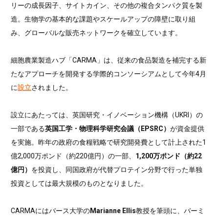
リーの成長因子、サイトカイン、その他の複合タンパク質を製
造。生物学の基本的な課題やスケールアップの障壁に取り組
み、グローバルな販売ネットワークを確立しています。
細胞農業製造ハブ「CARMA」は、従来の食品製造を補完する新
たなアプローチを開発する学際的コンソーシアムとして今年4月
に
設立
されました。
設立にあたっては、英国研究・イノベーション機構（UKRI）の
一部である
英国工学・物理科学研究会議（EPSRC）
が資金提供
を実施。昨年の政府の食糧戦略で研究開発費として計上された1
億2,000万ポンド（約220億円）の一部、
1,200万ポンド（約22
億円）
を投資し、同国政府が代替プロテイン分野で行った単独
投資としては最大規模のものとなりました。
CARMAにはバース大学の
Marianne Ellis
教授を筆頭に、バーミ