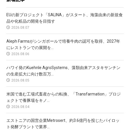
EUの新プロジェクト「SALINA」がスタート、海藻由来の新規食
品や化粧品の開発を目指す
2026.08.07
Aleph Farmsがシンガポールで培養牛肉の認可を取得、2027年
にレストランでの展開を...
2026.08.06
ハワイ発のKuehnle AgroSystems、藻類由来アスタキサンチン
の生産拡大に向け数百万...
2026.08.05
米国で進む工場式畜産からの転換、「Transfarmation」プロジ
ェクトで養豚場をキノ...
2026.08.04
エストニアの国営企業Metrosert、約3.6億円を投じたパイロッ
ト発酵プラントで業界...