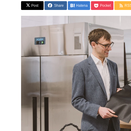
Post
Share
Hatena
Pocket
RS