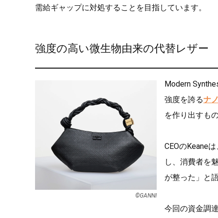
需給ギャップに対処することを目指しています。
強度の高い微生物由来の代替レザー
Modern S
強度を誇る
ナ
を作り出すも
CEOのKea
し、消費者を
が整った」と
©︎GANNI
今回の資金調