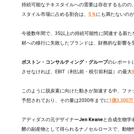
持続可能なテキスタイルへの需要は存在するものの
スタイル市場に占める割合は、
5％
にも満たないの
今後数年間で、35以上の持続可能性に関連する新
材への移行に失敗したブランドは、財務的な影響を
ボストン・コンサルティング・グループ
のレポート
させなければ、EBIT（利払前・税引前利益）の最大
このように脱炭素に向けた動きが加速する中、ファ
予想されており、その量は2030年までに
1億3,300
アディダスの元デザイナー
Jen Keane
と合成生物学
酵の副産物として得られるナノセルロースで、動物