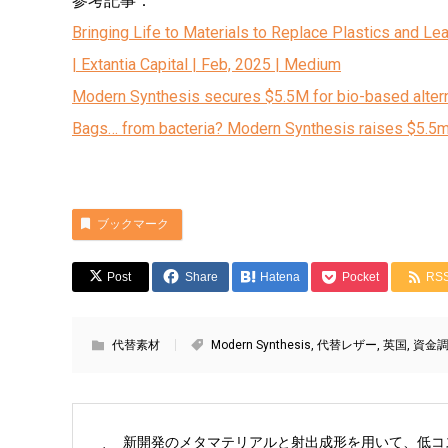
参考記事：
Bringing Life to Materials to Replace Plastics and L
| Extantia Capital | Feb, 2025 | Medium
Modern Synthesis secures $5.5M for bio-based alterna
Bags… from bacteria? Modern Synthesis raises $5.5m
ブックマーク
Post
Share
Hatena
Pocket
RS
代替素材
Modern Synthesis
,
代替レザー
,
英国
,
資金
新開発のメタマテリアルと射出成形を用いて、低コ