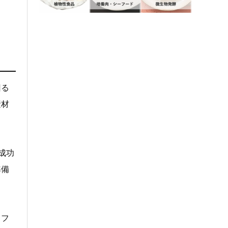
回る
素材
成功
準備
、フ