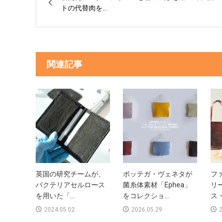
トの代替肉を...
関連記事
英国の研究チームが、
ボッテガ・ヴェネタが
フ
バクテリアセルロース
菌糸体素材「Ephea」
リ
を用いた「...
をコレクショ...
ス・
2024.05.02
2026.05.29
2