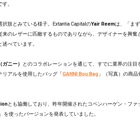
です。
ている様子。Extantia Capitalの
Yair Reem
は、「まず
従来のレザーに匹敵するものでありながら、デザイナーを興奮
と述べています。
I（ガニー）
とのコラボレーションを通じて、すでに業界の注目
イオマテリアルを使用したバッグ「
GANNI Bou Bag
」（写真）の商品
ion
とも協働しており、昨年開催されたコペンハーゲン・ファ
」を使ったバージョンを発表していました。