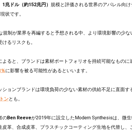
、
1兆ドル（約152兆円）
規模と評価される世界のアパレル向け
が現状です。
たな規制が業界を再編すると予想される中、より環境影響の少な
受けるリスクも。
によると、ブランドは素材ポートフォリオを持続可能なものに
8％
に影響を被る可能性があるといいます。
ッションブランドは環境負荷の少ない素材の供給不足に直面す
万トン
とも。
者の
Ben Reeve
が2019年に設立したModern Synthesisは、微
性皮革、合成皮革、プラスチックコーティング生地を代替し、