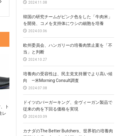
2024.11.08
韓国の研究チームがピンク色をした「牛肉米」
を開発、コメを支持体にウシの細胞を培養
2024.03.06
欧州委員会、ハンガリーの培養肉禁止案を「不
当」と判断
2024.10.27
培養肉の受容性は、民主党支持層でより高い傾
向 —米Morning Consult調査
2024.07.08
ドイツのバーガーキング、全ヴィーガン製品で
er、ト
従来の肉を下回る価格を実現
性レ
2024.03.09
カナダのThe Better Butchers、世界初の培養肉