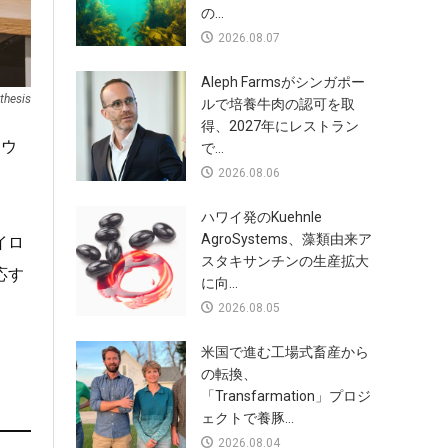
の...
2026.08.07
Aleph Farmsがシンガポー
thesis
ルで培養牛肉の認可を取
得、2027年にレストラン
ラウ
で...
2026.08.06
ハワイ発のKuehnle
AgroSystems、藻類由来ア
パイロ
スタキサンチンの生産拡大
応す
に向...
2026.08.05
米国で進む工場式畜産から
の転換、
「Transfarmation」プロジ
ェクトで養豚...
2026.08.04