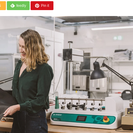
S
feedly
Pin it