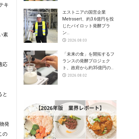
テキ
エストニアの国営企業
Metrosert、約3.6億円を投
じたパイロット発酵プラ
ン...
い素
2026.08.03
「未来の食」を開拓するフ
ランスの発酵プロジェク
適応
ト、政府から約35億円の...
2026.08.02
ると
生物発
この