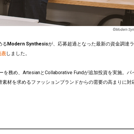
©︎Modern Syn
める
Modern Synthesis
が、応募超過となった最新の資金調達
発表
しました。
め、ArtesianとCollaborative Fundが追加投資を実施。
替素材を求めるファッションブランドからの需要の高まりに対