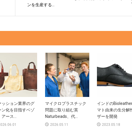
ンを生産する...
ァッション業界のグ
マイクロプラスチック
インドのBioleath
ーン化を目指すベゾ
問題に取り組む英
マト由来の生分解
アース...
Naturbeads、代...
ザーを開発
026.06.01
2026.05.11
2023.05.18