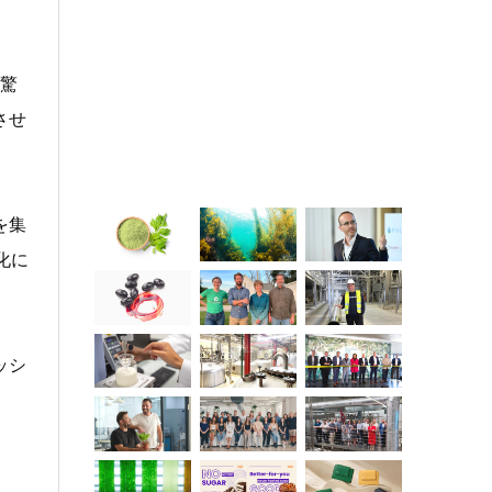
驚
させ
を集
化に
ッシ