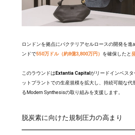
ロンドンを拠点にバクテリアセルロースの開発を進
ンドで
550万ドル（約8億3,800万円）
を確保したと
このラウンドは
Extantia Capital
がリードインベスターを務
ットプラントでの生産規模を拡大し、持続可能な代
るModern Synthesisの取り組みを支援します。
脱炭素に向けた規制圧力の高まり