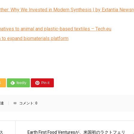
eather: Why We Invested in Modern Synthesis | by Extantia News
tives to animal and plastic-based textiles – Tech.eu
 to expand biomaterials platform
S
feedly
Pin it
調達
コメント:
0
ス
Earth First Food Venturesが、米国初のラクトフェリ