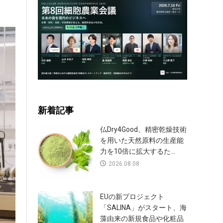
新着記事
仏Dry4Good、精密乾燥技術
を用いた天然原料の生産能
力を10倍に拡大するた...
2026.08.08
EUの新プロジェクト
「SALINA」がスタート、海
藻由来の新規食品や化粧品