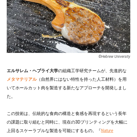
©︎Hebrew University
エルサレム・ヘブライ大学
の組織工学研究チームが、先進的な
メタマテリアル
（自然界にはない特性を持った人工材料）を用
いてホールカット肉を製造する新たなアプローチを開発しまし
た。
この技術は、伝統的な食肉の構造と食感を再現するという長年
の課題に取り組むと同時に、現在の3Dプリンティングを大幅に
上回るスケーラブルな製造を可能にするもの。『
Nature