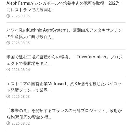
Aleph Farmsがシンガポールで培養牛肉の認可を取得、2027年
にレストランでの展開を...
2026.08.06
ハワイ発のKuehnle AgroSystems、藻類由来アスタキサンチン
の生産拡大に向け数百万...
2026.08.05
米国で進む工場式畜産からの転換、「Transfarmation」プロジ
ェクトで養豚場をキノ...
2026.08.04
エストニアの国営企業Metrosert、約3.6億円を投じたパイロッ
ト発酵プラントで業界...
2026.08.03
「未来の食」を開拓するフランスの発酵プロジェクト、政府か
ら約35億円の資金を得...
2026.08.02