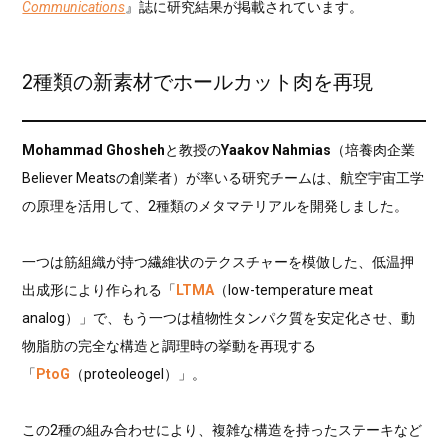
Communications
』誌に研究結果が掲載されています。
2種類の新素材でホールカット肉を再現
Mohammad Ghosheh
と教授の
Yaakov Nahmias
（培養肉企業
Believer Meatsの創業者）が率いる研究チームは、航空宇宙工学
の原理を活用して、2種類のメタマテリアルを開発しました。
一つは筋組織が持つ繊維状のテクスチャーを模倣した、低温押
出成形により作られる「
LTMA
（low-temperature meat
analog）」で、もう一つは植物性タンパク質を安定化させ、動
物脂肪の完全な構造と調理時の挙動を再現する
「
PtoG
（proteoleogel）」。
この2種の組み合わせにより、複雑な構造を持ったステーキなど