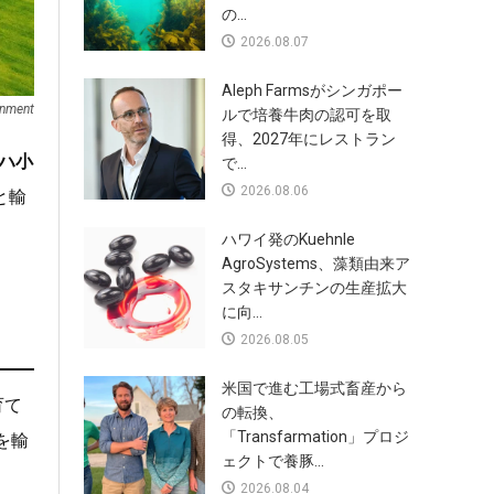
の...
2026.08.07
Aleph Farmsがシンガポー
rnment
ルで培養牛肉の認可を取
得、2027年にレストラン
ハ小
で...
2026.08.06
と輸
ハワイ発のKuehnle
AgroSystems、藻類由来ア
スタキサンチンの生産拡大
に向...
2026.08.05
米国で進む工場式畜産から
育て
の転換、
「Transfarmation」プロジ
を輸
ェクトで養豚...
2026.08.04