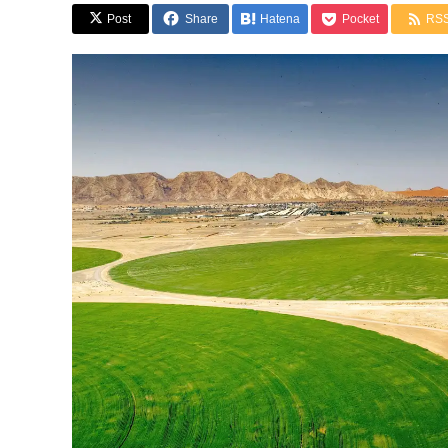
Post
Share
Hatena
Pocket
RS