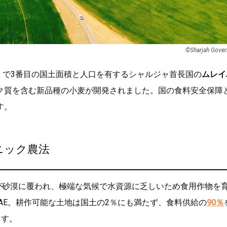
©︎Sharjah Gove
）で3番目の国土面積と人口を有するシャルジャ首長国の
ムレイ
ク質を含む新品種の小麦が開発されました。国の食料安全保障
す。
ニック農法
が砂漠に覆われ、極端な気候で水資源に乏しいため食用作物を
AE。耕作可能な土地は国土の2％にも満たず、食料供給の
90％
ます。