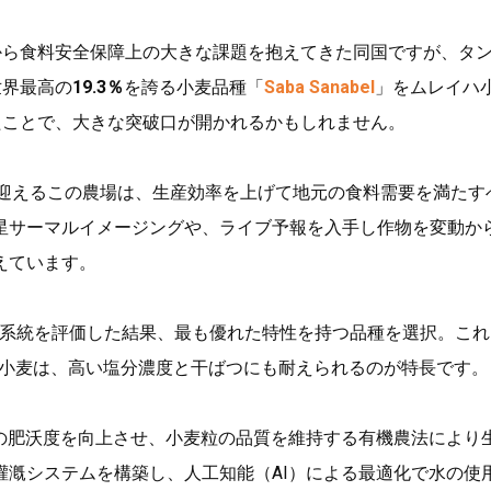
から食料安全保障上の大きな課題を抱えてきた同国ですが、タ
世界最高の
19.3％
を誇る小麦品種「
Saba Sanabel
」をムレイハ
たことで、大きな突破口が開かれるかもしれません。
を迎えるこの農場は、生産効率を上げて地元の食料需要を満たす
星サーマルイメージングや、ライブ予報を入手し作物を変動か
えています。
もの系統を評価した結果、最も優れた特性を持つ品種を選択。こ
小麦は、高い塩分濃度と干ばつにも耐えられるのが特長です。
、土壌の肥沃度を向上させ、小麦粒の品質を維持する有機農法により
灌漑システムを構築し、人工知能（AI）による最適化で水の使