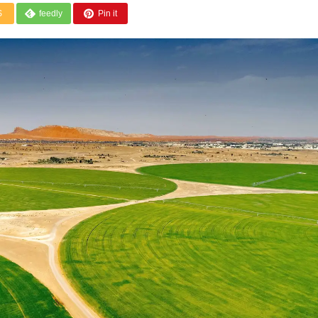
S
feedly
Pin it