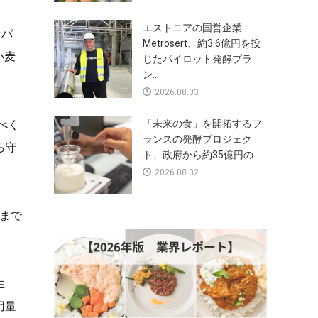
エストニアの国営企業
ンパ
Metrosert、約3.6億円を投
小麦
じたパイロット発酵プラ
ン...
2026.08.03
べく
「未来の食」を開拓するフ
ランスの発酵プロジェク
ら守
ト、政府から約35億円の...
2026.08.02
れまで
生
用量