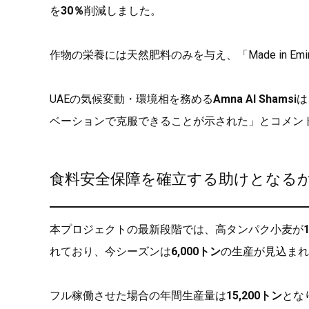
を
30％
削減しました。
作物の栄養には天然肥料のみを与え、「Made in Em
UAEの気候変動・環境相を務める
Amna Al Shamsi
は
ベーションで克服できることが示された」とコメン
食料安全保障を確立する助けとなる
本プロジェクトの最新段階では、高タンパク小麦が
れており、今シーズンは
6,000トン
の生産が見込まれ
フル稼働させた場合の年間生産量は
15,200トン
とな