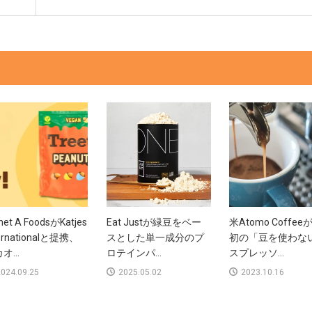
net A FoodsがKatjes
Eat Justが緑豆をベー
米Atomo Coffe
ternationalと提携、
スとした単一成分のプ
初の「豆を使わな
オ...
ロテインパ...
スプレッソ...
024.09.25
2025.05.02
2023.10.16