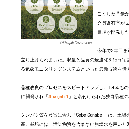
こうした背景
ク質含有率が
農場が開発し
©︎Sharjah Government
今年で3年目
立ち上げられました。収量と品質の最適化を行う衛
る気象モニタリングシステムといった最新技術を備
品種改良のプロセスをスピードアップし、1,450
に開発され「
Sharjah 1
」と名付けられた独自品種の
タンパク質を豊富に含む「Saba Sanabel」は
産。栽培には、汚染物質を含まない脱塩水を用いた