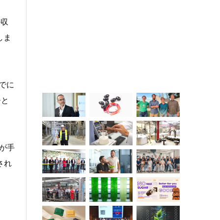
の収
しま
でに
ひと
が手
され