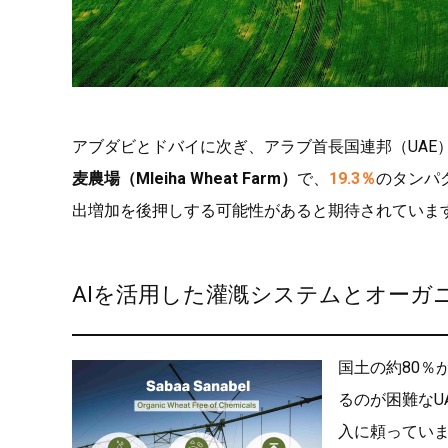
アブダビとドバイに次ぎ、アラブ首長国連邦（UAE
麦農場（Mleiha Wheat Farm）
で、
19.3％
のタンパ
出増加を後押しする可能性があると期待されていま
AIを活用した灌漑システムとオーガ
国土の約80％
るのが困難なU
入に頼ってい