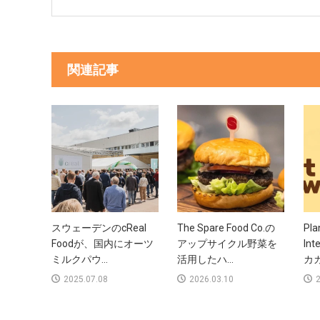
関連記事
スウェーデンのcReal
The Spare Food Co.の
Pla
Foodが、国内にオーツ
アップサイクル野菜を
In
ミルクパウ...
活用したハ...
カカ
2025.07.08
2026.03.10
2