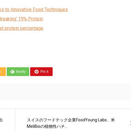
nks to Innovative Food Techniques
Breaking’ 19% Protein
est protein percentage
S
feedly
Pin it
出
スイスのフードテック企業FoodYoung Labs、米
MeliBioの植物性ハチ...