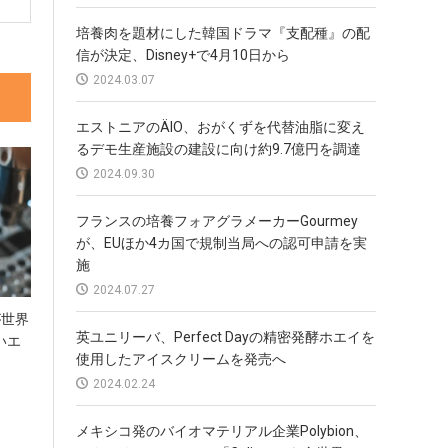
培養肉を題材にした韓国ドラマ『支配種』の配
信が決定、Disney+で4月10日から
2024.03.07
エストニアのÄIO、おがくずを代替油脂に変え
るデモ生産施設の建設に向け約9.7億円を調達
2024.09.30
フランスの培養フォアグラメーカーGourmey
が、EUほか4カ国で規制当局への認可申請を実
施
2024.07.27
eが世界
英ユニリーバ、Perfect Dayの精密発酵ホエイを
いエ
使用したアイスクリームを発売へ
2024.02.24
メキシコ発のバイオマテリアル企業Polybion、