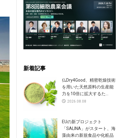
新着記事
仏Dry4Good、精密乾燥技術
を用いた天然原料の生産能
力を10倍に拡大するた...
2026.08.08
EUの新プロジェクト
「SALINA」がスタート、海
藻由来の新規食品や化粧品