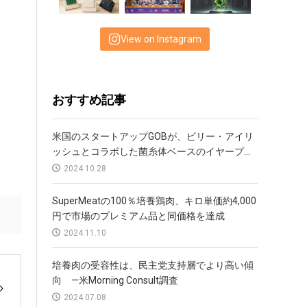
View on Instagram
おすすめ記事
米国のスタートアップGOBが、ビリー・アイリ
ッシュとコラボした菌糸体ベースのイヤープ...
2024.10.28
SuperMeatの100％培養鶏肉、キロ単価約4,000
円で市場のプレミアム品と同価格を達成
2024.11.10
培養肉の受容性は、民主党支持層でより高い傾
向 —米Morning Consult調査
2024.07.08