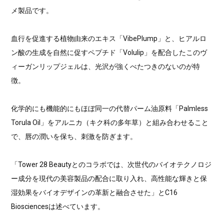
メ製品です。
血行を促進する植物由来のエキス「VibePlump」と、ヒアルロ
ン酸の生成を自然に促すペプチド「Volulip」を配合したこのヴ
ィーガンリップジェルは、光沢が強くべたつきのないのが特
徴。
化学的にも機能的にもほぼ同一の代替パーム油原料「Palmless
Torula Oil」をアルニカ（キク科の多年草）と組み合わせること
で、唇の潤いを保ち、刺激を防ぎます。
「Tower 28 Beautyとのコラボでは、次世代のバイオテクノロジ
ー成分を現代の美容製品の配合に取り入れ、高性能な輝きと保
湿効果をバイオデザインの革新と融合させた」とC16
Biosciencesは述べています。