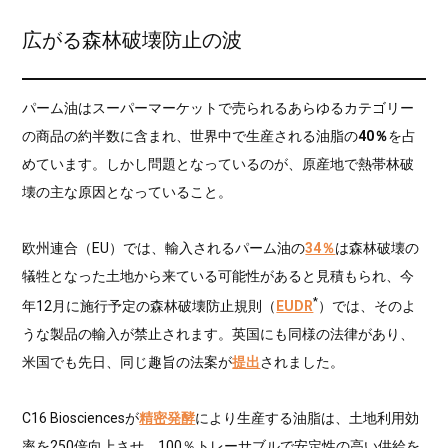
広がる森林破壊防止の波
パーム油はスーパーマーケットで売られるあらゆるカテゴリー
の商品の約半数に含まれ、世界中で生産される油脂の
40％
を占
めています。しかし問題となっているのが、原産地で熱帯林破
壊の主な原因となっていること。
欧州連合（EU）では、輸入されるパーム油の
34％
は森林破壊の
犠牲となった土地から来ている可能性があると見積もられ、今
*
年12月に施行予定の森林破壊防止規則（
EUDR
）では、そのよ
うな製品の輸入が禁止されます。英国にも同様の法律があり、
米国でも先日、同じ趣旨の法案が
提出
されました。
C16 Biosciencesが
精密発酵
により生産する油脂は、土地利用効
率を250倍向上させ、100％トレーサブルで安定性の高い供給を