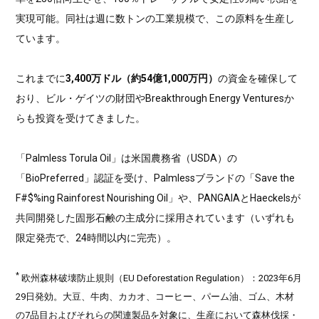
実現可能。同社は週に数トンの工業規模で、この原料を生産し
ています。
これまでに
3,400万ドル（約54億1,000万円）
の資金を確保して
おり、ビル・ゲイツの財団やBreakthrough Energy Venturesか
らも投資を受けてきました。
「Palmless Torula Oil」は米国農務省（USDA）の
「BioPreferred」認証を受け、Palmlessブランドの「Save the
F#$%ing Rainforest Nourishing Oil」や、PANGAIAとHaeckelsが
共同開発した固形石鹸の主成分に採用されています（いずれも
限定発売で、24時間以内に完売）。
*
欧州森林破壊防止規則（EU Deforestation Regulation）：2023年6月
29日発効。大豆、牛肉、カカオ、コーヒー、パーム油、ゴム、木材
の7品目およびそれらの関連製品を対象に、生産において森林伐採・