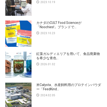
2023.10.19
カナダのCULT Food Scienceが
「Noochies!」ブランドで...
2023.10.23
紅藻ガルディエリアを用いて、食品廃棄物
を希少な青色...
2026.01.02
米Calysta、水産飼料用のプロテインパウダ
ー「FeedKind...
2024.02.05