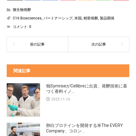
微生物発酵
C16 Biosciences
,
パートナーシップ
,
米国
,
精密発酵
,
製品開発
コメント:
0
関連記事
独SymriseがCellibreに出資、発酵技術に基
づく香料イノ...
2025.11.16
卵白プロテインを開発する米The EVERY
Company、コロン...