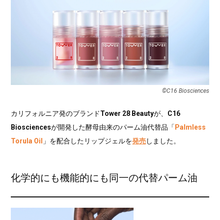
©C16 Biosciences
カリフォルニア発のブランド
Tower 28 Beauty
が、
C16
Biosciences
が開発した酵母由来のパーム油代替品「
Palmless
Torula Oil
」を配合したリップジェルを
発売
しました。
化学的にも機能的にも同一の代替パーム油