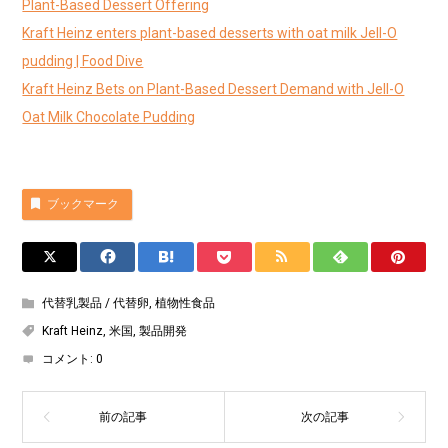
Plant-Based Dessert Offering
Kraft Heinz enters plant-based desserts with oat milk Jell-O
pudding | Food Dive
Kraft Heinz Bets on Plant-Based Dessert Demand with Jell-O
Oat Milk Chocolate Pudding
ブックマーク
代替乳製品 / 代替卵
,
植物性食品
Kraft Heinz
,
米国
,
製品開発
コメント:
0