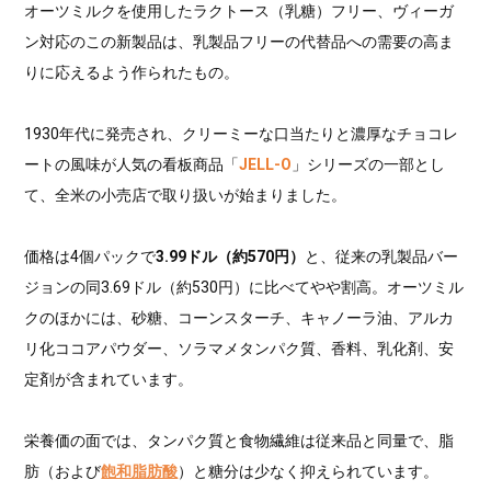
オーツミルクを使用したラクトース（乳糖）フリー、ヴィーガ
ン対応のこの新製品は、乳製品フリーの代替品への需要の高ま
りに応えるよう作られたもの。
1930年代に発売され、クリーミーな口当たりと濃厚なチョコレ
ートの風味が人気の看板商品「
JELL-O
」シリーズの一部とし
て、全米の小売店で取り扱いが始まりました。
価格は4個パックで
3.99ドル（約570円）
と、従来の乳製品バー
ジョンの同3.69ドル（約530円）に比べてやや割高。オーツミル
クのほかには、砂糖、コーンスターチ、キャノーラ油、アルカ
リ化ココアパウダー、ソラマメタンパク質、香料、乳化剤、安
定剤が含まれています。
栄養価の面では、タンパク質と食物繊維は従来品と同量で、脂
肪（および
飽和脂肪酸
）と糖分は少なく抑えられています。