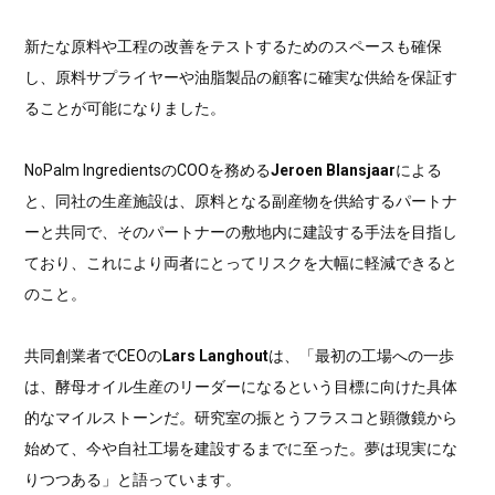
新たな原料や工程の改善をテストするためのスペースも確保
し、原料サプライヤーや油脂製品の顧客に確実な供給を保証す
ることが可能になりました。
NoPalm IngredientsのCOOを務める
Jeroen Blansjaar
による
と、同社の生産施設は、原料となる副産物を供給するパートナ
ーと共同で、そのパートナーの敷地内に建設する手法を目指し
ており、これにより両者にとってリスクを大幅に軽減できると
のこと。
共同創業者でCEOの
Lars Langhout
は、「最初の工場への一歩
は、酵母オイル生産のリーダーになるという目標に向けた具体
的なマイルストーンだ。研究室の振とうフラスコと顕微鏡から
始めて、今や自社工場を建設するまでに至った。夢は現実にな
りつつある」と語っています。