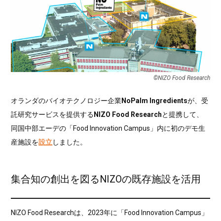
©NIZO Food Research
オランダのバイオテクノロジー企業
NoPalm Ingredients
が、受
託研究サービスを提供する
NIZO Food Research
と提携して、
同国中部エーデの「Food Innovation Campus」内に初のデモ生
産施設を
設立
しました。
集合知の創出を図るNIZOの既存施設を活用
NIZO Food Researchは、2023年に「Food Innovation Campus」