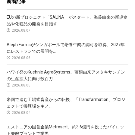
新着記事
EUの新プロジェクト「SALINA」がスタート、海藻由来の新規食
品や化粧品の開発を目指す
2026.08.07
Aleph Farmsがシンガポールで培養牛肉の認可を取得、2027年
にレストランでの展開を...
2026.08.06
ハワイ発のKuehnle AgroSystems、藻類由来アスタキサンチン
の生産拡大に向け数百万...
2026.08.05
米国で進む工場式畜産からの転換、「Transfarmation」プロジ
ェクトで養豚場をキノ...
2026.08.04
エストニアの国営企業Metrosert、約3.6億円を投じたパイロッ
ト発酵プラントで業界...