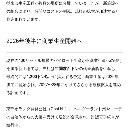
従来は生産工程が複数の場所に分散していましたが、新施設へ
の統合により、時間やコストの削減、規模の拡大が加速すると
見込まれています。
2026年後半に商業生産開始へ
現在の400リットル規模のパイロット生産から商業生産への移行
を飾る新工場では、当初は
年間数百トン
の代替油脂を生産し、
最終的には
1,200トン以上
に拡大する予定。商業生産は2026年
後半に開始され、2027〜28年にかけてさらなる規模拡大を進め
る計画です。
東部オランダ開発公社（Oost NL）、 ヘルダーラント州やエーデ
の自治体からの支援を受けて建設が合意され、許認可手続きが
進行中。