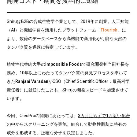
開発コスト・期間を抜本的に短縮
ShiruはB2Bの合成生物学企業として、2019年に創業。人工知能
（AI）と機械学習を活用したプラットフォーム「
Flourish
」に
より、数億のデータベースから高機能で商用化が可能な天然の
タンパク質を迅速に特定しています。
植物性代替肉大手の
Impossible Foods
で研究開発担当副社長を
務め、10年以上にわたってタンパク質の発見プロセスを率いて
きた
Ranjani Varadan
がCSO（Chief Scientific Officer：最高科学
責任者）に就任したことも、Shiruの開発スピードを加速させて
います。
今回、OleoProの開発にあたっては、
3カ月足らずで1万近い配合
の中からスクリーニング
を実施。結合して動物性脂肪に特有の
成分を形成する、正確な分子を決定しました。