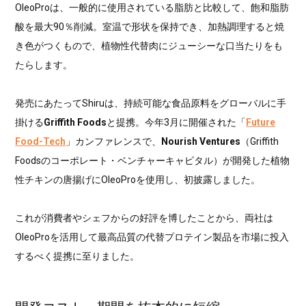
OleoProは、一般的に使用されている脂肪と比較して、飽和脂肪
酸を最大90％削減。室温で形状を保持でき、加熱調理すると焼
き色がつくもので、植物性代替肉にジューシーな口当たりをも
たらします。
発売にあたってShiruは、持続可能な食品原料をグローバルに手
掛ける
Griffith Foods
と提携。今年3月に開催された「
Future
Food-Tech
」カンファレンスで、
Nourish Ventures
（Griffith
Foodsのコーポレート・ベンチャーキャピタル）が開発した植物
性チキンの唐揚げにOleoProを使用し、初披露しました。
これが消費者やシェフからの好評を博したことから、両社は
OleoProを活用して最高品質の代替プロテイン製品を市場に投入
するべく提携に至りました。