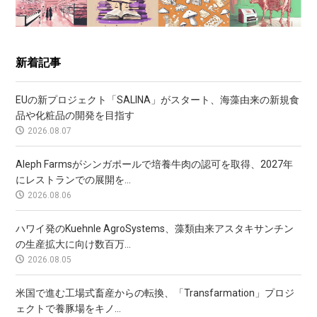
新着記事
EUの新プロジェクト「SALINA」がスタート、海藻由来の新規食
品や化粧品の開発を目指す
2026.08.07
Aleph Farmsがシンガポールで培養牛肉の認可を取得、2027年
にレストランでの展開を...
2026.08.06
ハワイ発のKuehnle AgroSystems、藻類由来アスタキサンチン
の生産拡大に向け数百万...
2026.08.05
米国で進む工場式畜産からの転換、「Transfarmation」プロジ
ェクトで養豚場をキノ...