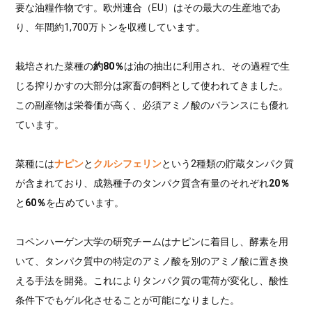
要な油糧作物です。欧州連合（EU）はその最大の生産地であ
り、年間約1,700万トンを収穫しています。
栽培された菜種の
約80％
は油の抽出に利用され、その過程で生
じる搾りかすの大部分は家畜の飼料として使われてきました。
この副産物は栄養価が高く、必須アミノ酸のバランスにも優れ
ています。
菜種には
ナピン
と
クルシフェリン
という2種類の貯蔵タンパク質
が含まれており、成熟種子のタンパク質含有量のそれぞれ
20％
と
60％
を占めています。
コペンハーゲン大学の研究チームはナピンに着目し、酵素を用
いて、タンパク質中の特定のアミノ酸を別のアミノ酸に置き換
える手法を開発。これによりタンパク質の電荷が変化し、酸性
条件下でもゲル化させることが可能になりました。