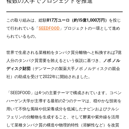
複数の大学でプロジェクトを推進
この取り組みは、総額
817万ユーロ（約15億1,000万円）
を投じ
て行われている「
SEEDFOOD
」プロジェクトの一環として進め
られているもの。
世界で生産される菜種粕をタンパク質分離物へと転換すれば7億
人分のタンパク質需要を賄えるという仮説に基づき、
ノボ ノル
ディスク財団
（デンマークの製薬大手ノボ ノルディスクの親会
社）の助成を受けて2022年に開始されました。
「SEEDFOOD」は4つの主要テーマで構成されています。コペン
ハーゲン大学が主導する最初の2つのテーマは、穏やかな技術を
用いて不快な風味や抗栄養成分を低減したナピンおよびクルシ
フェリンの分離物を生成すること、そして酵素や紫外線を活用
して菜種タンパク質の構造や物理的特性（溶解性など）を改質