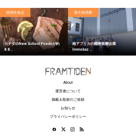
植物性食品
微生物発酵
カナダのNew School Foodsが約
南アフリカの精密発酵企業
8.8...
Immobaz...
About
運営者について
掲載＆取材のご依頼
お知らせ
プライバシーポリシー