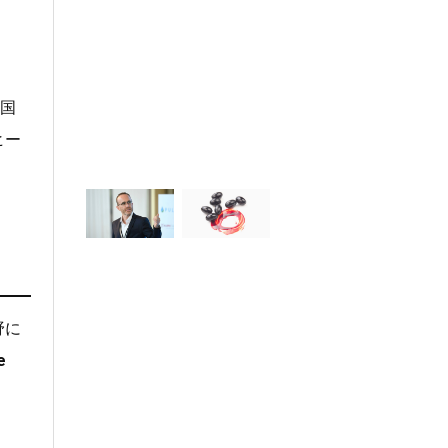
国
ヒー
野に
e