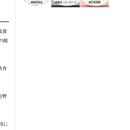
投資
の能
依存
分野
培に