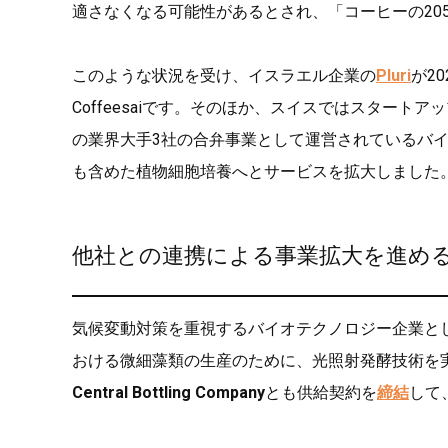
適さなくなる可能性があるとされ、「コーヒーの20
このような状況を受け、イスラエル企業の
Pluri
が2
Coffeesaiです。そのほか、スイスではスタートア
の業界大手3社の合弁事業として運営されているバ
も含めた植物細胞培養へとサービスを拡大しました
他社との連携による事業拡大を進め
気候変動対策を重視するバイオテクノロジー企業とし
おける微細藻類の生産のために、光照射発酵技術を
Central Bottling Company
とも供給契約を
締結
して