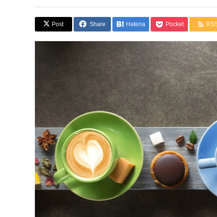
Post
Share
Hatena
Pocket
RS