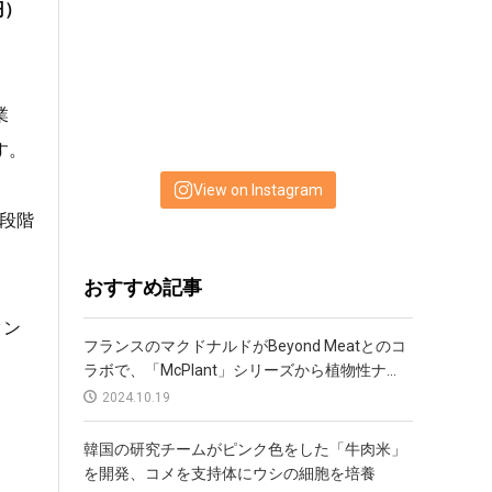
円）
View on Instagram
業
す。
おすすめ記事
フランスのマクドナルドがBeyond Meatとのコ
段階
ラボで、「McPlant」シリーズから植物性ナ...
2024.10.19
韓国の研究チームがピンク色をした「牛肉米」
タン
を開発、コメを支持体にウシの細胞を培養
2024.03.06
GFI Indiaが初の業界レポートを発行、インドの
スマートプロテイン市場を概観
2023.10.28