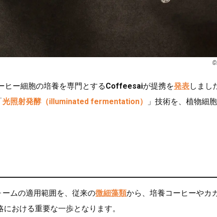
©
ーヒー細胞の培養を専門とする
Coffeesai
が提携を
発表
しまし
「
光照射発酵（illuminated fermentation）
」技術を、植物細胞
フォームの適用範囲を、従来の
微細藻類
から、培養コーヒーやカ
略における重要な一歩となります。