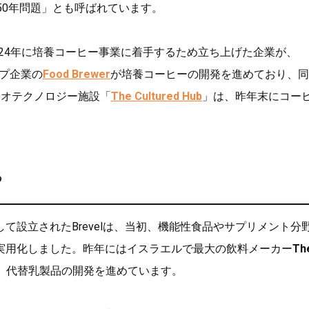
50年問題」とも呼ばれています。
024年に培養コーヒー事業に着手するため立ち上げた企業が、
ップ企業の
Food Brewer
が培養コーヒーの開発を進めており、同
イオテクノロジー施設「
The Cultured Hub
」は、昨年末にコー
。
る
て設立されたBrevelは、当初、機能性食品やサプリメント分
実用化しました。昨年にはイスラエルで最大の飲料メーカー
Th
、代替乳製品の開発を進めています。