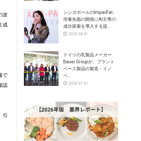
シンガポールのImpacFat、
の波
培養魚脂の開発にAI主導の
生成
成分探索を導入する提...
2026.08.01
ドイツの乳製品メーカー
Bauer Groupが、プラント
ベース製品の製造・イノ
服で
ベ...
2026.07.31
確認
、引