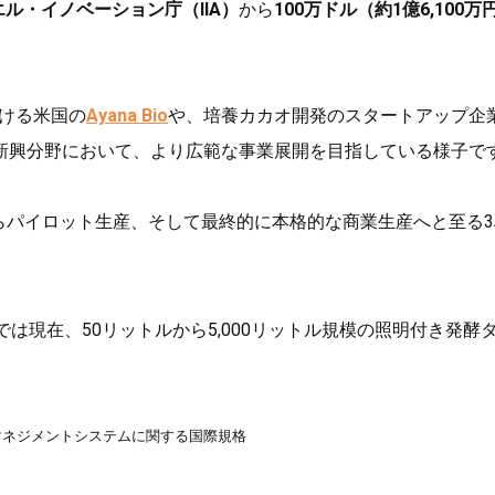
ル・イノベーション庁（IIA）
から
100万ドル（約1億6,100万
掛ける米国の
Ayana Bio
や、培養カカオ開発のスタートアップ企
新興分野において、より広範な事業展開を目指している様子で
らパイロット生産、そして最終的に本格的な商業生産へと至る3
では現在、50リットルから5,000リットル規模の照明付き発酵
略で、食品安全マネジメントシステムに関する国際規格