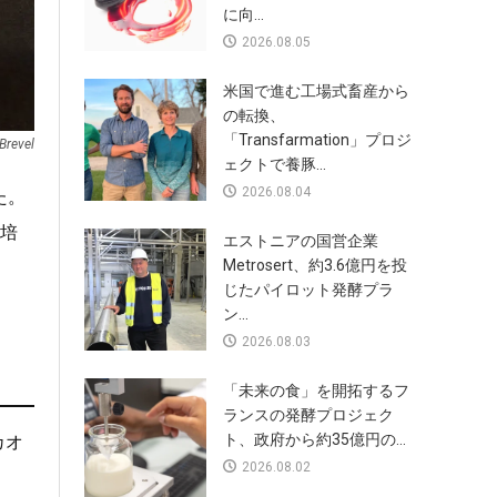
に向...
2026.08.05
米国で進む工場式畜産から
の転換、
「Transfarmation」プロジ
Brevel
ェクトで養豚...
2026.08.04
た。
培
エストニアの国営企業
Metrosert、約3.6億円を投
じたパイロット発酵プラ
ン...
2026.08.03
「未来の食」を開拓するフ
ランスの発酵プロジェク
ト、政府から約35億円の...
カオ
2026.08.02