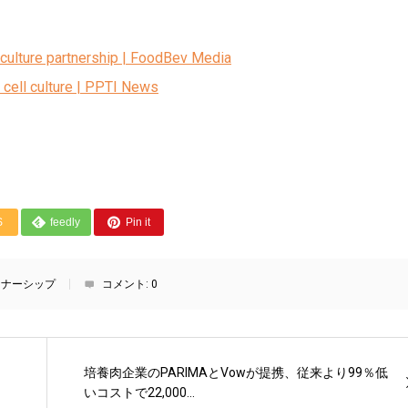
l-culture partnership | FoodBev Media
t cell culture | PPTI News
S
feedly
Pin it
トナーシップ
コメント:
0
培養肉企業のPARIMAとVowが提携、従来より99％低
いコストで22,000...