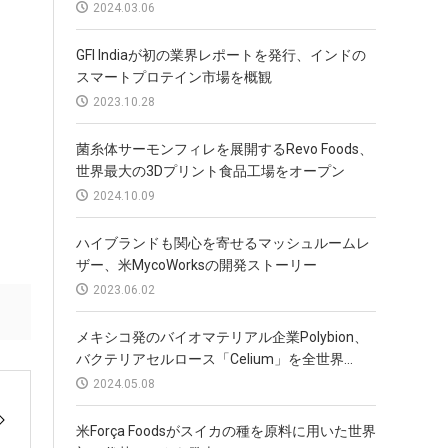
菌糸体サーモンフィレを展開するRevo Foods、
世界最大の3Dプリント食品工場をオープン
2024.10.09
ハイブランドも関心を寄せるマッシュルームレ
ザー、米MycoWorksの開発ストーリー
2023.06.02
メキシコ発のバイオマテリアル企業Polybion、
バクテリアセルロース「Celium」を全世界...
2024.05.08
米Força Foodsがスイカの種を原料に用いた世界
初の代替ミルクを発売
2024.10.26
米Milkadamiaが2Dプリントしたシート状のオー
ツミルクを発表、包装廃棄物を94％削減