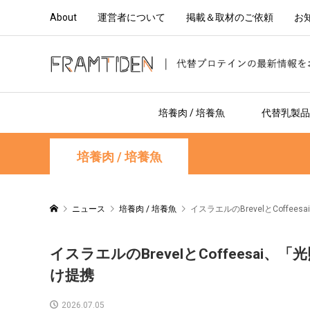
About
運営者について
掲載＆取材のご依頼
お
培養肉 / 培養魚
代替乳製品 
培養肉 / 培養魚
ニュース
培養肉 / 培養魚
イスラエルのBrevelとCof
イスラエルのBrevelとCoffeesa
け提携
2026.07.05