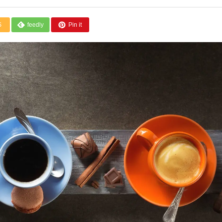
S
feedly
Pin it