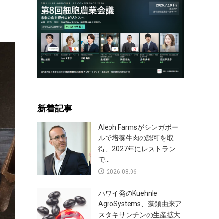
新着記事
Aleph Farmsがシンガポー
ルで培養牛肉の認可を取
得、2027年にレストラン
で...
2026.08.06
ハワイ発のKuehnle
AgroSystems、藻類由来ア
スタキサンチンの生産拡大