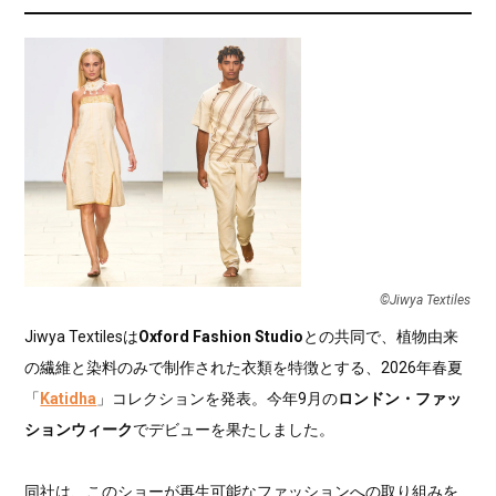
©Jiwya Textiles
Jiwya Textilesは
Oxford Fashion Studio
との共同で、植物由来
の繊維と染料のみで制作された衣類を特徴とする、2026年春夏
「
Katidha
」コレクションを発表。今年9月の
ロンドン・ファッ
ションウィーク
でデビューを果たしました。
同社は、このショーが再生可能なファッションへの取り組みを