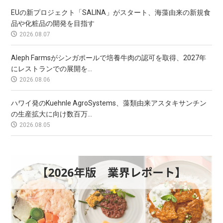
EUの新プロジェクト「SALINA」がスタート、海藻由来の新規食
品や化粧品の開発を目指す
2026.08.07
Aleph Farmsがシンガポールで培養牛肉の認可を取得、2027年
にレストランでの展開を...
2026.08.06
ハワイ発のKuehnle AgroSystems、藻類由来アスタキサンチン
の生産拡大に向け数百万...
2026.08.05