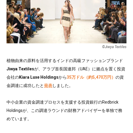
©Jiwya Textiles
植物由来の原料を活用するインドの高級ファッションブランド
Jiwya Textiles
が、アラブ首長国連邦（UAE）に拠点を置く投資
会社の
Kiara Luxe Holdings
から
35万ドル（約5,470万円）
の資
金調達に成功したと
発表
しました。
中小企業の資金調達プロセスを支援する投資銀行のRedbrick
Holdingsが、この調達ラウンドの財務アドバイザーを単独で務
めています。