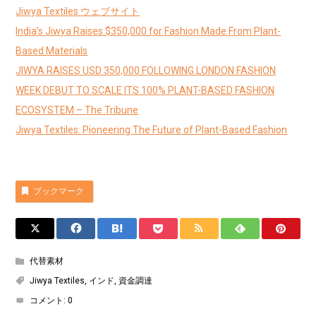
Jiwya Textiles ウェブサイト
India’s Jiwya Raises $350,000 for Fashion Made From Plant-
Based Materials
JIWYA RAISES USD 350,000 FOLLOWING LONDON FASHION
WEEK DEBUT TO SCALE ITS 100% PLANT-BASED FASHION
ECOSYSTEM – The Tribune
Jiwya Textiles: Pioneering The Future of Plant-Based Fashion
ブックマーク
代替素材
Jiwya Textiles
,
インド
,
資金調達
コメント:
0