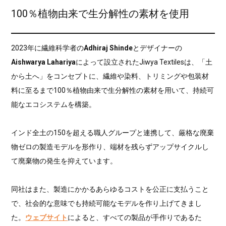
100％植物由来で生分解性の素材を使用
2023年に繊維科学者の
Adhiraj Shinde
とデザイナーの
Aishwarya Lahariya
によって設立されたJiwya Textilesは、「土
から土へ」をコンセプトに、繊維や染料、トリミングや包装材
料に至るまで100％植物由来で生分解性の素材を用いて、持続可
能なエコシステムを構築。
インド全土の150を超える職人グループと連携して、厳格な廃棄
物ゼロの製造モデルを形作り、端材を残らずアップサイクルし
て廃棄物の発生を抑えています。
同社はまた、製造にかかるあらゆるコストを公正に支払うこと
で、社会的な意味でも持続可能なモデルを作り上げてきまし
た。
ウェブサイト
によると、すべての製品が手作りであるた