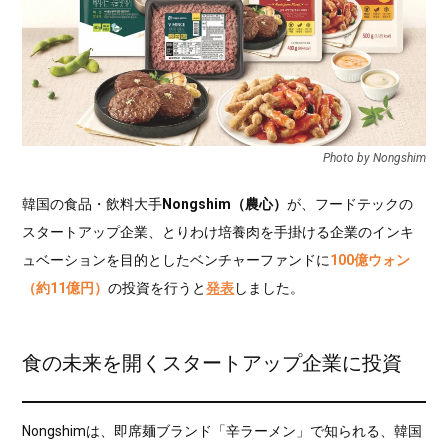
Photo by Nongshim
韓国の食品・飲料大手
Nongshim（農心）
が、フードテックの
スタートアップ企業、とりわけ培養肉を手掛ける企業のインキ
ュベーションを目的としたベンチャーファンドに
100億ウォン
（約11億円）
の投資を行うと
発表
しました。
食の未来を開くスタートアップ企業に投資
Nongshimは、即席麺ブランド「辛ラーメン」で知られる、韓国