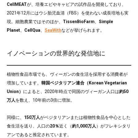
CellMEAT
が、培養エビやキャビアの試作品を開発しており、
2021年12月にはウシ胎児血清（FBS）を使わない成長培地も実
現。細胞農業ではそのほか、
TissenBioFarm
、
Simple
Planet
、
CellQua
、
SeaWith
などが挙げられます。
イノベーションの世界的な発信地に
植物性食品市場でも、ヴィーガンの食生活を採用する消費者が
増加しています。
韓国ベジタリアン連合（Korean Vegetarian
Union）
によると、2020年時点で同国のヴィーガン人口は
約50
万人
を数え、10年前の3倍に増加。
同様に、
150万人
がベジタリアンまたは植物性食品を中心とした
食生活を送り、人口の
20％
近く（
約1,000万人
）がフレキシタリ
アンであると推定されています。