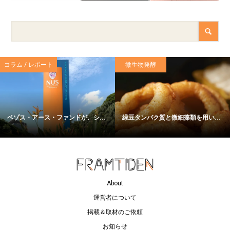
コラム / レポート
微生物発酵
ベゾス・アース・ファンドが、シ...
緑豆タンパク質と微細藻類を用い...
About
運営者について
掲載＆取材のご依頼
お知らせ