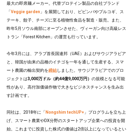
最大の即席麺メーカー。代替プロテイン製品の自社ブランド
「
Veggie garden
」を展開しており、ビビンバやプルコギ、ス
テーキ、餃子、チーズに至る植物性食品を製造・販売。また、
昨年5月ソウル南部にオープンさせた、ヴィーガン向け高級レス
トラン「Forest Kitchen」の運営も行っています。
今年3月には、アラブ首長国連邦（UAE）およびサウジアラビア
と、韓国が由来の品種のイチゴを一年を通して生産する、スマ
ート農園の輸出契約を
締結
しました。サウジアラビアでのプロ
ジェクトは
3,000万ドル（約44億9,000万円）
の規模となる可能
性があり、高付加価値作物で大きなビジネスチャンスを生み出
す計画です。
同社は、2018年に「
Nongshim techUP+
」プログラムを立ち上
げ、スマート農業やDX分野のスタートアップ企業への投資を開
始。これまでに投資した株式の価値は2倍以上になっているとい