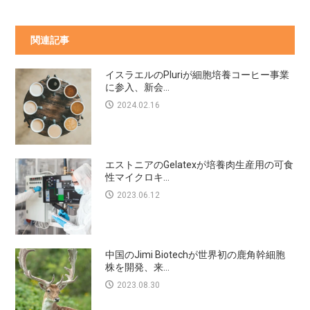
関連記事
イスラエルのPluriが細胞培養コーヒー事業
に参入、新会...
2024.02.16
エストニアのGelatexが培養肉生産用の可食
性マイクロキ...
2023.06.12
中国のJimi Biotechが世界初の鹿角幹細胞
株を開発、来...
2023.08.30