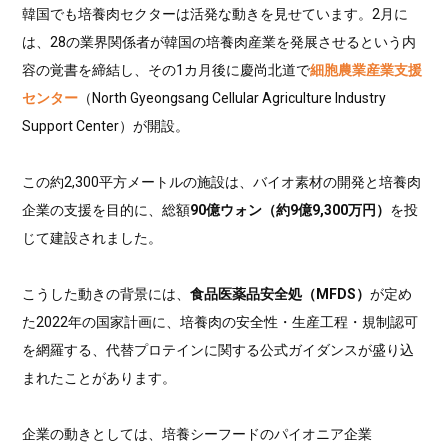
韓国でも培養肉セクターは活発な動きを見せています。2月に
は、28の業界関係者が韓国の培養肉産業を発展させるという内
容の覚書を締結し、その1カ月後に慶尚北道で
細胞農業産業支援
センター
（North Gyeongsang Cellular Agriculture Industry
Support Center）が開設。
この約2,300平方メートルの施設は、バイオ素材の開発と培養肉
企業の支援を目的に、総額
90億ウォン（約9億9,300万円）
を投
じて建設されました。
こうした動きの背景には、
食品医薬品安全処（MFDS）
が定め
た2022年の国家計画に、培養肉の安全性・生産工程・規制認可
を網羅する、代替プロテインに関する公式ガイダンスが盛り込
まれたことがあります。
企業の動きとしては、培養シーフードのパイオニア企業