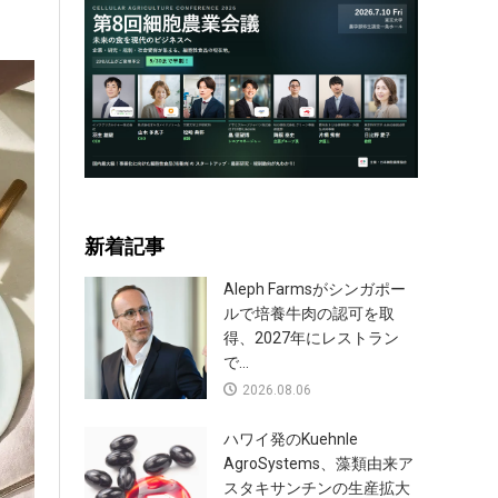
新着記事
Aleph Farmsがシンガポー
ルで培養牛肉の認可を取
得、2027年にレストラン
で...
2026.08.06
ハワイ発のKuehnle
AgroSystems、藻類由来ア
スタキサンチンの生産拡大