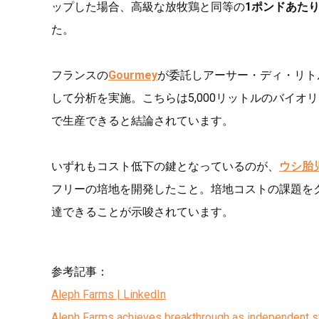
ップした場合、高級な放牧鶏と同等の
1ポンドあたり1
た。
フランスの
Gourmey
が委託しアーサー・ディ・リト
して分析を実施。こちらは5,000リットルのバイオ
で生産できると結論されています。
いずれもコスト低下の鍵となっているのが、
ウシ胎
フリーの培地を開発したこと。培地コストの課題を
達できることが示唆されています。
参考記事：
Aleph Farms | LinkedIn
Aleph Farms achieves breakthrough as independent stu