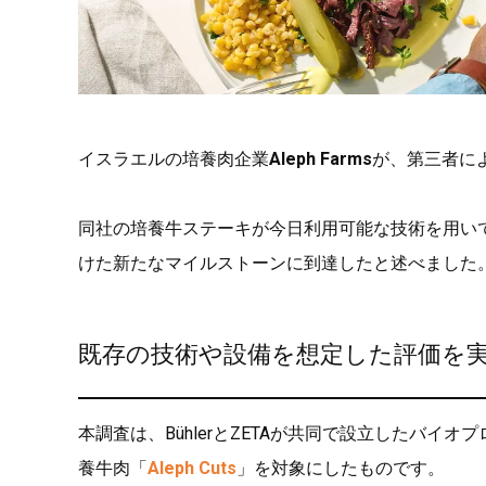
イスラエルの培養肉企業
Aleph Farms
が、第三者に
同社の培養牛ステーキが今日利用可能な技術を用い
けた新たなマイルストーンに到達したと述べました
既存の技術や設備を想定した評価を
本調査は、BühlerとZETAが共同で設立したバイオ
養牛肉「
Aleph Cuts
」を対象にしたものです。