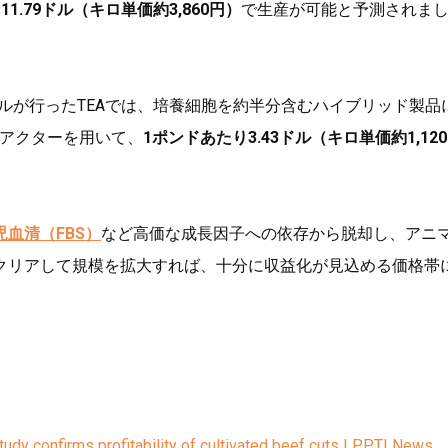
1.79ドル（キロ単価約3,860円）
で生産が可能と予測されま
ルが行ったTEAでは、培養細胞を約半分含むハイブリッド製品
リアクターを用いて、
1ポンドあたり3.43ドル（キロ単価約1,12
児血清（FBS）
など高価な成長因子への依存から脱却し、アニ
クリアして規模を拡大すれば、十分に収益化が見込める価格帯
dy confirms profitability of cultivated beef cuts | PPTI News