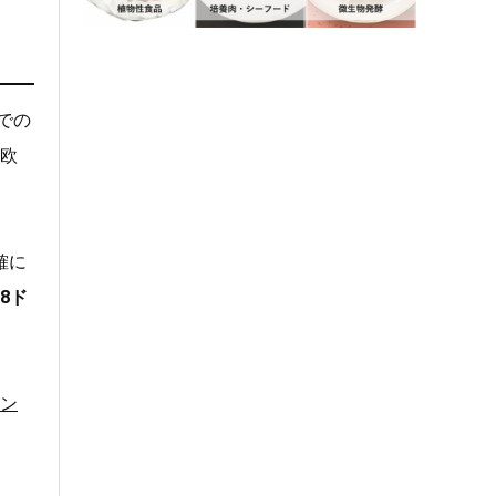
での
と欧
確に
8ド
ン