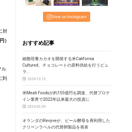
し
View on Instagram
に対
0円）
おすすめ記事
細胞培養カカオを開発する米California
Cultured、チョコレートの原料供給を行うピュ
マル
ラ...
に到
2024.10.15
米Meati Foodsが約155億円を調達、代替プロテ
イン業界で2022年以来最大の投資に
2024.05.09
オランダのRevyveが、ビール酵母を再利用した
クリーンラベルの代替卵製品を発表