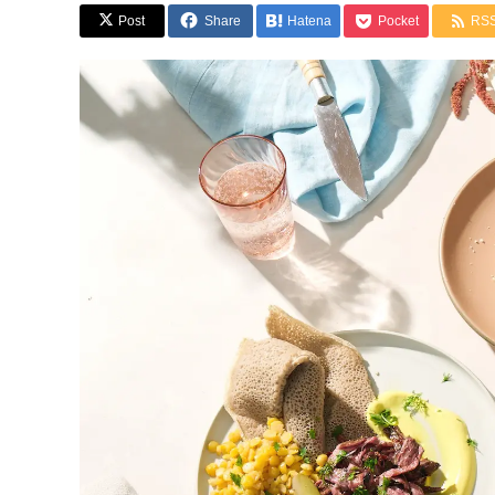
Post
Share
Hatena
Pocket
RS