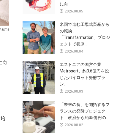
に向...
2026.08.05
米国で進む工場式畜産から
 Farms
の転換、
「Transfarmation」プロジ
ェクトで養豚...
2026.08.04
に向
エストニアの国営企業
Metrosert、約3.6億円を投
じたパイロット発酵プラ
ン...
2026.08.03
「未来の食」を開拓するフ
ランスの発酵プロジェク
ト、政府から約35億円の...
ト培
2026.08.02