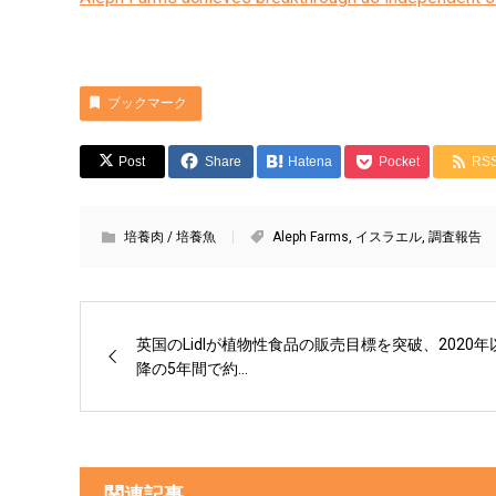
ブックマーク
Post
Share
Hatena
Pocket
RS
培養肉 / 培養魚
Aleph Farms
,
イスラエル
,
調査報告
英国のLidlが植物性食品の販売目標を突破、2020年
降の5年間で約...
関連記事