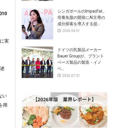
シンガポールのImpacFat、
010
培養魚脂の開発にAI主導の
成分探索を導入する提...
2026.08.01
的に実
ドイツの乳製品メーカー
Bauer Groupが、プラント
ベース製品の製造・イノ
と述
ベ...
2026.07.31
ない
を用