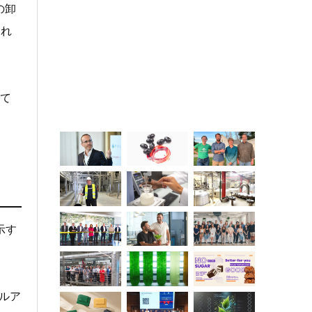
の卸
され
して
示す
ールア