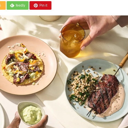
S
feedly
Pin it