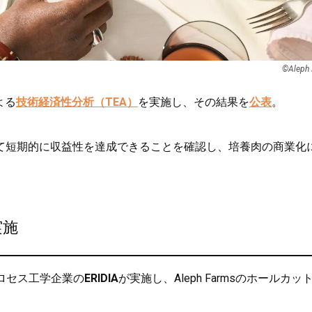
©Aleph
よる
技術経済性分析（TEA）
を実施し、その結果を
公表
。
て短期的に収益性を達成できることを確認し、培養肉の商業化
。
実施
プロセス工学企業の
ERIDIA
が実施し、Aleph Farmsのホールカッ