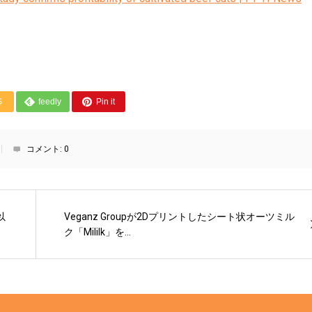
S
feedly
Pin it
コメント:
0
以
Veganz Groupが2Dプリントしたシート状オーツミル
ク「Mililk」を...