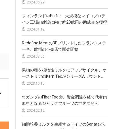
2024.06.29
フィンランドのEnifer、大規模なマイコプロテ
イン工場の建設に向け約20億円の助成金を獲得
2024.01.12
Redefine Meatの3Dプリントしたフランクステ
ーキ、欧州の小売店で販売開始
2024.07.06
果物の種を植物性ミルクにアップサイクル、オ
ーストリアのKern TecがシリーズAラウンド...
2023.10.15
ウガンダのFiber Foods、資金調達を経て代替肉
原料となるジャックフルーツの世界展開へ
2024.02.12
細胞培養ミルクを生産するドイツのSenaraが、