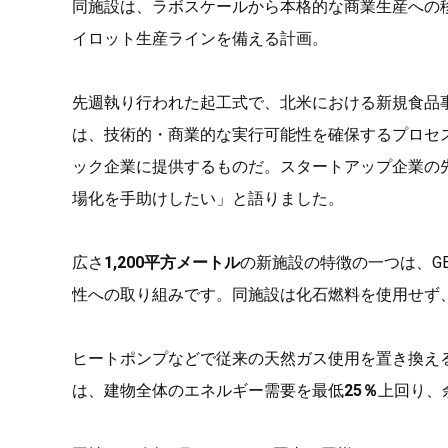
同施設は、ラボスケールから本格的な商業生産への
イロット生産ラインを備える計画。
先週執り行われた起工式で、北米における新規食品
は、技術的・商業的な実行可能性を確保するプロセ
ック企業に提供するものだ。スタートアップ企業の
場化を手助けしたい」と語りました。
広さ
1,200平方メートル
の新施設の特徴の一つは、GEA 
性への取り組みです。同施設は化石燃料を使用せず
ヒートポンプなどで従来の天然ガス使用を置き換え
は、建物全体のエネルギー需要を最低
25％
上回り、