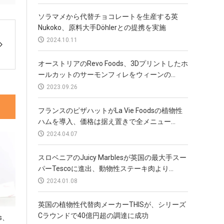
ソラマメから代替チョコレートを生産する英
Nukoko、原料大手Döhlerとの提携を実施
2024.10.11
オーストリアのRevo Foods、3Dプリントしたホ
ールカットのサーモンフィレをウィーンの...
2023.09.26
フランスのピザハットがLa Vie Foodsの植物性
ハムを導入、価格は据え置きで全メニュー...
2024.04.07
スロベニアのJuicy Marblesが英国の最大手スー
パーTescoに進出、動物性ステーキ肉より...
2024.01.08
英国の植物性代替肉メーカーTHISが、シリーズ
Cラウンドで40億円超の調達に成功
ds、