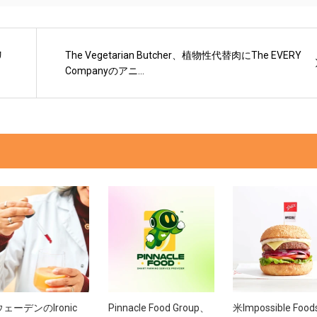
リ
The Vegetarian Butcher、植物性代替肉にThe EVERY
Companyのアニ...
ェーデンのIronic
Pinnacle Food Group、
米Impossible Foo