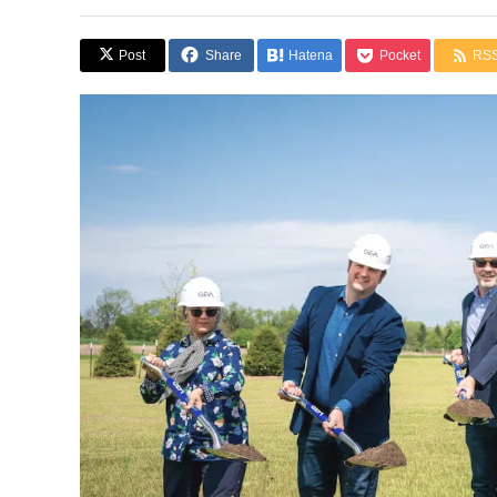
Post
Share
Hatena
Pocket
RS