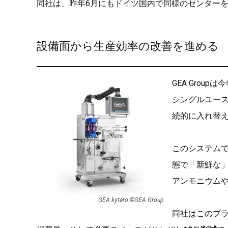
同社は、昨年6月にもドイツ国内で同様のセンター
設備面から生産効率の改善を進める
GEA Group
シングルユー
続的に入れ替
このシステム
態で「新鮮な
アンモニウム
GEA kytero ©︎GEA Group
同社はこのプ