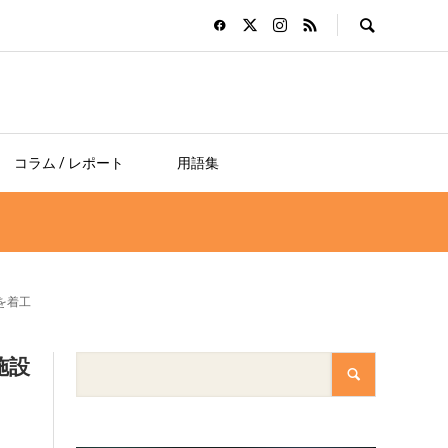
コラム / レポート
用語集
を着工
施設