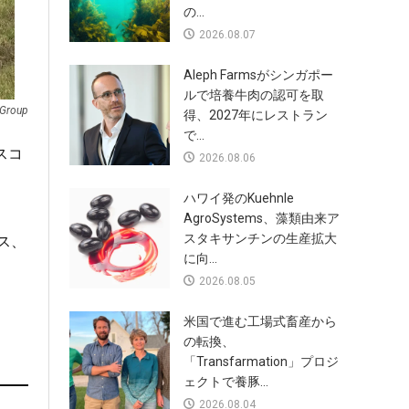
の...
2026.08.07
Aleph Farmsがシンガポー
ルで培養牛肉の認可を取
 Group
得、2027年にレストラン
で...
スコ
2026.08.06
ハワイ発のKuehnle
AgroSystems、藻類由来ア
スタキサンチンの生産拡大
ス、
に向...
2026.08.05
米国で進む工場式畜産から
の転換、
「Transfarmation」プロジ
ェクトで養豚...
2026.08.04