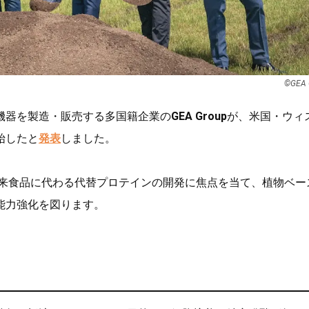
©︎GEA
機器を製造・販売する多国籍企業の
GEA Group
が、米国・ウィ
始したと
発表
しました。
由来食品に代わる代替プロテインの開発に焦点を当て、植物ベー
能力強化を図ります。