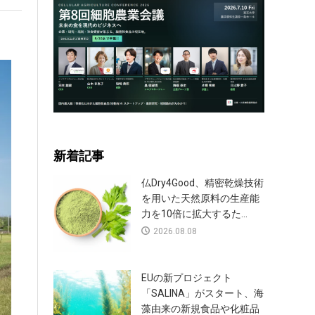
新着記事
仏Dry4Good、精密乾燥技術
を用いた天然原料の生産能
力を10倍に拡大するた...
2026.08.08
EUの新プロジェクト
「SALINA」がスタート、海
藻由来の新規食品や化粧品