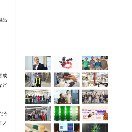
製品
育成
など
だろ
イノ