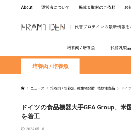
About
運営者について
掲載＆取材のご依頼
お
培養肉 / 培養魚
代替乳製品 
培養肉 / 培養魚
ニュース
培養肉 / 培養魚
,
微生物発酵
,
植物性食品
ドイツ
ドイツの食品機器大手GEA Group
を着工
2024.05.18