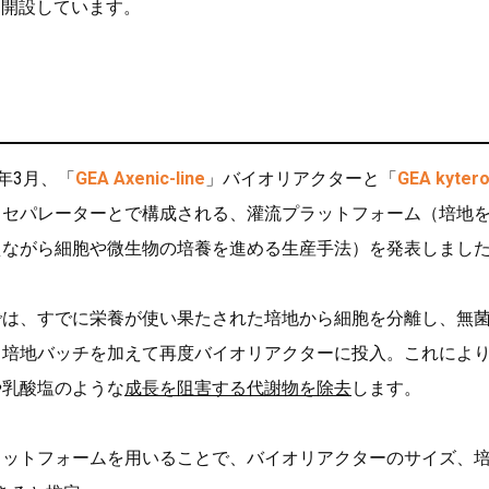
を開設しています。
は今年3月、「
GEA Axenic-line
」バイオリアクターと「
GEA kyter
スセパレーターとで構成される、灌流プラットフォーム（培地
えながら細胞や微生物の培養を進める生産手法）を発表しまし
では、すでに栄養が使い果たされた培地から細胞を分離し、無
」培地バッチを加えて再度バイオリアクターに投入。これによ
や乳酸塩のような
成長を阻害する代謝物を除去
します。
ラットフォームを用いることで、バイオリアクターのサイズ、