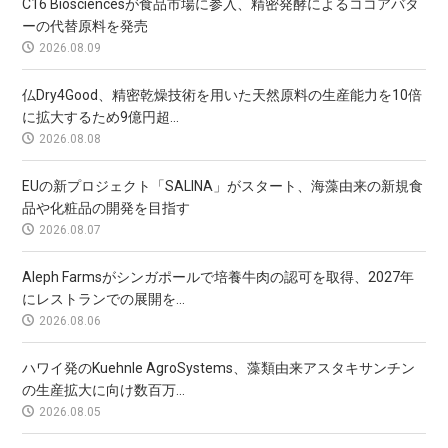
C16 Biosciencesが食品市場に参入、精密発酵によるココアバタ
ーの代替原料を発売
2026.08.09
仏Dry4Good、精密乾燥技術を用いた天然原料の生産能力を10倍
に拡大するため9億円超...
2026.08.08
EUの新プロジェクト「SALINA」がスタート、海藻由来の新規食
品や化粧品の開発を目指す
2026.08.07
Aleph Farmsがシンガポールで培養牛肉の認可を取得、2027年
にレストランでの展開を...
2026.08.06
ハワイ発のKuehnle AgroSystems、藻類由来アスタキサンチン
の生産拡大に向け数百万...
2026.08.05