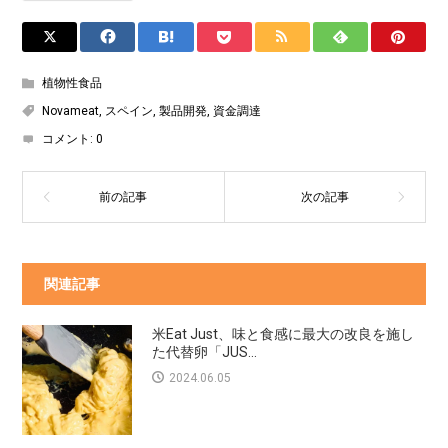
植物性食品
Novameat
,
スペイン
,
製品開発
,
資金調達
コメント:
0
関連記事
米Eat Just、味と食感に最大の改良を施し
た代替卵「JUS...
2024.06.05