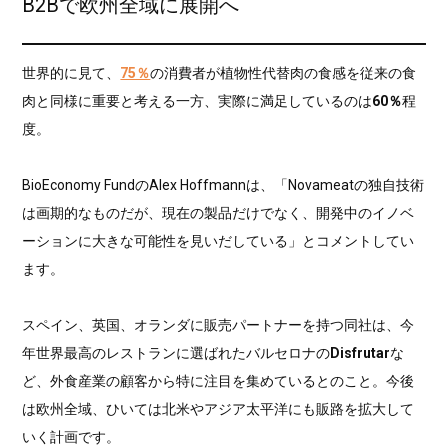
B2Bで欧州全域に展開へ
世界的に見て、
75％
の消費者が植物性代替肉の食感を従来の食
肉と同様に重要と考える一方、実際に満足しているのは
60％
程
度。
BioEconomy FundのAlex Hoffmannは、「Novameatの独自技術
は画期的なものだが、現在の製品だけでなく、開発中のイノベ
ーションに大きな可能性を見いだしている」とコメントしてい
ます。
スペイン、英国、オランダに販売パートナーを持つ同社は、今
年世界最高のレストランに選ばれたバルセロナの
Disfrutar
な
ど、外食産業の顧客から特に注目を集めているとのこと。今後
は欧州全域、ひいては北米やアジア太平洋にも販路を拡大して
いく計画です。