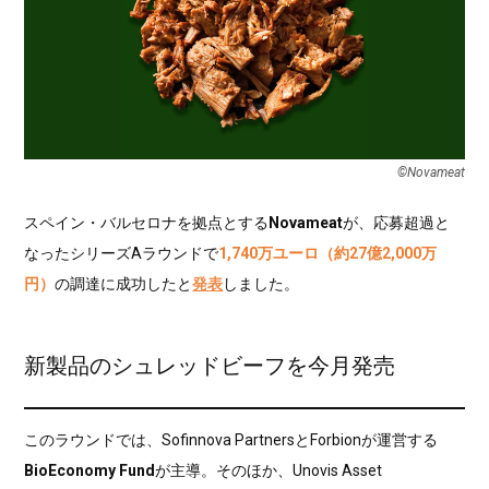
©︎Novameat
スペイン・バルセロナを拠点とする
Novameat
が、応募超過と
なったシリーズAラウンドで
1,740万ユーロ（約27億2,000万
円）
の調達に成功したと
発表
しました。
新製品のシュレッドビーフを今月発売
このラウンドでは、Sofinnova PartnersとForbionが運営する
BioEconomy Fund
が主導。そのほか、Unovis Asset