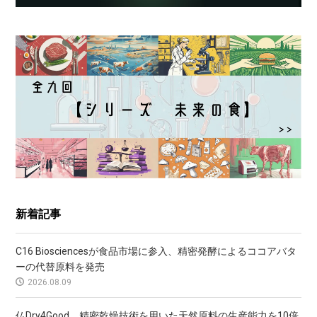
新着記事
C16 Biosciencesが食品市場に参入、精密発酵によるココアバタ
ーの代替原料を発売
2026.08.09
仏Dry4Good、精密乾燥技術を用いた天然原料の生産能力を10倍