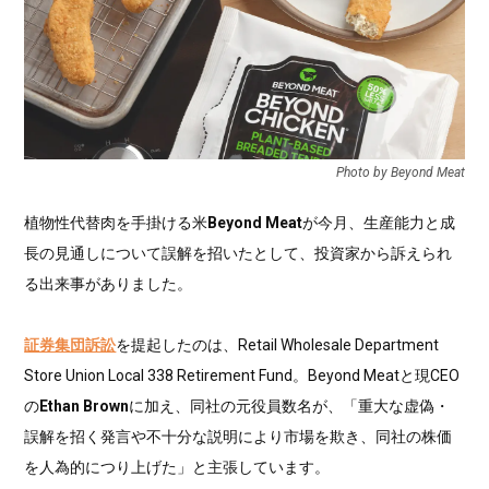
Photo by Beyond Meat
植物性代替肉を手掛ける米
Beyond Meat
が今月、生産能力と成
長の見通しについて誤解を招いたとして、投資家から訴えられ
る出来事がありました。
証券集団訴訟
を提起したのは、Retail Wholesale Department
Store Union Local 338 Retirement Fund。Beyond Meatと現CEO
の
Ethan Brown
に加え、同社の元役員数名が、「重大な虚偽・
誤解を招く発言や不十分な説明により市場を欺き、同社の株価
を人為的につり上げた」と主張しています。