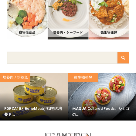
培養肉 / 培養魚
微生物発酵
FORZA10とBeneMeatがEU初の培
米AQUA Cultured Foods、シカゴ
養ド...
の...