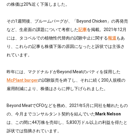
の株価は20%近く下落しました。
その1週間後、ブルームバーグが、「Beyond Chicken」の再発売
など、生産面の課題について考察した
記事
を掲載。2021年12月
には、タコベルでの植物性代替肉の試験中止に関する
報道
もあ
り、これらの記事も株価下落の原因になったと訴状では主張さ
れています。
昨年には、マクドナルドがBeyond Meatのパティを採用した
McPlant burger
の試験販売を終了し、それに続く200人規模の
雇用削減により、株価はさらに押し下げられました。
Beyond MeatでCFOなどを務め、2021年5月に同社を離れたもの
の、今月までコンサルタント契約を結んでいた
Mark Nelson
は、この間に44万株を売却し、5,830万ドル以上の利益を得たと
訴状では指摘されています。