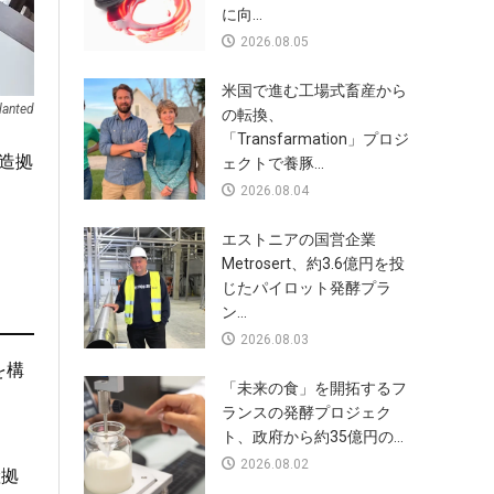
に向...
2026.08.05
米国で進む工場式畜産から
lanted
の転換、
「Transfarmation」プロジ
造拠
ェクトで養豚...
2026.08.04
エストニアの国営企業
Metrosert、約3.6億円を投
じたパイロット発酵プラ
ン...
2026.08.03
を構
「未来の食」を開拓するフ
ランスの発酵プロジェク
ト、政府から約35億円の...
2026.08.02
産拠