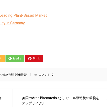
 Leading Plant-Based Market
lity in Germany
S
feedly
Pin it
ツ
,
伝統発酵
,
設備投資
コメント:
0
物
英国のArda Biomaterialsが、ビール醸造後の穀物を
アップサイクル...