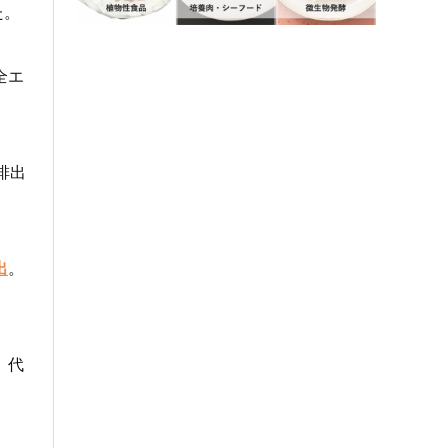
た。
全エ
排出
出
。
、代