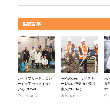
関連記事
カカオフリーチョコレ
英MiAlgae、ウイスキ
米
ートを手掛けるイタリ
ー製造の廃棄物を藻類
発
アのForever...
由来のDHAに...
すiF
2026.03.29
2025.12.19
2