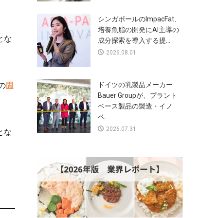
シンガポールのImpacFat、
培養魚脂の開発にAI主導の
とな
成分探索を導入する提...
2026.08.01
の
固
ドイツの乳製品メーカー
Bauer Groupが、プラント
ベース製品の製造・イノ
ベ...
2026.07.31
とな