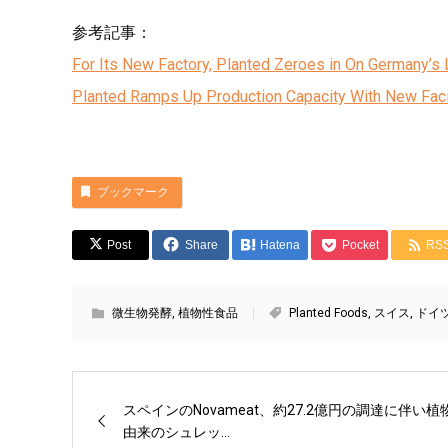
参考記事：
For Its New Factory, Planted Zeroes in On Germany’s
Planted Ramps Up Production Capacity With New Faci
ブックマーク
Post
Share
Hatena
Pocket
RS
微生物発酵
,
植物性食品
Planted Foods
,
スイス
,
ドイ
スペインのNovameat、約27.2億円の調達に伴い植
由来のシュレッ...