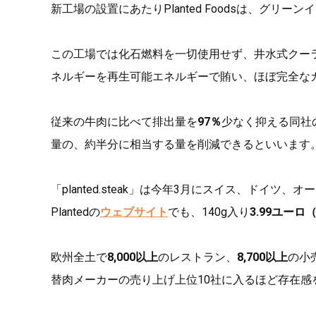
新工場の設置にあたりPlanted Foodsは、グリー
この工場では化石燃料を一切使用せず、井水式クー
ネルギーを再生可能エネルギーで賄い、ほぼ完全な
従来の牛肉に比べて排出量を
97％
少なく抑える同社
量の、約半分に相当する量を削減できるといいます
「planted.steak」は今年3月にスイス、ドイ
Plantedの
ウェブサイト
でも、140g入り
3.99ユーロ
欧州全土で
8,000以上
のレストラン、
8,700以上
の小
替肉メーカーの売り上げ上位10社に入るほど存在感