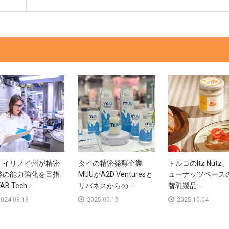
・イリノイ州が精密
タイの精密発酵企業
トルコのItz Nutz
酵の能力強化を目指
MUUがA2D Venturesと
ューナッツベース
AB Tech...
リバネスからの...
替乳製品...
024.03.13
2025.05.16
2025.10.04