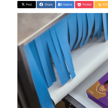
Post
Share
Hatena
Pocket
RS