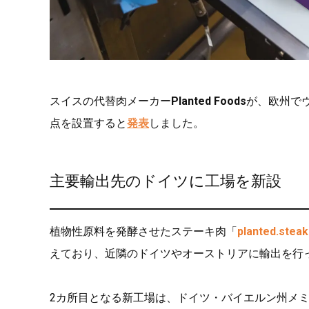
スイスの代替肉メーカー
Planted Foods
が、欧州で
点を設置すると
発表
しました。
主要輸出先のドイツに工場を新設
植物性原料を発酵させたステーキ肉「
planted.steak
えており、近隣のドイツやオーストリアに輸出を行
2カ所目となる新工場は、ドイツ・バイエルン州メ