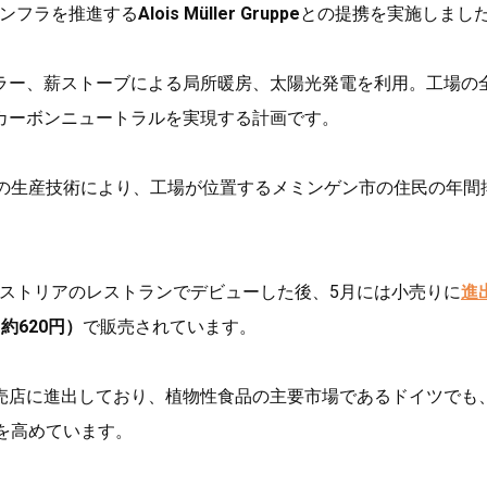
ンインフラを推進する
Alois Müller Gruppe
との提携を実施しまし
ラー、薪ストーブによる局所暖房、太陽光発電を利用。工場の
カーボンニュートラルを実現する計画です。
の生産技術により、工場が位置するメミンゲン市の住民の年間
。
ツ、オーストリアのレストランでデビューした後、5月には小売りに
進
（約620円）
で販売されています。
売店に進出しており、植物性食品の主要市場であるドイツでも
を高めています。