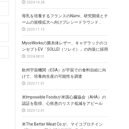
2024.10.28
母乳を培養するフランスのNūmi、研究開発とチ
ームの規模拡大へ向けプレシードラウンド...
2023.11.15
MycoWorksの菌糸体レザー、キャデラックのコ
ンセプトEV「SOLLEI（ソレイ）」の内装に採用
2024.08.01
欧州宇宙機関（ESA）が宇宙での食料自給に向
けて、培養肉生産の可能性を調査
2023.11.01
米Impossible Foodsが米国心臓協会（AHA）の
認証を取得、心疾患のリスク低減をアピール
2023.12.01
米The Better Meat Co.が、マイコプロテイン