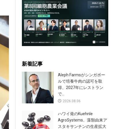
新着記事
Aleph Farmsがシンガポー
ルで培養牛肉の認可を取
得、2027年にレストラン
で...
2026.08.06
ハワイ発のKuehnle
AgroSystems、藻類由来ア
スタキサンチンの生産拡大