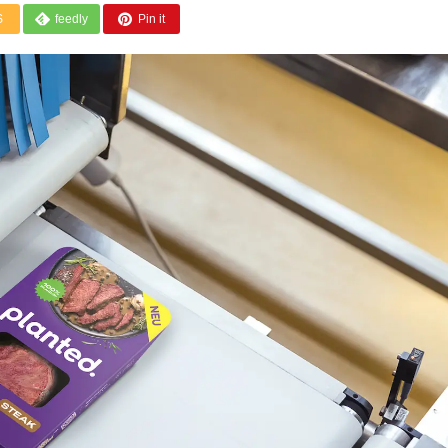
S
feedly
Pin it