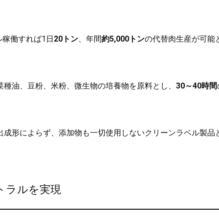
ル稼働すれば1日
20トン
、年間
約5,000トン
の代替肉生産が可能
菜種油、豆粉、米粉、微生物の培養物を原料とし、
30～40時間
出成形によらず、添加物も一切使用しないクリーンラベル製品
トラルを実現