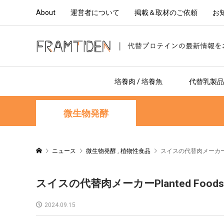
About
運営者について
掲載＆取材のご依頼
お
培養肉 / 培養魚
代替乳製品 
微生物発酵
ニュース
微生物発酵
,
植物性食品
スイスの代替肉メーカーP
スイスの代替肉メーカーPlanted F
2024.09.15