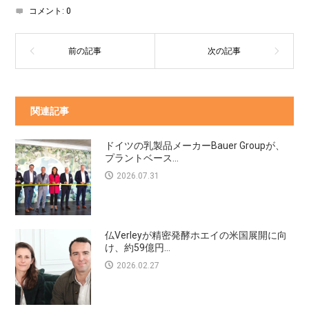
コメント:
0
関連記事
ドイツの乳製品メーカーBauer Groupが、
プラントベース...
2026.07.31
仏Verleyが精密発酵ホエイの米国展開に向
け、約59億円...
2026.02.27