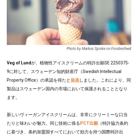
Photo by Markus Spiske on Foodiesfeed
Veg of Lund
が、植物性アイスクリームの特許出願SE 2250375-
9に対して、スウェーデン知的財産庁（Swedish Intellectual
Property Office）の承認を得たと
発表
しました。これにより、同
製品はスウェーデン国内の市場において保護されることとなり
ます。
新しいヴィーガンアイスクリームは、非常にクリーミーな口当
たりと味わいが魅力。同じ技術に係る
PCT出願
（特許協力条約
に基づき、条約加盟国すべてにおいて効力を持つ国際特許出