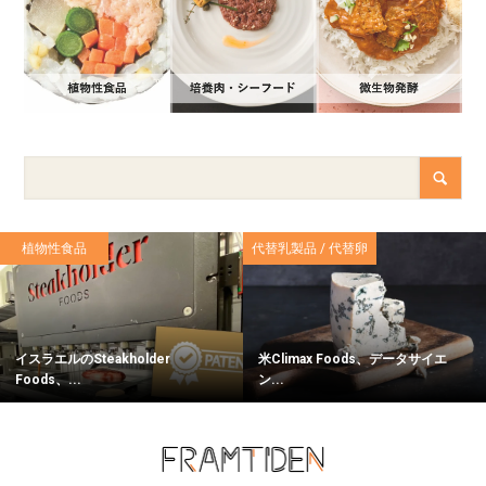
植物性食品
代替乳製品 / 代替卵
イスラエルのSteakholder
米Climax Foods、データサイエ
Foods、...
ン...