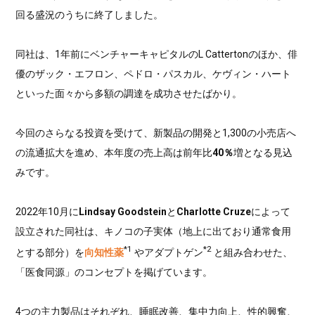
回る盛況のうちに終了しました。
同社は、1年前にベンチャーキャピタルのL Cattertonのほか、俳
優のザック・エフロン、ペドロ・パスカル、ケヴィン・ハート
といった面々から多額の調達を成功させたばかり。
今回のさらなる投資を受けて、新製品の開発と1,300の小売店へ
の流通拡大を進め、本年度の売上高は前年比
40％
増となる見込
みです。
2022年10月に
Lindsay Goodstein
と
Charlotte Cruze
によって
設立された同社は、キノコの子実体（地上に出ており通常食用
*1
*2
とする部分）を
向知性薬
やアダプトゲン
と組み合わせた、
「医食同源」のコンセプトを掲げています。
4つの主力製品はそれぞれ、睡眠改善、集中力向上、性的興奮、