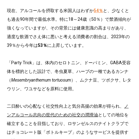
現在、アルコールを摂取する米国人はわずか
54％
と、少なくと
も過去90年間で最低水準。特に18～24歳（50％）で禁酒傾向が
強くなっていますが、その背景には健康意識の高まりがあり、
適度な飲酒でさえ体に悪いと考える消費者の割合は、2023年の
39％から今年は
53％
に上昇しています。
「Party Trick」は、体内のセロトニン、ドーパミン、GABA受容
体を標的とした設計で、冬虫夏草、ハーブの一種であるカンナ
（
Mesembryanthemum tortuosum
）、ムクナ豆、ツボクサ、L-タ
ウリン、ワユサなどを原料に使用。
二日酔いの心配なく社交性向上と気分高揚の効果が得られ、
ノ
ンアルコール志向の世代のための社交の潤滑油
としての地位を
確立することを目指しており、ロサンゼルスのナイトクラブで
はチョコレート版「ボトルキープ」のようなサービスを提供す