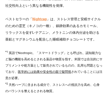
社交性向上という異なる機能性を発揮。
ベストセラーの「
Nightcap
」は、ストレス管理と安眠サイクル
のための霊芝（キノコの一種）、鎮静効果のあるカモミール、
リラックスを促すL-テアニン、メラトニンの体内分泌を助ける
亜鉛とマグネシウムを配合した睡眠補助チョコレートです。
*1
英語でNootropic。「スマートドラッグ」とも呼ばれ、認知能力な
ど脳の機能を高めるとされる薬品や物質を指す。米国では合法的にサ
プリメントや処方薬として販売されているものの、乱用も問題となっ
ており、
医学的には効果や安全性の面で疑問視
されていることには注
意が必要。
*2
天然ハーブに含まれる成分で、ストレスへの抵抗力を高め、心身
のバランスを整えるとされる物質。