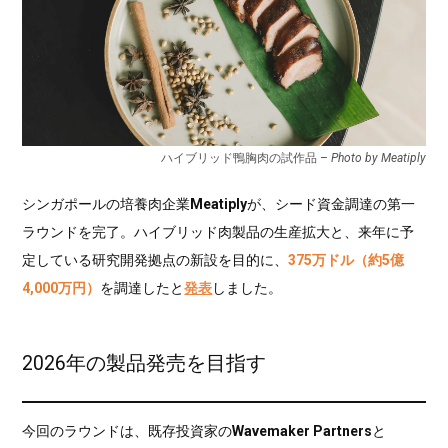
ハイブリッド鴨胸肉の試作品 –
Photo by Meatiply
シンガポールの培養肉企業
Meatiply
が、シード資金調達の第一
ラウンドを完了。ハイブリッド肉製品の生産拡大と、来年に予
定している研究開発拠点の新設を目的に、
375万ドル（約5億
4,000万円）
を調達したと
発表
しました。
2026年の製品発売を目指す
今回のラウンドは、既存投資家の
Wavemaker Partners
と