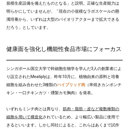
規模生産設備を備えたものとなる」と説明。正確な生産能力は
明らかにしていませんが、「現在の小規模なラボスケールの懸
濁培養から、いずれは大型のバイオリアクターまで拡大できる
だろう」としています。
健康面を強化し機能性食品市場にフォーカス
シンガポール国立大学で幹細胞生物学を学んだ3人の創業者によ
り設立されたMeatiplyは、昨年10月に、植物由来の原料と培養
細胞を組み合わせた3種類の
ハイブリッド肉
（串焼きカンポンチ
キン・一口チキンカツ・燻製カモ胸肉）を発表。
いずれもミンチ肉とは異なり、
筋肉・脂肪・皮など複数種類の
細胞を用いて構造化
されているため、より幅広い製品に使用で
きるといいます。しかし同社によると、これらはあくまで試作