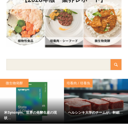
微生物発酵
培養肉 / 培養魚
米Synonym、世界の発酵生産の現
ヘルシンキ大学のチームが、幹細...
状...