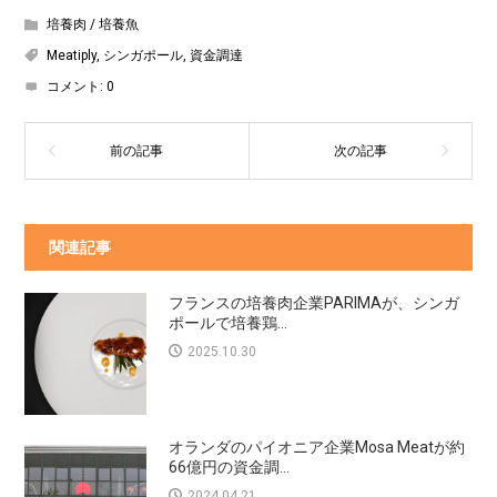
培養肉 / 培養魚
Meatiply
,
シンガポール
,
資金調達
コメント:
0
関連記事
フランスの培養肉企業PARIMAが、シンガ
ポールで培養鶏...
2025.10.30
オランダのパイオニア企業Mosa Meatが約
66億円の資金調...
2024.04.21