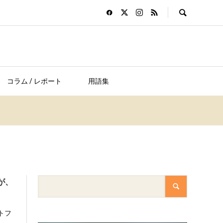
コラム / レポート
用語集
が、
トフ