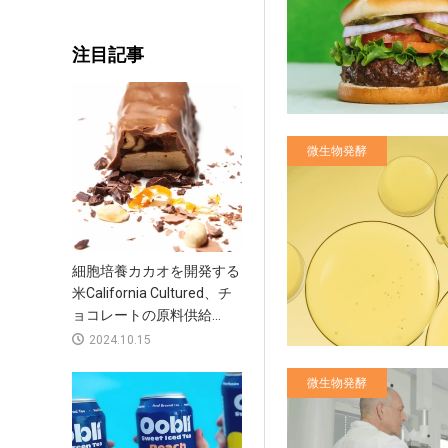
注目記事
微生物発酵
細胞培養カカオを開発する
米California Cultured、チ
ョコレートの原料供給...
2024.10.15
微生物発酵