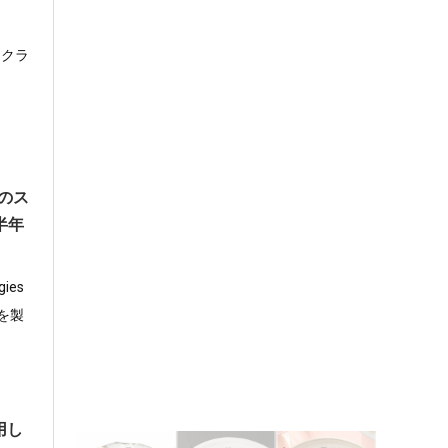
、クラ
dのス
半年
ies
を製
用し