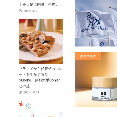
トを大幅に削減、牛肉...
2024.06.13
微生物発酵
ソラマメから代替チョコレ
ートを生産する英
Nukoko、原料大手Döhler
との提...
2024.10.11