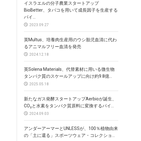
イスラエルの分子農業スタートアップ
BioBetter、タバコを用いて成長因子を生産する
パイ...
2023.09.27
英Multus、培養肉生産用のウシ胎児血清に代わ
るアニマルフリー血清を発売
2024.12.18
英Solena Materials、代替素材に用いる微生物
タンパク質のスケールアップに向け約9.8億...
2025.05.18
新たなガス発酵スタートアップAerbioが誕生、
CO₂と水素をタンパク質原料に変換するパイ...
2024.09.03
アンダーアーマーとUNLESSが、100％植物由来
の「土に還る」スポーツウェア・コレクショ...