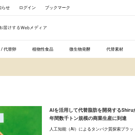
知らせ
ログイン
ブックマーク
/ 代替卵
植物性食品
微生物発酵
代替素材
AIを活用して代替脂肪を開発するShiru
年間数千トン規模の商業生産に到達
人工知能（AI）によるタンパク質探索プラッ