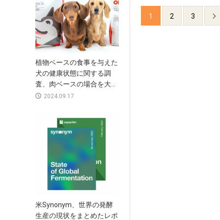
1
2
3

植物ベースの食事を与えた
犬の健康状態に関する調
査、肉ベースの場合を大...
2024.09.17
米Synonym、世界の発酵
生産の現状をまとめたレポ