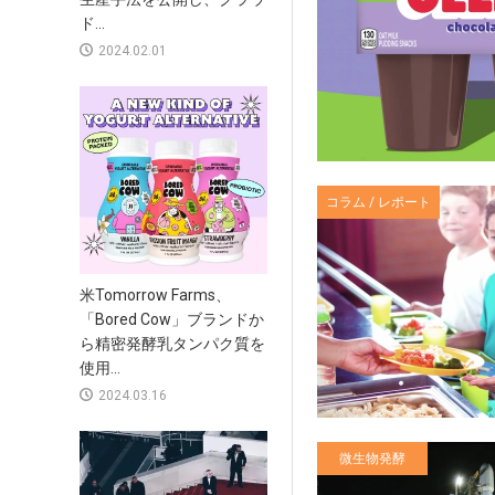
ド...
2024.02.01
コラム / レポート
米Tomorrow Farms、
「Bored Cow」ブランドか
ら精密発酵乳タンパク質を
使用...
2024.03.16
微生物発酵