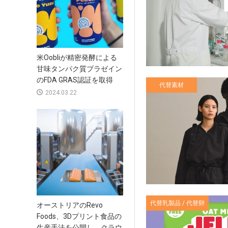
米Oobliが精密発酵による
甘味タンパク質ブラゼイン
のFDA GRAS認証を取得
代替素材
2024.03.22
代替乳製品 / 代替卵
オーストリアのRevo
Foods、3Dプリント食品の
生産手法を公開し、クラウ