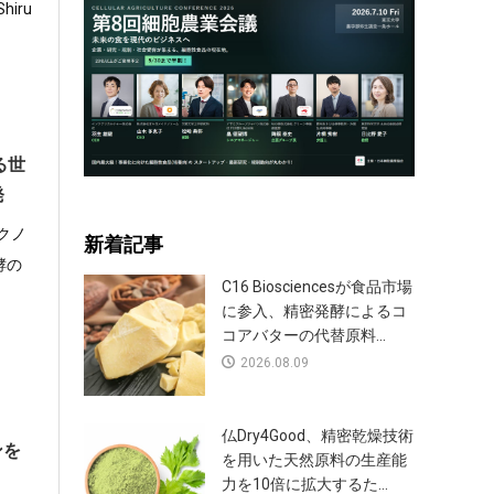
iru
る世
発
クノ
新着記事
酵の
C16 Biosciencesが食品市場
に参入、精密発酵によるコ
コアバターの代替原料...
2026.08.09
仏Dry4Good、精密乾燥技術
ンを
を用いた天然原料の生産能
力を10倍に拡大するた...