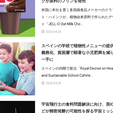
クが原料のプリンを発売
米国に本社を置く多国籍食品メーカーのクラ
ト・ハインツが、植物由来原料で作られたデ
ト「JELL-O Oat Milk Cho...
2025.04.26
スペインの学校で植物性メニューの提
義務化、貧困層で顕著な小児肥満を減
一手に
スペインの内閣で新法「Royal Decree on Heal
and Sustainable School Cafete...
2025.04.25
宇宙飛行士の食料問題解決に向け、英IC
どが精密発酵の可能性を探る宇宙ミッ