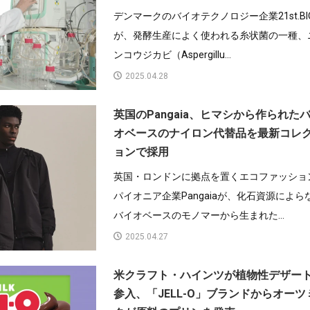
デンマークのバイオテクノロジー企業21st.BI
が、発酵生産によく使われる糸状菌の一種、
ンコウジカビ（Aspergillu...
2025.04.28
英国のPangaia、ヒマシから作られた
オベースのナイロン代替品を最新コレ
ョンで採用
英国・ロンドンに拠点を置くエコファッショ
パイオニア企業Pangaiaが、化石資源によら
バイオベースのモノマーから生まれた...
2025.04.27
米クラフト・ハインツが植物性デザー
参入、「JELL-O」ブランドからオーツ