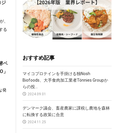
ロジ
が、
する
おすすめ記事
発酵ベ
O」
マイコプロテインを手掛ける独Nosh
Biofoods、大手食肉加工業者Tönnies Groupか
らの投...
能な発
2024.09.01
デンマーク議会、畜産農家に課税し農地を森林
に転換する政策に合意
2024.11.25