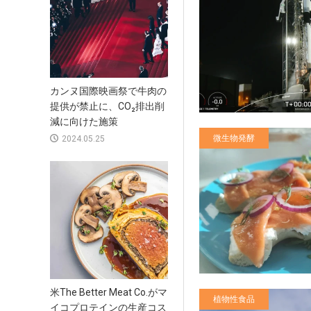
カンヌ国際映画祭で牛肉の
提供が禁止に、CO₂排出削
減に向けた施策
微生物発酵
2024.05.25
米The Better Meat Co.がマ
植物性食品
イコプロテインの生産コス