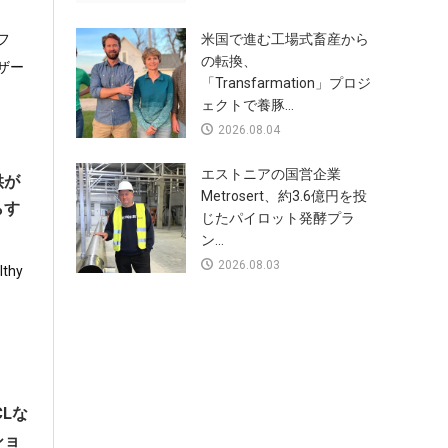
フ
米国で進む工場式畜産から
の転換、
ザー
「Transfarmation」プロジ
ェクトで養豚...
2026.08.04
エストニアの国営企業
供が
Metrosert、約3.6億円を投
らす
じたパイロット発酵プラ
ン...
2026.08.03
thy
Lな
ショ