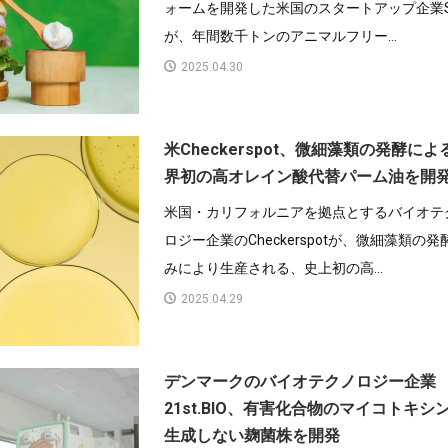
ォームを開発した米国のスタートアップ企業Sh
が、年間数千トンのアニマルフリー...
2025.04.30
米Checkerspot、微細藻類の発酵によ
界初の高オレイン酸代替パーム油を開
米国・カリフォルニアを拠点とするバイオテ
ロジー企業のCheckerspotが、微細藻類の発
みにより生産される、史上初の高...
2025.04.29
デンマークのバイオテクノロジー企業
21st.BIO、有害化合物のマイコトキシ
生成しない麹菌株を開発