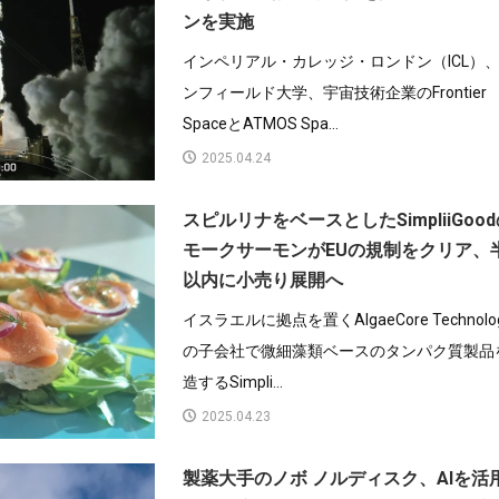
ンを実施
インペリアル・カレッジ・ロンドン（ICL）
ンフィールド大学、宇宙技術企業のFrontier
SpaceとATMOS Spa...
2025.04.24
スピルリナをベースとしたSimpliiGoo
モークサーモンがEUの規制をクリア、
以内に小売り展開へ
イスラエルに拠点を置くAlgaeCore Technolog
の子会社で微細藻類ベースのタンパク質製品
造するSimpli...
2025.04.23
製薬大手のノボ ノルディスク、AIを活