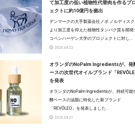
て加工度の低い植物性代替肉を作るプ
ェクトに約10億円を拠出
デンマークの大手製薬会社ノボ ノルディスク
より加工度を抑えた植物性タンパク質を開発
コペンハーゲン大学のプロジェクトに対し...
2025.04.22
オランダのNoPalm Ingredientsが、
ースの次世代オイルブランド「REVÓLE
を発表
オランダのNoPalm Ingredientsが、持続可
酵ベースの油脂に特化した新ブランド
「REVÓLEO」を発表しました...
2025.04.21