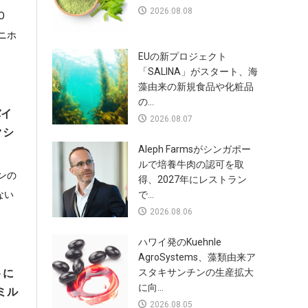
2026.08.08
O
ニホ
EUの新プロジェクト
「SALINA」がスタート、海
藻由来の新規食品や化粧品
の...
バイ
2026.08.07
クシ
Aleph Farmsがシンガポー
ルで培養牛肉の認可を取
ンの
得、2027年にレストラン
ない
で...
2026.08.06
ハワイ発のKuehnle
AgroSystems、藻類由来ア
トに
スタキサンチンの生産拡大
に向...
ミル
2026.08.05