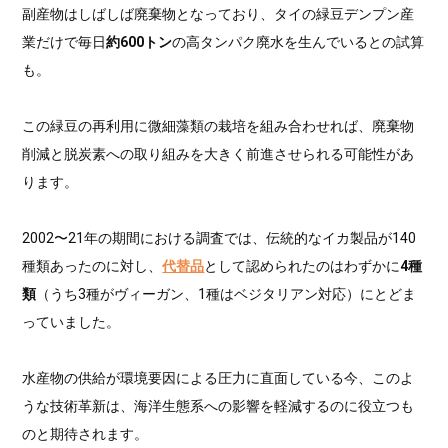
副産物はしばしば廃棄物となっており、タイの緑豆デンプン産
業だけで毎日
約600トン
の高タンパク廃水を生んでいるとの試算
も。
この緑豆の再利用に微細藻類の栽培を組み合わせれば、廃棄物
削減と脱炭素への取り組みを大きく前進させられる可能性があ
ります。
2002〜21年の期間における調査では、伝統的なイカ製品が140
種類あったのに対し、
代替品
として認められたのはわずかに
4種
類
（うち3種がヴィーガン、1種はベジタリアン対応）にとどま
っていました。
水産物の供給が環境要因による圧力に直面している今、このよ
うな技術革新は、海洋生態系への影響を軽減するのに役立つも
のと期待されます。