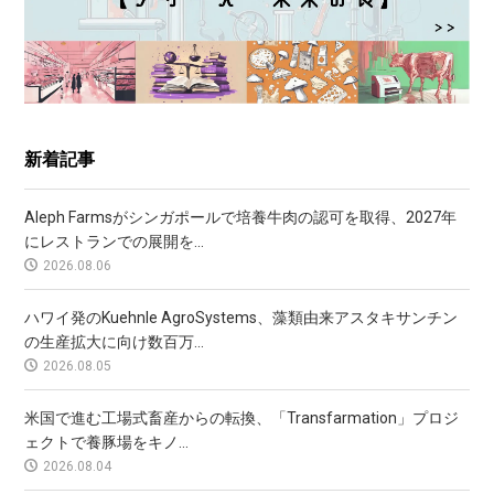
新着記事
Aleph Farmsがシンガポールで培養牛肉の認可を取得、2027年
にレストランでの展開を...
2026.08.06
ハワイ発のKuehnle AgroSystems、藻類由来アスタキサンチン
の生産拡大に向け数百万...
2026.08.05
米国で進む工場式畜産からの転換、「Transfarmation」プロジ
ェクトで養豚場をキノ...
2026.08.04