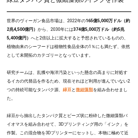
世界のヴィーガン食品市場は、2022年の
165億5,000万ドル（約
2兆4,500億円）
から、2030年には
374億5,000万ドル（約5兆
5,400億円）
へと2倍以上に拡大すると予想されているものの、
植物由来のシーフードは植物性食品全体の1％にも満たず、依然
として未開拓のカテゴリーとなっています。
研究チームは、乱獲や海洋汚染といった懸念の高まりに対処す
るイカの代替品を作るため、現在それほど利用が進んでいない2
つの持続可能なタンパク源、
緑豆
と
微細藻類
を組み合わせまし
た。
緑豆から抽出したタンパク質とビーズ状に粉砕した微細藻類バ
イオマスを組み合わせて、3Dプリンティング用の「インク」を
作製。この混合物を3Dプリンターにセットし、本物に極めて近