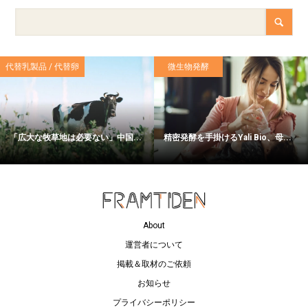
代替乳製品 / 代替卵
微生物発酵
「広大な牧草地は必要ない」中国...
精密発酵を手掛けるYali Bio、母...
About
運営者について
掲載＆取材のご依頼
お知らせ
プライバシーポリシー