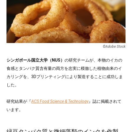
©︎Adobe Stock
シンガポール国立大学（NUS）
の研究チームが、本物のイカの
食感とタンパク質含有量の両方を忠実に模倣した植物由来のイ
カリングを、3Dプリンティングにより製造することに成功しま
した。
研究結果が『
ACS Food Science & Technology
』誌に掲載されて
います。
緑豆タンパク質と微細藻類のインクを作製