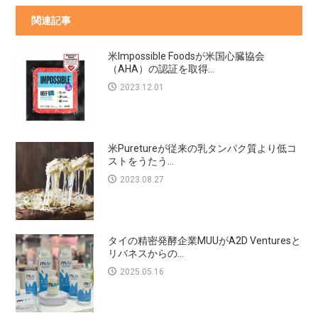
関連記事
米Impossible Foodsが米国心臓協会
（AHA）の認証を取得...
2023.12.01
米Puretureが従来の乳タンパク質より低コ
ストをうたう...
2023.08.27
タイの精密発酵企業MUUがA2D Venturesと
リバネスからの...
2025.05.16