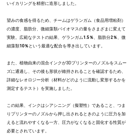
いイカリングを精密に造形しました。
望みの食感を得るため、チームはゲランガム（食品用増粘剤）
の濃度、脂肪分、微細藻類バイオマスの量をさまざまに変えて
実験。広範なテストの結果、ゲランガム
1.5％
、脂肪分
2％
、微
細藻類
10％
という最適な配合を導き出しています。
また、植物由来の混合インクが3Dプリンターのノズルをスムー
ズに通過し、その後も形状が維持されることを確認するため、
詳細なレオロジー分析（材料がどのように流動し変形するかを
測定するテスト）を実施しました。
この結果、インクはシアシニング（擬塑性）であること、つま
りプリンターのノズルから押し出されるときのように圧力を加
えると流れやすくなる一方、圧力がなくなると固化する性質が
必要とされています。