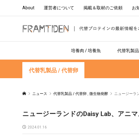
About
運営者について
掲載＆取材のご依頼
お
培養肉 / 培養魚
代替乳製品 
代替乳製品 / 代替卵
ニュース
代替乳製品 / 代替卵
,
微生物発酵
ニュージーラン
ニュージーランドのDaisy Lab、
2024.01.16