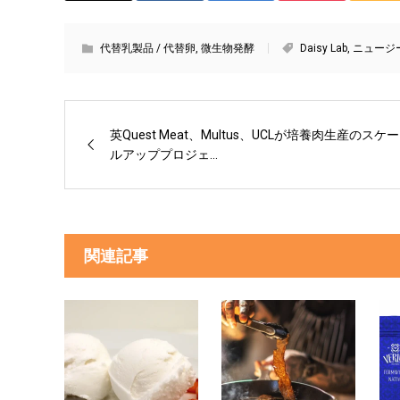
代替乳製品 / 代替卵
,
微生物発酵
Daisy Lab
,
ニュージ
英Quest Meat、Multus、UCLが培養肉生産のスケー
ルアッププロジェ...
関連記事