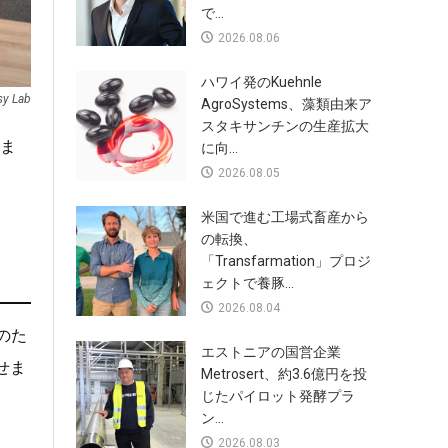
で...
2026.08.06
ハワイ発のKuehnle
sy Lab
AgroSystems、藻類由来ア
スタキサンチンの生産拡大
しま
に向...
2026.08.05
米国で進む工場式畜産から
の転換、
「Transfarmation」プロジ
ェクトで養豚...
2026.08.04
のた
エストニアの国営企業
せま
Metrosert、約3.6億円を投
じたパイロット発酵プラ
ン...
2026.08.03