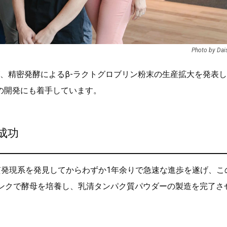
Photo by Dai
、精密発酵によるβ-ラクトグロブリン粉末の生産拡大を発表
の開発にも着手しています。
成功
ンパク質発現系を発見してからわずか1年余りで急速な進歩を遂げ、こ
ンクで酵母を培養し、乳清タンパク質パウダーの製造を完了さ