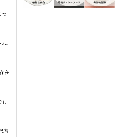
なっ
化に
な存在
でも
代替