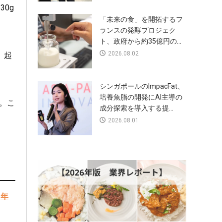
30g
「未来の食」を開拓するフ
ランスの発酵プロジェク
ト、政府から約35億円の...
2026.08.02
、起
シンガポールのImpacFat、
培養魚脂の開発にAI主導の
。こ
成分探索を導入する提...
2026.08.01
、
年