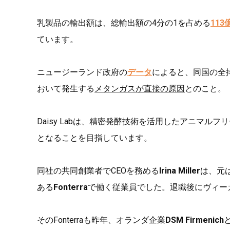
乳製品の輸出額は、総輸出額の4分の1を占める
113
ています。
ニュージーランド政府の
データ
によると、同国の全
おいて発生する
メタンガスが直接の原因
とのこと。
Daisy Labは、精密発酵技術を活用したアニマ
となることを目指しています。
同社の共同創業者でCEOを務める
Irina Miller
は、元
ある
Fonterra
で働く従業員でした。退職後にヴィーガン
そのFonterraも昨年、オランダ企業
DSM Firmenich