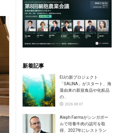
新着記事
EUの新プロジェクト
「SALINA」がスタート、海
藻由来の新規食品や化粧品
の...
2026.08.07
Aleph Farmsがシンガポー
ルで培養牛肉の認可を取
得、2027年にレストラン