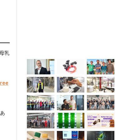
母乳
Tree
があ