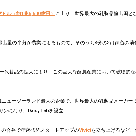
億ドル（約1兆6,600億円）
に上り、世界最大の乳製品輸出国と
排出量の半分が農業によるもので、そのうち4分の3は家畜の消
ルフリー代替品の拡大により、この巨大な酪農産業において破壊的
はニュージーランド最大の企業で、世界最大の乳製品メーカー
になり、Daisy Labを設立。
との合弁で精密発酵スタートアップの
Vivici
を立ち上げるなど、