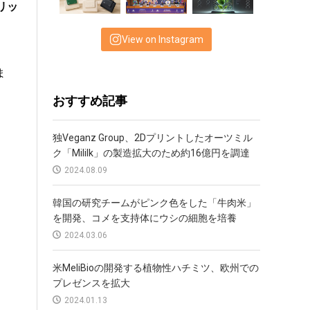
リッ
View on Instagram
ま
おすすめ記事
独Veganz Group、2Dプリントしたオーツミル
ク「Mililk」の製造拡大のため約16億円を調達
2024.08.09
韓国の研究チームがピンク色をした「牛肉米」
を開発、コメを支持体にウシの細胞を培養
2024.03.06
米MeliBioの開発する植物性ハチミツ、欧州での
プレゼンスを拡大
2024.01.13