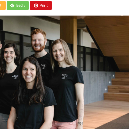
S
feedly
Pin it