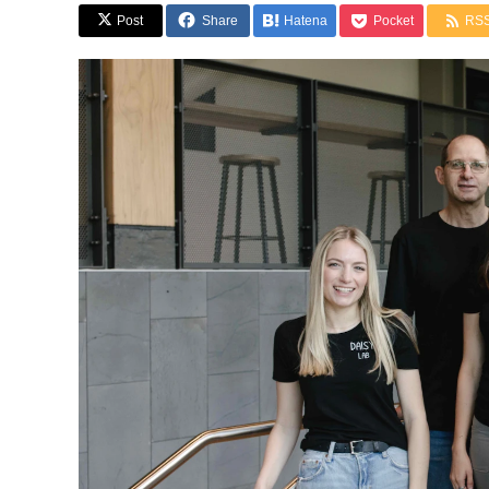
Post
Share
Hatena
Pocket
RS