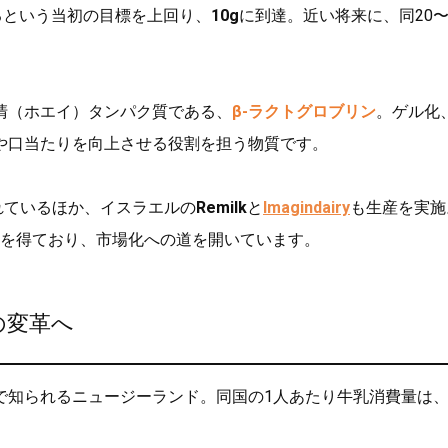
るという当初の目標を上回り、
10g
に到達。近い将来に、同20〜
清（ホエイ）タンパク質である、
β-ラクトグロブリン
。ゲル化
や口当たりを向上させる役割を担う物質です。
れているほか、イスラエルの
Remilk
と
Imagindairy
も生産を実施
を得ており、市場化への道を開いています。
の変革へ
で知られるニュージーランド。同国の1人あたり牛乳消費量は