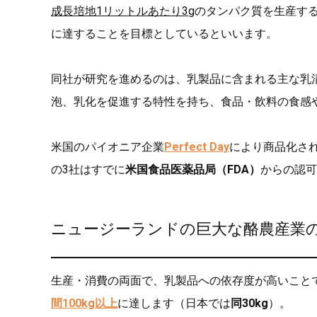
成長培地1リットルあたり3g
のタンパク質を生産す
に達することを目標としているといいます。
同社が研究を進めるのは、乳製品に含まれる主な乳
泡、乳化を促進する特性を持ち、食品・飲料の食感
米国のパイオニア企業
Perfect Day
により商品化さ
の3社はすでに
米国食品医薬品局（FDA）
からの認可
ニュージーランドの巨大な酪農産業
生産・消費の両面で、乳製品への依存度が高いこと
間100kg以上
に達します（日本では
同30kg
）。