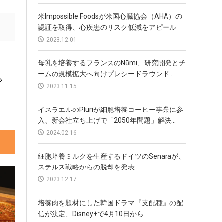
米Impossible Foodsが米国心臓協会（AHA）の
認証を取得、心疾患のリスク低減をアピール
2023.12.01
母乳を培養するフランスのNūmi、研究開発とチ
ームの規模拡大へ向けプレシードラウンド...
2023.11.15
イスラエルのPluriが細胞培養コーヒー事業に参
入、新会社立ち上げで「2050年問題」解決...
2024.02.16
細胞培養ミルクを生産するドイツのSenaraが、
ステルス戦略からの脱却を発表
2023.12.17
培養肉を題材にした韓国ドラマ『支配種』の配
信が決定、Disney+で4月10日から