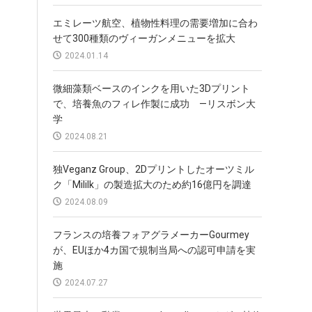
エミレーツ航空、植物性料理の需要増加に合わ
せて300種類のヴィーガンメニューを拡大
2024.01.14
微細藻類ベースのインクを用いた3Dプリント
で、培養魚のフィレ作製に成功 —リスボン大
学
2024.08.21
独Veganz Group、2Dプリントしたオーツミル
ク「Mililk」の製造拡大のため約16億円を調達
2024.08.09
フランスの培養フォアグラメーカーGourmey
が、EUほか4カ国で規制当局への認可申請を実
施
2024.07.27