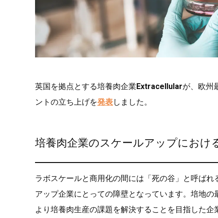
英国を拠点とする培養肉企業
Extracellular
が、欧州
ントの立ち上げを
発表
しました。
培養肉企業のスケールアップにおけ
ラボスケールと商用化の間には「死の谷」と呼ばれ
アップ企業にとっての障壁となっています。培地の最適化や
より培養肉生産の課題を解決することを目指した企