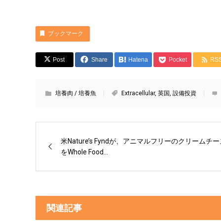
ブックマーク
Post
Share
Hatena
Pocket
RS
培養肉 / 培養魚
Extracellular
,
英国
,
設備投資
米Nature’s Fyndが、アニマルフリーのクリームチ
をWhole Food...
関連記事