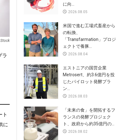
に向...
2026.08.05
米国で進む工場式畜産から
の転換、
「Transfarmation」プロジ
 Stock
ェクトで養豚...
2026.08.04
プラ
エストニアの国営企業
Metrosert、約3.6億円を投
じたパイロット発酵プラ
ン...
2026.08.03
「未来の食」を開拓するフ
ート
ランスの発酵プロジェク
ト、政府から約35億円の...
供に
2026.08.02