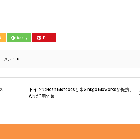
S
feedly
Pin it
コメント:
0
ーズ
ドイツのNosh Biofoodsと米Ginkgo Bioworksが提携、
AIの活用で菌...