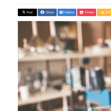
Post
Share
Hatena
Pocket
RS