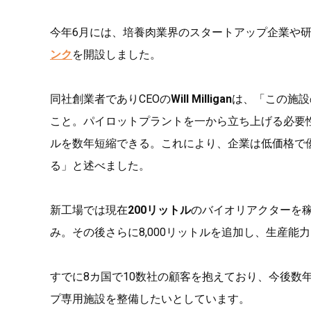
今年6月には、培養肉業界のスタートアップ企業や
ンク
を開設しました。
同社創業者でありCEOの
Will Milligan
は、「この施設
こと。パイロットプラントを一から立ち上げる必要
ルを数年短縮できる。これにより、企業は低価格で
る」と述べました。
新工場では現在
200リットル
のバイオリアクターを
み。その後さらに8,000リットルを追加し、生産能力
すでに8カ国で10数社の顧客を抱えており、今後数
プ専用施設を整備したいとしています。