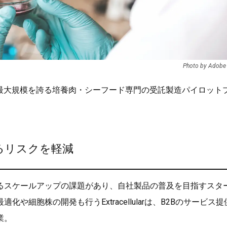
Photo by Adobe
最大規模を誇る培養肉・シーフード専門の受託製造パイロット
るリスクを軽減
るスケールアップの課題があり、自社製品の普及を目指すスタ
細胞株の開発も行うExtracellularは、B2Bのサービス提
業。