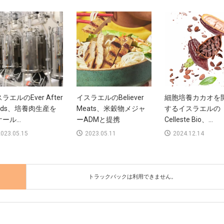
ラエルのEver After
イスラエルのBeliever
細胞培養カカオを
ods、培養肉生産を
Meats、米穀物メジャ
するイスラエルの
ール...
ーADMと提携
Celleste Bio、...
023.05.15
2023.05.11
2024.12.14
トラックバックは利用できません。