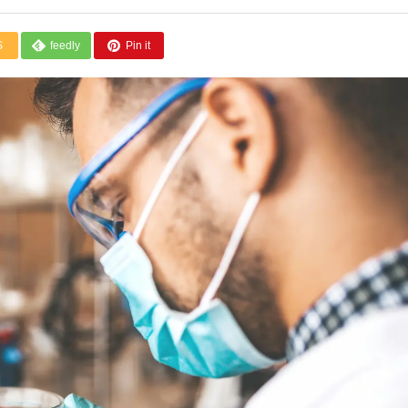
S
feedly
Pin it