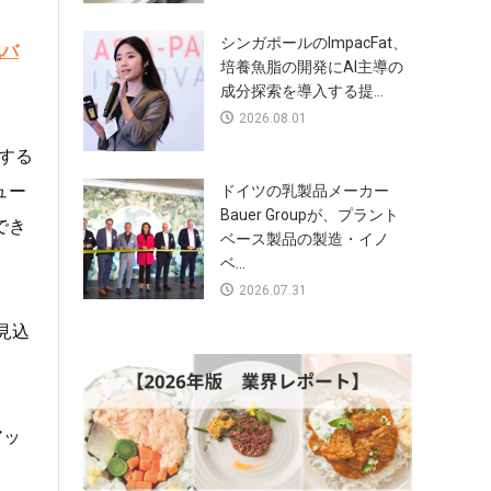
シンガポールのImpacFat、
胞バ
培養魚脂の開発にAI主導の
成分探索を導入する提...
2026.08.01
する
ュー
ドイツの乳製品メーカー
Bauer Groupが、プラント
でき
ベース製品の製造・イノ
ベ...
2026.07.31
見込
アッ