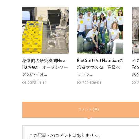
培養肉の研究機関New
BioCraft Pet Nutritionの
イス
Harvest、オープンソー
培養マウス肉、高級ペ
Fo
スのバイオ...
ットフ...
スケ
2023.11.11
2024.06.01
2
コメント ( 0 )
この記事へのコメントはありません。