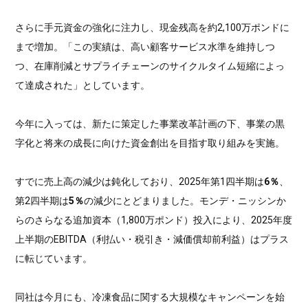
さらに手元資金の強化に注力し、現金残高を約2,100万ポンドに
まで増加。「この実績は、高い顧客サービス水準を維持しつ
つ、在庫削減とサプライチェーンのサイクルタイム短縮によっ
て達成された」としています。
今年に入っては、新たに策定した事業改革計画の下、事業の黒
字化と将来の成長に向けた資金創出を目指す取り組みを実施。
すでに売上高の減少は鈍化しており、2025年第1四半期は
6％
、
第2四半期は
5％
の減少にとどまりました。モンデ・ニッシンか
らのさらなる追加資本（1,800万ポンド）投入により、2025年度
上半期のEBITDA（利払い・税引き・減価償却前利益）はプラス
に転じています。
同社は今月にも、冷凍食品に関する大規模なキャンペーンを始