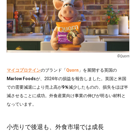
©Quorn
マイコプロテイン
のブランド「
Quorn
」を展開する英国の
Marlow Foods
が、2024年の損益を報告しました。英国と米国
での需要減退により売上高が
9％
減少したものの、損失をほぼ半
減させることに成功。外食産業向け事業の伸びが明るい材料と
なっています。
小売りで後退も、外食市場では成長