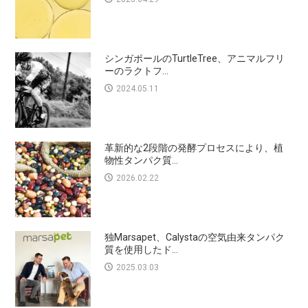
シンガポールのTurtleTree、アニマルフリ
ーのラクトフ...
2024.05.11
革新的な2段階の発酵プロセスにより、植
物性タンパク質...
2026.02.22
独Marsapet、Calystaの空気由来タンパク
質を使用したド...
2025.03.03