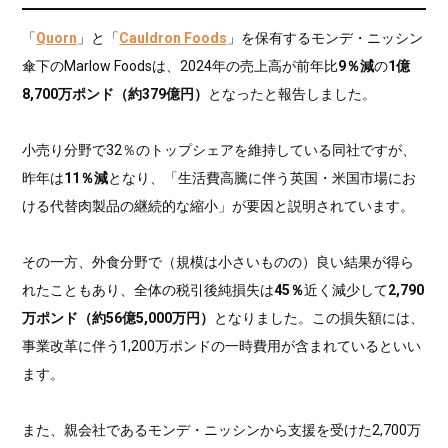
「
Quorn
」と「
Cauldron Foods
」を保有するモンデ・ニッシン
傘下のMarlow Foodsは、2024年の売上高が前年比
9％減
の
1億
8,700万ポンド（約379億円）
となったと報告しました。
小売り分野で32％のトップシェアを維持している同社ですが、
昨年は
11％減
となり、「生活費高騰に伴う英国・米国市場にお
ける代替肉製品の継続的な縮小」が要因と説明されています。
その一方、外食分野で（規模は小さいものの）良い結果が得ら
れたこともあり、全体の税引後純損失は
45％
近く減少して
2,790
万ポンド（約56億5,000万円）
となりました。この損失額には、
事業改革に伴う1,200万ポンドの一時費用が含まれているといい
ます。
また、親会社であるモンデ・ニッシンから支援を受けた2,700万