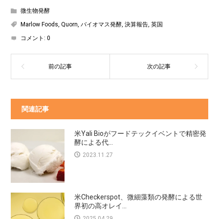
微生物発酵
Marlow Foods
,
Quorn
,
バイオマス発酵
,
決算報告
,
英国
コメント:
0
関連記事
米Yali Bioがフードテックイベントで精密発
酵による代...
2023.11.27
米Checkerspot、微細藻類の発酵による世
界初の高オレイ...
2025.04.29