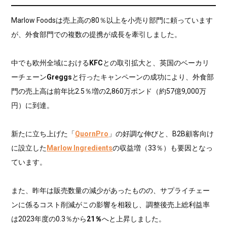
Marlow Foodsは売上高の80％以上を小売り部門に頼っています
が、外食部門での複数の提携が成長を牽引しました。
中でも欧州全域における
KFC
との取引拡大と、英国のベーカリ
ーチェーン
Greggs
と行ったキャンペーンの成功により、外食部
門の売上高は前年比2.5％増の2,860万ポンド（約57億9,000万
円）に到達。
新たに立ち上げた「
QuornPro
」の好調な伸びと、B2B顧客向け
に設立した
Marlow Ingredients
の収益増（33％）も要因となっ
ています。
また、昨年は販売数量の減少があったものの、サプライチェー
ンに係るコスト削減がこの影響を相殺し、調整後売上総利益率
は2023年度の0.3％から
21％
へと上昇しました。