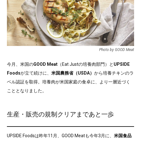
Photo by GOOD Meat
今月、米国の
GOOD Meat
（Eat Justの培養肉部門）と
UPSIDE
Foods
が立て続けに、
米国農務省（USDA）
から培養チキンのラ
ベル認証を取得。培養肉が米国家庭の食卓に、より一層近づく
こととなりました。
生産・販売の規制クリアまであと一歩
UPSIDE Foodsは昨年11月、GOOD Meatも今年3月に、
米国食品