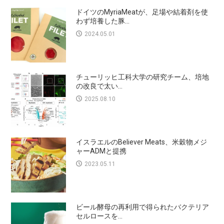
ドイツのMyriaMeatが、足場や結着剤を使
わず培養した豚...
2024.05.01
チューリッヒ工科大学の研究チーム、培地
の改良で太い...
2025.08.10
イスラエルのBeliever Meats、米穀物メジ
ャーADMと提携
2023.05.11
ビール酵母の再利用で得られたバクテリア
セルロースを...