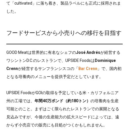
て「cultivated」に落ち着き、製品ラベルにも正式に採用されま
した。
フードサービスから小売りへの移行を目指す
GOOD Meatは世界的に有名なシェフの
José Andrés
が経営する
ワシントンD.C.のレストランで、UPSIDE Foodsは
Dominique
Crenn
が経営するサンフランシスコの「
Bar Crenn
」で、国内初
となる培養肉のメニューを提供予定だとしています。
UPSIDE FoodsがGOIの取得を予定している米・カリフォルニア
州の工場では、
年間40万ポンド（約180トン）
の培養肉を生産
可能とのこと。まずはごく限られたレストランでの展開となる
見込みですが、今後の生産能力の拡大スピードによっては、遠
からず小売店での販売にも目処がつくかもしれません。