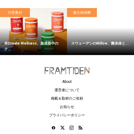
代替素材
微生物発酵
米Create Wellness、急成長中の
スウェーデンのMillow、菌糸体と...
ク...
About
運営者について
掲載＆取材のご依頼
お知らせ
プライバシーポリシー