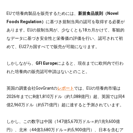
EUで培養肉製品を販売するためには、
新規食品規則（Novel
Foods Regulation）
に基づき規制当局の認可を取得する必要が
あります。EUの規制当局が、少なくとも18カ月かけて、客観的
なデータに基づき安全性と栄養価の評価を行い、認可されて初
めて、EU27カ国すべてで販売が可能になります。
しかしながら、
GFI Europe
によると、現在までに欧州内で行わ
れた培養肉の販売認可申請はないとのこと。
英国の調査会社GovGrantの
レポート
では、EUの培養肉市場は
2026年までに8億1,810万ドル（約1,088億円）超、英国では同4
億2,960万ドル（約571億円）超に達すると予測されています。
しかし、この数字は中国（147億5,670万ドル＝約1兆9,600億
円）、北米（44億3,680万ドル＝約5,900億円）、日本を含むア