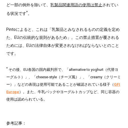
ど一部の例外を除いて、
乳製品関連用語の使用は禁止
されてい
*
る状況です
。
Pintoによると、これは「乳製品とみなされるものの定義を定め
た、EUの伝統的な規則があるため」。この禁止措置が覆される
ためには、EUの法律自体が変更されなければならないとのこと
です。
*
その後、EU各国の国内裁判所で、「alternative to yoghurt（代替ヨ
ーグルト）」、「cheese-style（チーズ風）」、「creamy（クリーミ
ー）」などの表現は使用可能であることが確認されている様子（
GFI
Europe
）。また、牛乳パックやヨーグルトカップなど、同じ容器の
使用は認められている。
参考記事：