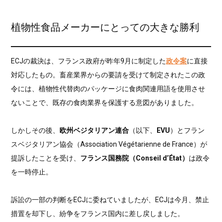
植物性食品メーカーにとっての大きな勝利
ECJの裁決は、フランス政府が昨年9月に制定した
政令案
に直接
対応したもの。畜産業界からの要請を受けて制定されたこの政
令には、植物性代替肉のパッケージに食肉関連用語を使用させ
ないことで、既存の食肉業界を保護する意図がありました。
しかしその後、
欧州ベジタリアン連合
（以下、
EVU
）とフラン
スベジタリアン協会（Association Végétarienne de France）が
提訴したことを受け、
フランス国務院（Conseil d’État）
は政令
を一時停止。
訴訟の一部の判断をECJに委ねていましたが、ECJは今月、禁止
措置を却下し、紛争をフランス国内に差し戻しました。