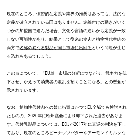
現在のところ、慣習的な定義や業界の推奨はあっても、法的な
定義が確立されている国はありません。定義付けの動きがいく
つかの加盟国で進んだ場合、文化や言語の違いから定義が一致
しない可能性があり、結果として従来の食肉と植物性代替肉の
両方で
名称の異なる製品が同じ市場に出回る
という問題が生じ
る恐れもあるでしょう。
この点について、「EU単一市場の分断につながり、競争力を低
下させ、かえって消費者の混乱を招くことになる」との懸念が
示されています。
なお、植物性代替肉への禁止措置はかつてEU全域でも検討され
たものの、2020年に欧州議会により却下された過去がありま
す。代替乳製品については、ECJが2017年に真逆の判決を下し
ており、現在のところピーナッツバターやアーモンドミルクな