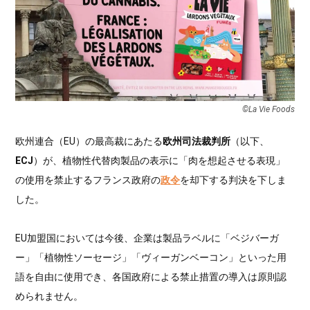
©︎La Vie Foods
欧州連合（EU）の最高裁にあたる
欧州司法裁判所
（以下、
ECJ
）が、植物性代替肉製品の表示に「肉を想起させる表現」
の使用を禁止するフランス政府の
政令
を却下する判決を下しま
した。
EU加盟国においては今後、企業は製品ラベルに「ベジバーガ
ー」「植物性ソーセージ」「ヴィーガンベーコン」といった用
語を自由に使用でき、各国政府による禁止措置の導入は原則認
められません。