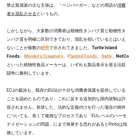
禁止賛成派の主な主張は、「ベジバーガー」などの用語が
消費
者を混乱させる
というもの。
しかしながら、大多数の消費者は植物性タンパク質と動物性タ
ンパク質を明確に区別できており、混乱を招いているとはいえ
ないことが複数の
研究
で示されてきました。
Turtle Island
Foods
、
Miyoko’s Creamery
、
Planted Foods
、
Oatly
、
NotCo
といった植物性食品メーカーは、いずれも製品表示を巡る法廷
闘争に勝利しています。
ECJの裁決も、既存のEU法が十分な消費者保護を提供している
ことを認めたものであり、これに反する追加的な国内規制は許
容されません。前述した、法的な定義付けを行った場合の例外
についても、長くて複雑なプロセスであり「EUレベルのハーモ
ナイゼーションの問題」にまで発展する恐れがあるとPintoは指
摘しています。