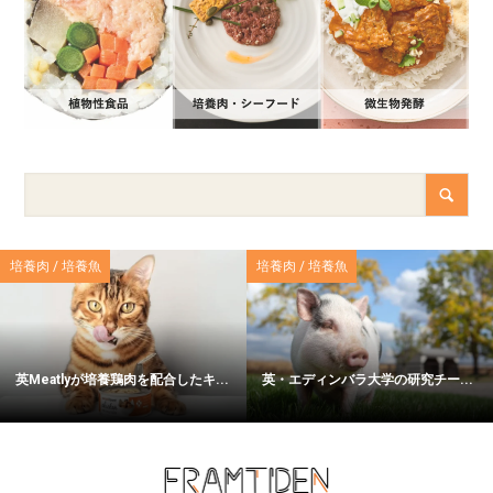
培養肉 / 培養魚
培養肉 / 培養魚
英Meatlyが培養鶏肉を配合したキ...
英・エディンバラ大学の研究チー...