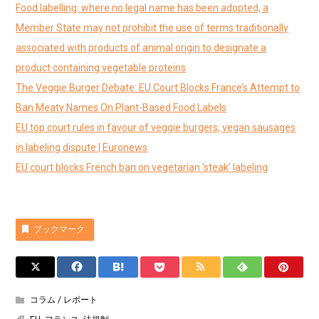
Food labelling: where no legal name has been adopted, a
Member State may not prohibit the use of terms traditionally
associated with products of animal origin to designate a
product containing vegetable proteins
The Veggie Burger Debate: EU Court Blocks France’s Attempt to
Ban Meaty Names On Plant-Based Food Labels
EU top court rules in favour of veggie burgers, vegan sausages
in labeling dispute | Euronews
EU court blocks French ban on vegetarian ‘steak’ labeling
ブックマーク
コラム / レポート