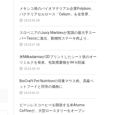
メキシコ発のバイオマテリアル企業Polybion、
バクテリアセルロース「Celium」を全世界...
2024.05.08
スロベニアのJuicy Marblesが英国の最大手スー
パーTescoに進出、動物性ステーキ肉より...
2024.01.08
米Milkadamiaが2Dプリントしたシート状のオー
ツミルクを発表、包装廃棄物を94％削減
2024.08.29
BioCraft Pet Nutritionの培養マウス肉、高級ペ
ットフードと同等の価格に
2024.06.01
ビーンレスコーヒーを開発する米Atomo
Coffeeが、大型ロースタリーをオープン