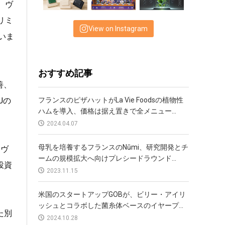
。ヴ
リミ
View on Instagram
いま
おすすめ記事
善、
フランスのピザハットがLa Vie Foodsの植物性
Uの
ハムを導入、価格は据え置きで全メニュー...
2024.04.07
母乳を培養するフランスのNūmi、研究開発とチ
てヴ
ームの規模拡大へ向けプレシードラウンド...
投資
2023.11.15
米国のスタートアップGOBが、ビリー・アイリ
ッシュとコラボした菌糸体ベースのイヤープ...
た別
2024.10.28