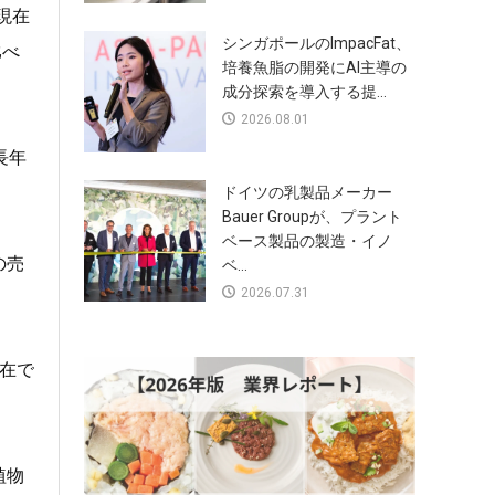
現在
シンガポールのImpacFat、
比べ
培養魚脂の開発にAI主導の
成分探索を導入する提...
2026.08.01
長年
ドイツの乳製品メーカー
Bauer Groupが、プラント
ベース製品の製造・イノ
の売
ベ...
2026.07.31
現在で
植物