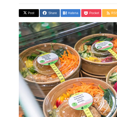
Post
Share
Hatena
Pocket
RS