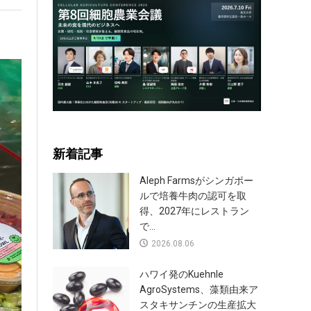
新着記事
Aleph Farmsがシンガポー
ルで培養牛肉の認可を取
得、2027年にレストラン
で...
2026.08.06
ハワイ発のKuehnle
AgroSystems、藻類由来ア
スタキサンチンの生産拡大