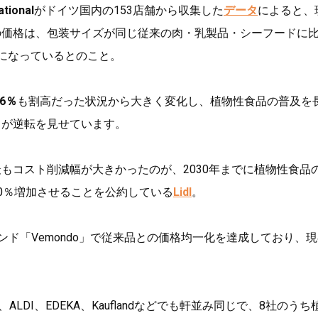
ational
がドイツ国内の153店舗から収集した
データ
によると、
の価格は、包装サイズが同じ従来の肉・乳製品・シーフードに
になっているとのこと。
16％
も割高だった状況から大きく変化し、植物性食品の普及を
向が逆転を見せています。
もコスト削減幅が大きかったのが、2030年までに植物性食品
0％増加させることを公約している
Lidl
。
ンド「Vemondo」で従来品との価格均一化を達成しており、
、ALDI、EDEKA、Kauflandなどでも軒並み同じで、8社のうち