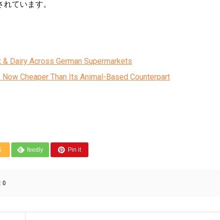
されています。
t & Dairy Across German Supermarkets
s Now Cheaper Than Its Animal-Based Counterpart
S
feedly
Pin it
:
0