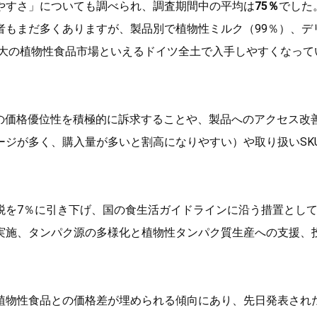
やすさ」についても調べられ、調査期間中の平均は
75％
でした
者もまだ多くありますが、製品別で植物性ミルク（99％）、デ
最大の植物性食品市場といえるドイツ全土で入手しやすくなって
、植物性食品の価格優位性を積極的に訴求することや、製品へのアクセス改
ジが多く、購入量が多いと割高になりやすい）や取り扱いSK
。
税を7％に引き下げ、国の食生活ガイドラインに沿う措置とし
実施、タンパク源の多様化と植物性タンパク質生産への支援、
植物性食品との価格差が埋められる傾向にあり、先日発表され