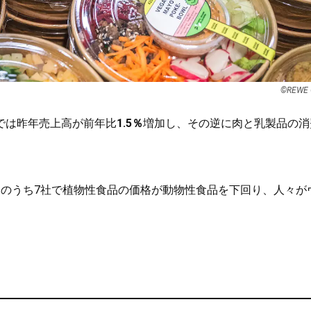
©REWE 
では昨年売上高が前年比
1.5％
増加し、その逆に肉と乳製品の消
トのうち7社で植物性食品の価格が動物性食品を下回り、人々が