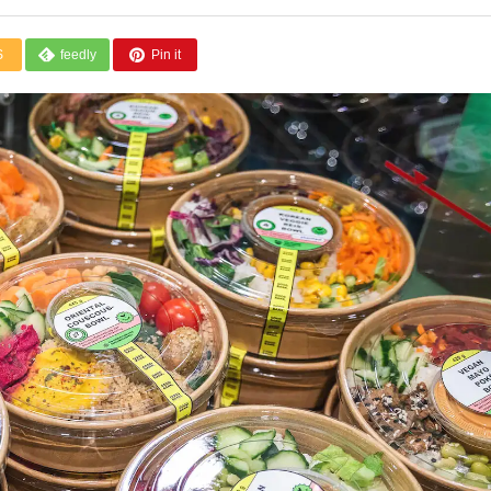
S
feedly
Pin it