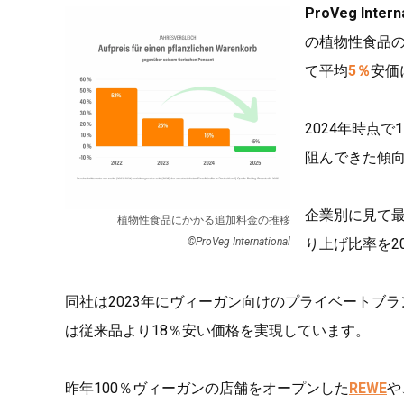
ProVeg Intern
の植物性食品
て平均
5％
安価
2024年時点で
阻んできた傾
企業別に見て最
植物性食品にかかる追加料金の推移
©ProVeg International
り上げ比率を2
同社は2023年にヴィーガン向けのプライベートブラ
は従来品より18％安い価格を実現しています。
昨年100％ヴィーガンの店舗をオープンした
REWE
や