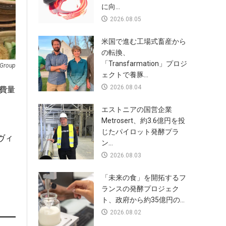
に向...
2026.08.05
米国で進む工場式畜産から
の転換、
「Transfarmation」プロジ
Group
ェクトで養豚...
2026.08.04
費量
エストニアの国営企業
Metrosert、約3.6億円を投
じたパイロット発酵プラ
ヴィ
ン...
2026.08.03
「未来の食」を開拓するフ
ランスの発酵プロジェク
ト、政府から約35億円の...
2026.08.02