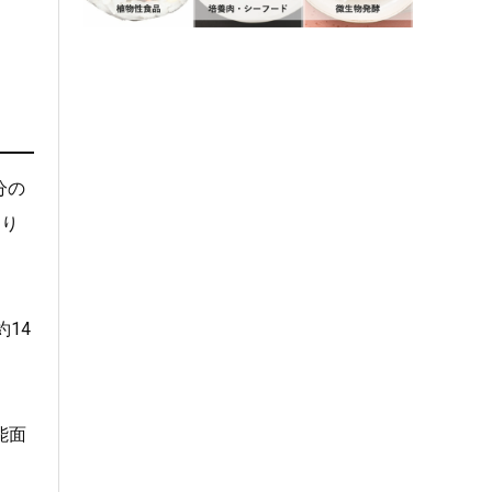
分の
より
14
能面