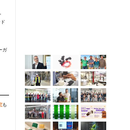
。
ンド
ーガ
究
も