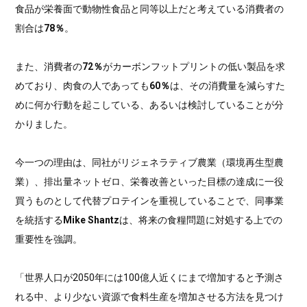
食品が栄養面で動物性食品と同等以上だと考えている消費者の
割合は
78％
。
また、消費者の
72％
がカーボンフットプリントの低い製品を求
めており、肉食の人であっても
60％
は、その消費量を減らすた
めに何か行動を起こしている、あるいは検討していることが分
かりました。
今一つの理由は、同社がリジェネラティブ農業（環境再生型農
業）、排出量ネットゼロ、栄養改善といった目標の達成に一役
買うものとして代替プロテインを重視していることで、同事業
を統括する
Mike Shantz
は、将来の食糧問題に対処する上での
重要性を強調。
「世界人口が2050年には100億人近くにまで増加すると予測さ
れる中、より少ない資源で食料生産を増加させる方法を見つけ