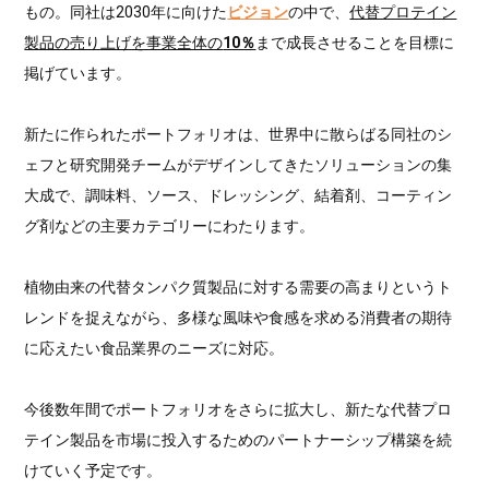
もの。同社は2030年に向けた
ビジョン
の中で、
代替プロテイン
製品の売り上げを事業全体の
10％
まで成長させることを目標に
掲げています。
新たに作られたポートフォリオは、世界中に散らばる同社のシ
ェフと研究開発チームがデザインしてきたソリューションの集
大成で、調味料、ソース、ドレッシング、結着剤、コーティン
グ剤などの主要カテゴリーにわたります。
植物由来の代替タンパク質製品に対する需要の高まりというト
レンドを捉えながら、多様な風味や食感を求める消費者の期待
に応えたい食品業界のニーズに対応。
今後数年間でポートフォリオをさらに拡大し、新たな代替プロ
テイン製品を市場に投入するためのパートナーシップ構築を続
けていく予定です。