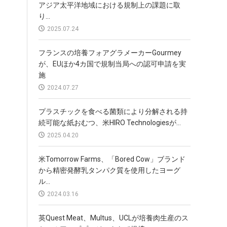
アジア太平洋地域における規制上の課題に取
り...
2025.07.24
フランスの培養フォアグラメーカーGourmey
が、EUほか4カ国で規制当局への認可申請を実
施
2024.07.27
プラスチックを食べる菌類により分解される持
続可能な紙おむつ、米HIRO Technologiesが...
2025.04.20
米Tomorrow Farms、「Bored Cow」ブランド
から精密発酵乳タンパク質を使用したヨーグ
ル...
2024.03.16
英Quest Meat、Multus、UCLが培養肉生産のス