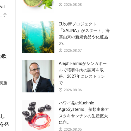
2026.08.08
at
ロテ
EUの新プロジェクト
「SALINA」がスタート、海
藻由来の新規食品や化粧品
の...
n
2026.08.07
の欧
Aleph Farmsがシンガポー
ルで培養牛肉の認可を取
得、2027年にレストラン
を実施
で...
2026.08.06
ハワイ発のKuehnle
AgroSystems、藻類由来ア
施し
スタキサンチンの生産拡大
に向...
ンを発
2026.08.05