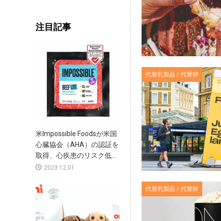
注目記事
代替乳製品 / 代替卵
米Impossible Foodsが米国
心臓協会（AHA）の認証を
取得、心疾患のリスク低...
2023.12.01
代替乳製品 / 代替卵