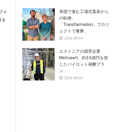
フォ
米国で進む工場式畜産から
の転換、
豆を
「Transfarmation」プロジ
ェクトで養豚...
2026.08.04
エストニアの国営企業
Metrosert、約3.6億円を投
じたパイロット発酵プラ
ン...
2026.08.03