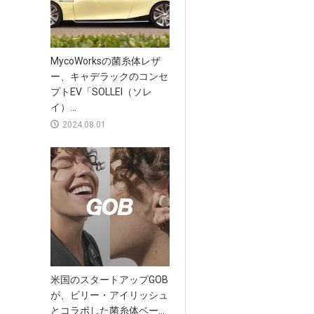
MycoWorksの菌糸体レザ
ー、キャデラックのコンセ
プトEV「SOLLEI（ソレ
イ）...
2024.08.01
米国のスタートアップGOB
が、ビリー・アイリッシュ
とコラボした菌糸体ベー...