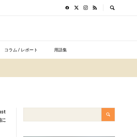
コラム / レポート
用語集
st
舗に