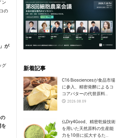
イン
コの
g」が
ッグ
新着記事
、
C16 Biosciencesが食品市場
に参入、精密発酵によるコ
コアバターの代替原料...
2026.08.09
分の
仏Dry4Good、精密乾燥技術
開を
を用いた天然原料の生産能
力を10倍に拡大するた...