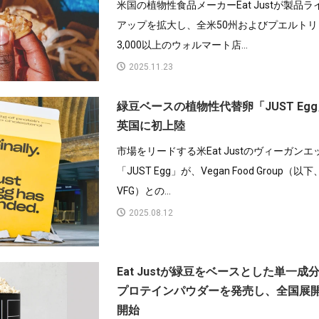
米国の植物性食品メーカーEat Justが製品ラ
アップを拡大し、全米50州およびプエルトリ
3,000以上のウォルマート店...
2025.11.23
緑豆ベースの植物性代替卵「JUST Eg
英国に初上陸
市場をリードする米Eat Justのヴィーガンエ
「JUST Egg」が、Vegan Food Group（以下
VFG）との...
2025.08.12
Eat Justが緑豆をベースとした単一成
プロテインパウダーを発売し、全国展
開始