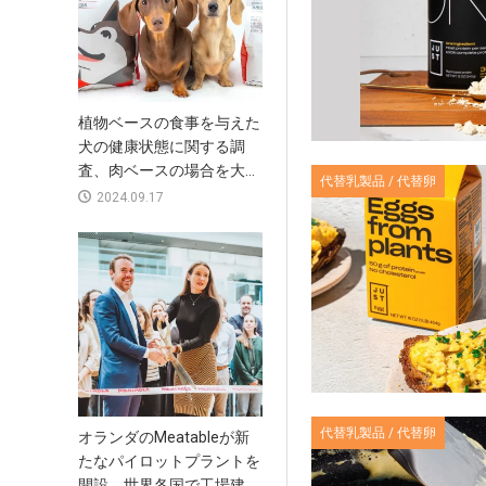
植物ベースの食事を与えた
犬の健康状態に関する調
査、肉ベースの場合を大...
代替乳製品 / 代替卵
2024.09.17
代替乳製品 / 代替卵
オランダのMeatableが新
たなパイロットプラントを
開設、世界各国で工場建...