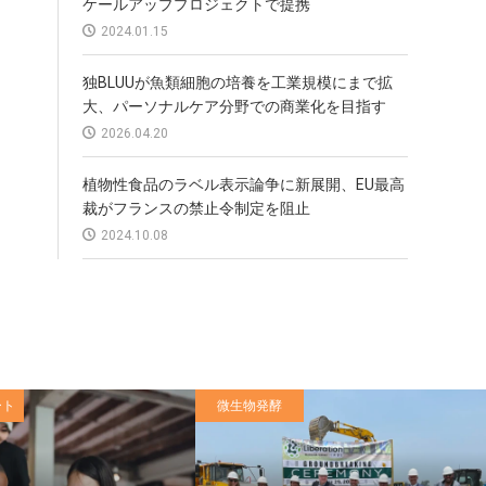
ケールアッププロジェクトで提携
2024.01.15
独BLUUが魚類細胞の培養を工業規模にまで拡
大、パーソナルケア分野での商業化を目指す
2026.04.20
植物性食品のラベル表示論争に新展開、EU最高
裁がフランスの禁止令制定を阻止
2024.10.08
ート
微生物発酵