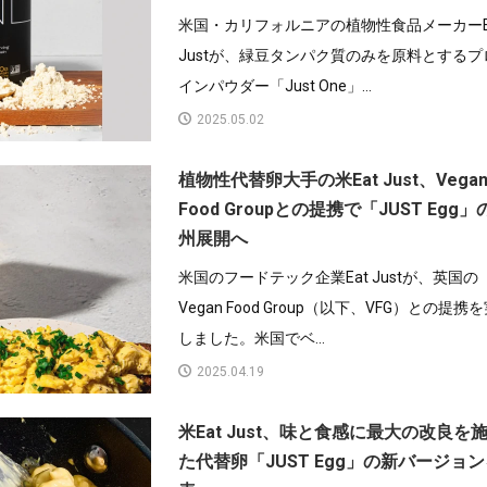
米国・カリフォルニアの植物性食品メーカーE
Justが、緑豆タンパク質のみを原料とするプ
インパウダー「Just One」...
2025.05.02
植物性代替卵大手の米Eat Just、Vega
Food Groupとの提携で「JUST Egg」
州展開へ
米国のフードテック企業Eat Justが、英国の
Vegan Food Group（以下、VFG）との提携
しました。米国でベ...
2025.04.19
米Eat Just、味と食感に最大の改良を
た代替卵「JUST Egg」の新バージョ