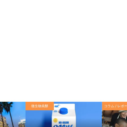
微生物発酵
コラム / レポ