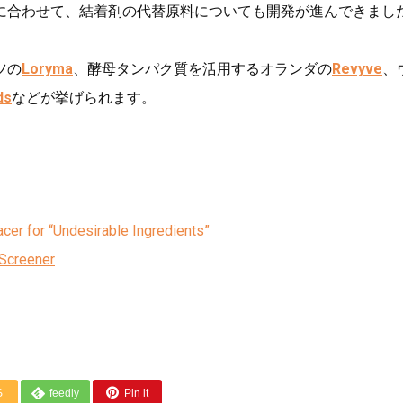
に合わせて、結着剤の代替原料についても開発が進んできまし
ツの
Loryma
、酵母タンパク質を活用するオランダの
Revyve
、
ds
などが挙げられます。
cer for “Undesirable Ingredients”
tScreener
S
feedly
Pin it