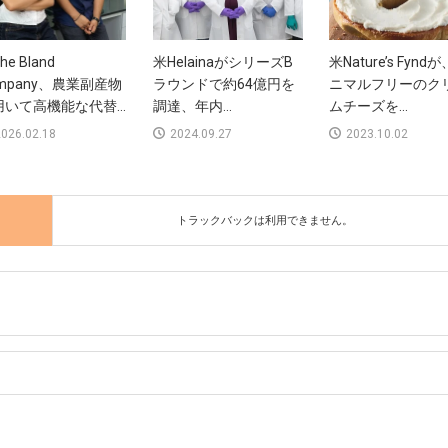
he Bland
米HelainaがシリーズB
米Nature’s Fynd
mpany、農業副産物
ラウンドで約64億円を
ニマルフリーのク
いて高機能な代替...
調達、年内...
ムチーズを...
026.02.18
2024.09.27
2023.10.02
トラックバックは利用できません。