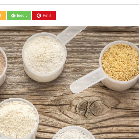
S
feedly
Pin it