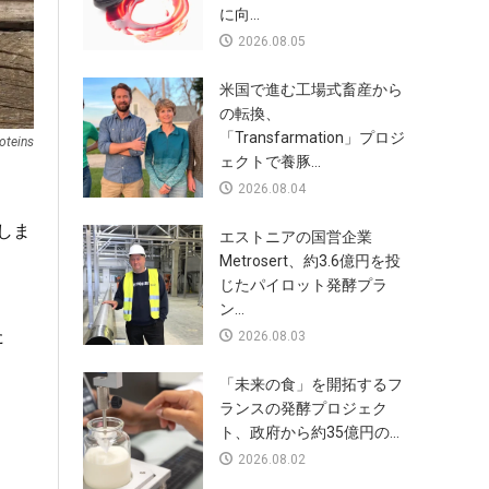
に向...
2026.08.05
米国で進む工場式畜産から
の転換、
「Transfarmation」プロジ
oteins
ェクトで養豚...
2026.08.04
しま
エストニアの国営企業
Metrosert、約3.6億円を投
じたパイロット発酵プラ
ン...
た
2026.08.03
「未来の食」を開拓するフ
ランスの発酵プロジェク
ト、政府から約35億円の...
2026.08.02