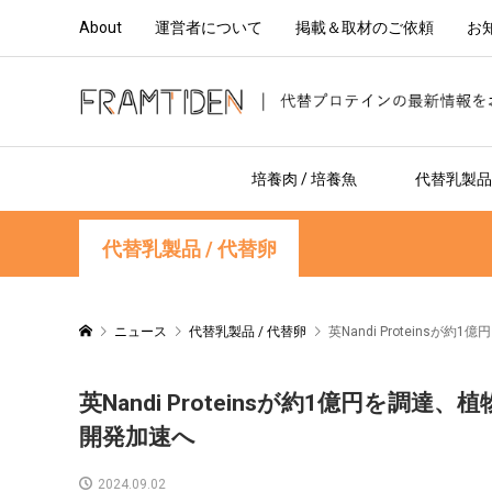
About
運営者について
掲載＆取材のご依頼
お
培養肉 / 培養魚
代替乳製品 
代替乳製品 / 代替卵
ニュース
代替乳製品 / 代替卵
英Nandi Protein
英Nandi Proteinsが約1億円を
開発加速へ
2024.09.02