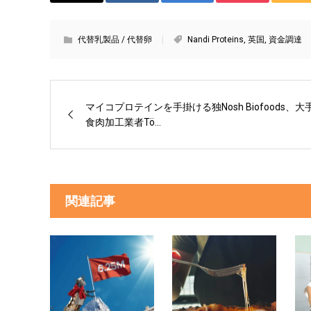
代替乳製品 / 代替卵
Nandi Proteins
,
英国
,
資金調達
マイコプロテインを手掛ける独Nosh Biofoods、大
食肉加工業者Tö...
関連記事