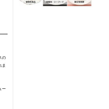
スの
れま
ュー