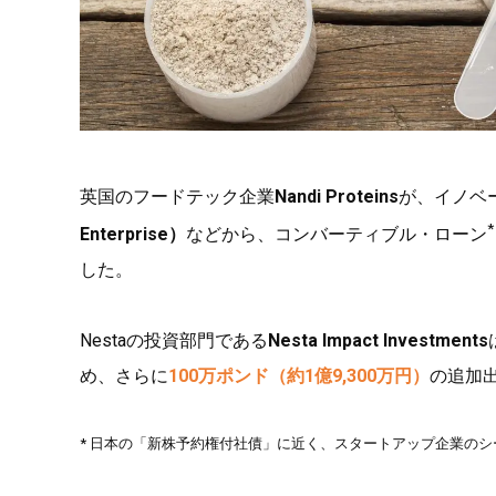
英国のフードテック企業
Nandi Proteins
が、イノベ
*
Enterprise）
などから、コンバーティブル・ローン
した。
Nestaの投資部門である
Nesta Impact Investments
め、さらに
100万ポンド（約1億9,300万円）
の追加
* 日本の「新株予約権付社債」に近く、スタートアップ企業の