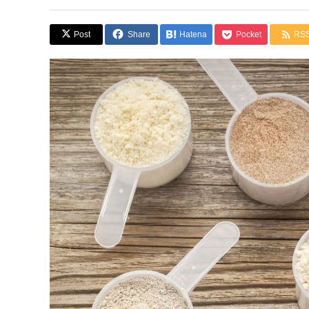
Post
Share
Hatena
Pocket
RS