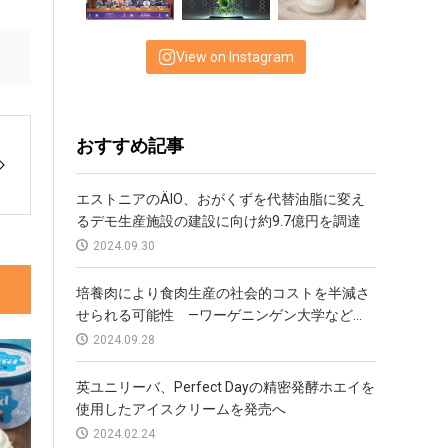
View on Instagram
おすすめ記事
エストニアのÄIO、おがくずを代替油脂に変え
るデモ生産施設の建設に向け約9.7億円を調達
2024.09.30
培養肉により食肉生産の社会的コストを半減さ
せられる可能性 —ワーゲニンゲン大学など...
2024.09.28
英ユニリーバ、Perfect Dayの精密発酵ホエイを
使用したアイスクリームを発売へ
2024.02.24