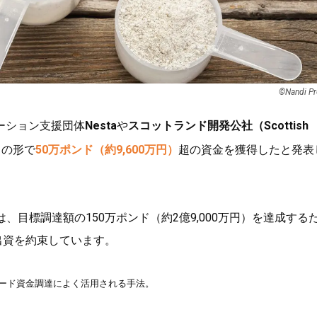
©︎Nandi Pr
ーション支援団体
Nesta
や
スコットランド開発公社（Scottish
の形で
50万ポンド（約9,600万円）
超の資金を獲得したと発表
は、目標調達額の150万ポンド（約2億9,000万円）を達成する
出資を約束しています。
シード資金調達によく活用される手法。