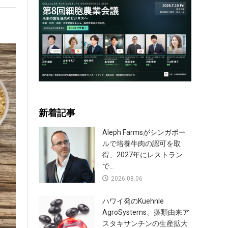
新着記事
Aleph Farmsがシンガポー
ルで培養牛肉の認可を取
得、2027年にレストラン
で...
2026.08.06
ハワイ発のKuehnle
AgroSystems、藻類由来ア
スタキサンチンの生産拡大