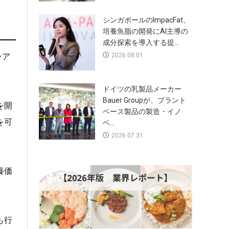
シンガポールのImpacFat、
培養魚脂の開発にAI主導の
成分探索を導入する提...
2026.08.01
ンア
ドイツの乳製品メーカー
Bauer Groupが、プラント
を開
ベース製品の製造・イノ
を可
ベ...
2026.07.31
養価
。
も行