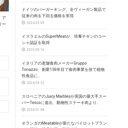
ドイツのバーガーキング、全ヴィーガン製品で
従来の肉を下回る価格を実現
が、ア
2024.03.09
リー
イスラエルのSuperMeatが、培養チキンのコー
シャ認証を取得
2023.09.16
イタリアの老舗食肉メーカーGruppo
Tonazzo、創業136年目で食肉事業を捨て植物
性食品に...
2024.09.22
スロベニアのJuicy Marblesが英国の最大手スー
パーTescoに進出、動物性ステーキ肉より...
2024.01.08
オランダのMeatableが新たなパイロットプラン