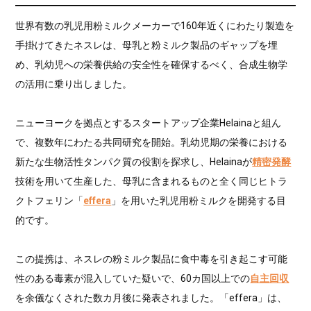
世界有数の乳児用粉ミルクメーカーで160年近くにわたり製造を
手掛けてきたネスレは、母乳と粉ミルク製品のギャップを埋
め、乳幼児への栄養供給の安全性を確保するべく、合成生物学
の活用に乗り出しました。
ニューヨークを拠点とするスタートアップ企業Helainaと組ん
で、複数年にわたる共同研究を開始。乳幼児期の栄養における
新たな生物活性タンパク質の役割を探求し、Helainaが
精密発酵
技術を用いて生産した、母乳に含まれるものと全く同じヒトラ
クトフェリン「
effera
」を用いた乳児用粉ミルクを開発する目
的です。
この提携は、ネスレの粉ミルク製品に食中毒を引き起こす可能
性のある毒素が混入していた疑いで、60カ国以上での
自主回収
を余儀なくされた数カ月後に発表されました。「effera」は、