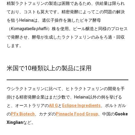
精製ラクトフェリンの製造は困難であるため、供給量は限られ
ており、コストも莫大です。精密発酵によってこの問題の解決
を狙うHelainaは、遺伝子操作を施したピキア酵母
（
Komagataella phaffii
）株を使用。ビール醸造と同様のプロセス
で発酵させ、酵母が生成したラクトフェリンのみをろ過・回収
します。
米国で10種類以上の製品に採用
ウシラクトフェリンに比べて、ヒトラクトフェリンの開発を手
掛ける精密発酵企業はまだ少数で、Helaina以外の例を挙げる
と、オーストラリアの
All G
と
Eclipse Ingredients
、ポルトガル
の
PFx Biotech
、カナダの
Pinnacle Food Group
、中国の
Guoke
Xinglian
など。