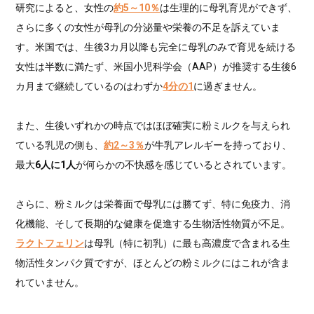
研究によると、女性の
約5～10％
は生理的に母乳育児ができず、
さらに多くの女性が母乳の分泌量や栄養の不足を訴えていま
す。米国では、生後3カ月以降も完全に母乳のみで育児を続ける
女性は半数に満たず、米国小児科学会（AAP）が推奨する生後6
カ月まで継続しているのはわずか
4分の1
に過ぎません。
また、生後いずれかの時点ではほぼ確実に粉ミルクを与えられ
ている乳児の側も、
約2～3％
が牛乳アレルギーを持っており、
最大
6人に1人
が何らかの不快感を感じているとされています。
さらに、粉ミルクは栄養面で母乳には勝てず、特に免疫力、消
化機能、そして長期的な健康を促進する生物活性物質が不足。
ラクトフェリン
は母乳（特に初乳）に最も高濃度で含まれる生
物活性タンパク質ですが、ほとんどの粉ミルクにはこれが含ま
れていません。