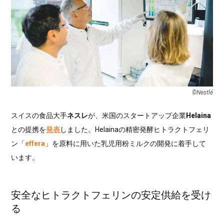
©Nestlé
スイスの食品大手
ネスレ
が、米国のスタートアップ企業
Helaina
との提携を
発表
しました。Helainaの精密発酵ヒトラクトフェリ
ン「
effera
」を原料に用いた乳児用粉ミルクの開発に着手して
います。
安全なヒトラクトフェリンの安定供給を受け
る