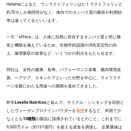
Helainaによると、ウシラクトフェリンはヒトラクトフェリンと
約70％しか相同性がなく、体内でのタンパク質の吸収や利用効
率は違ってくるといいます。
一方「effera」は、人体に自然に存在するタンパク質と同じ構
造と機能を備えているため、生物学的認識や消化安定性の向
上、腸管吸収の改善など、いくつかの利点をもたらせます。
同社は、女性の健康、長寿、パフォーマンス栄養、腸内環境改
善、ヘアケア、スキンケアといった分野を中心に、ライフステ
ージ全般にわたる用途への展開を進めてきました。
昨年
Levelle Nutrition
と組んで、サイクル・シンキングを目的と
したヴィーガンプロテインパウダーを
発売
するなど、米国で少
なくとも
10種類
の製品に採用されているとのこと。これまでに
9,500万ドル（約151億円）を超える資金を調達し、企業価値は