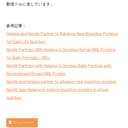
数億ドルに達しています。
参考記事：
Helaina and Nestlé Partner to Advance New Bioactive Proteins
for Early Life Nutrition
Nestlé Partners With Helaina to Develop Human Milk Proteins
for Baby Formula – WSJ
Nestlé Partners with Helaina to Develop Baby Formula with
Recombinant Breast Milk Protein
Nestlé and Helaina partner to advance new bioactive proteins
Nestlé taps Helaina to explore bioactive proteins in infant
nutrition
ブックマーク