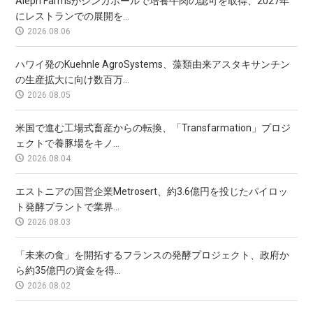
Aleph Farmsがシンガポールで培養牛肉の認可を取得、2027年
にレストランでの展開を...
2026.08.06
ハワイ発のKuehnle AgroSystems、藻類由来アスタキサンチン
の生産拡大に向け数百万...
2026.08.05
米国で進む工場式畜産からの転換、「Transfarmation」プロジ
ェクトで養豚場をキノ...
2026.08.04
エストニアの国営企業Metrosert、約3.6億円を投じたパイロッ
ト発酵プラントで業界...
2026.08.03
「未来の食」を開拓するフランスの発酵プロジェクト、政府か
ら約35億円の資金を得...
2026.08.02