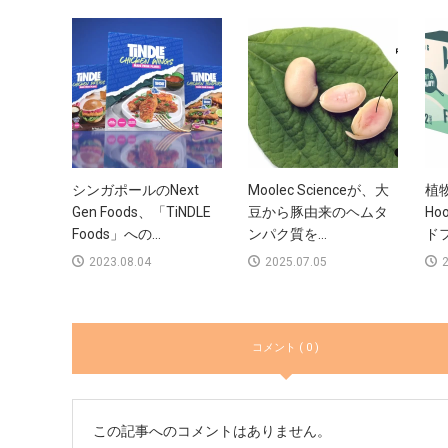
シンガポールのNext
Moolec Scienceが、大
植
Gen Foods、「TiNDLE
豆から豚由来のヘムタ
Ho
Foods」への...
ンパク質を...
ドフ
2023.08.04
2025.07.05
2
コメント ( 0 )
この記事へのコメントはありません。