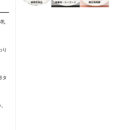
の乳
わり
形タ
い。