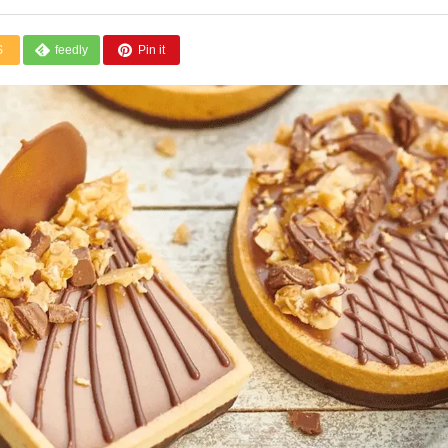
S
feedly
Pin it