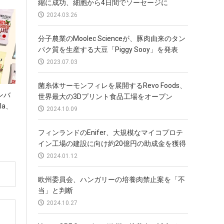
縮に成功、細胞から4日間でソーセージに
2024.03.26
分子農業のMoolec Scienceが、豚肉由来のタン
パク質を生産する大豆「Piggy Sooy」を発表
2023.07.03
菌糸体サーモンフィレを展開するRevo Foods、
ンバ
世界最大の3Dプリント食品工場をオープン
la、
2024.10.09
フィンランドのEnifer、大規模なマイコプロテ
イン工場の建設に向け約20億円の助成金を獲得
2024.01.12
欧州委員会、ハンガリーの培養肉禁止案を「不
当」と判断
2024.10.27