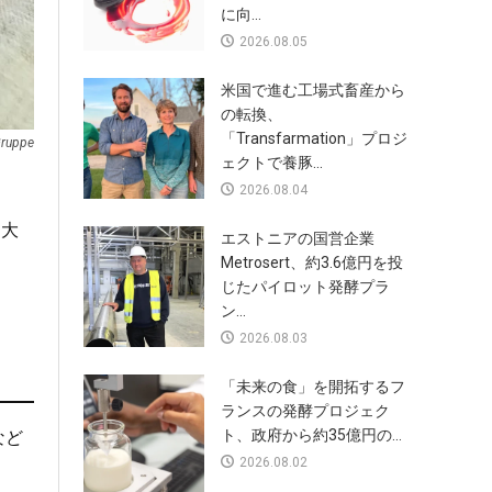
に向...
2026.08.05
米国で進む工場式畜産から
の転換、
「Transfarmation」プロジ
Gruppe
ェクトで養豚...
2026.08.04
ー大
エストニアの国営企業
Metrosert、約3.6億円を投
じたパイロット発酵プラ
ン...
2026.08.03
「未来の食」を開拓するフ
ランスの発酵プロジェク
ト、政府から約35億円の...
sなど
2026.08.02