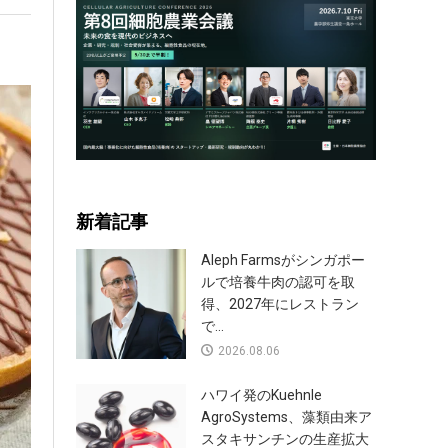
新着記事
Aleph Farmsがシンガポー
ルで培養牛肉の認可を取
得、2027年にレストラン
で...
2026.08.06
ハワイ発のKuehnle
AgroSystems、藻類由来ア
スタキサンチンの生産拡大