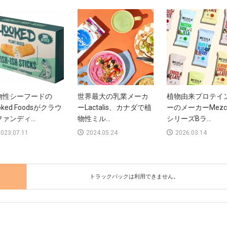
物性シーフードの
世界最大の乳業メーカ
植物由来プロテイ
oked Foodsがクラウ
ーLactalis、カナダで植
ーのメーカーMezc
ァンディ...
物性ミル...
シリーズBラ...
023.07.11
2024.05.24
2026.03.14
トラックバックは利用できません。