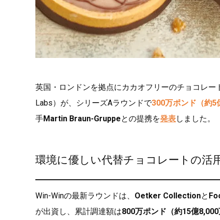
英国・ロンドンを拠点にカカオフリーのチョコレー
Labs）が、シリーズAラウンドで
300万ポンド（約5億
手
Martin Braun-Gruppe
との提携を
発表
しました。
環境に優しい代替チョコレートの活
Win-Winの最新ラウンドは、
Oetker Collection
と
Fo
が出資し、累計調達額は
800万ポンド（約15億8,00