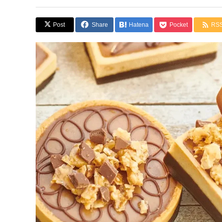
Post
Share
Hatena
Pocket
RS