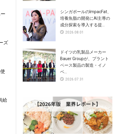
シンガポールのImpacFat、
ベー
培養魚脂の開発にAI主導の
成分探索を導入する提...
2026.08.01
ーズ
ドイツの乳製品メーカー
Bauer Groupが、プラント
ベース製品の製造・イノ
の使
ベ...
2026.07.31
供給