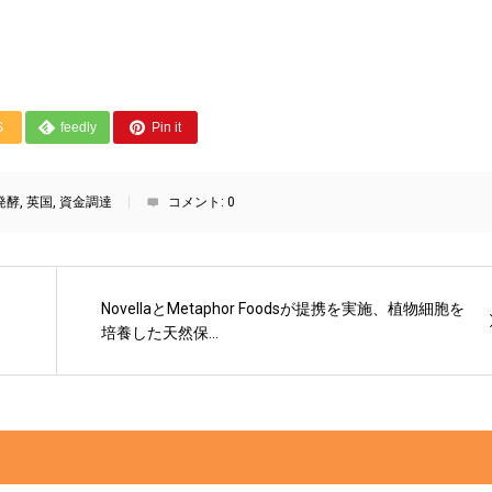
S
feedly
Pin it
発酵
,
英国
,
資金調達
コメント:
0
NovellaとMetaphor Foodsが提携を実施、植物細胞を
培養した天然保...