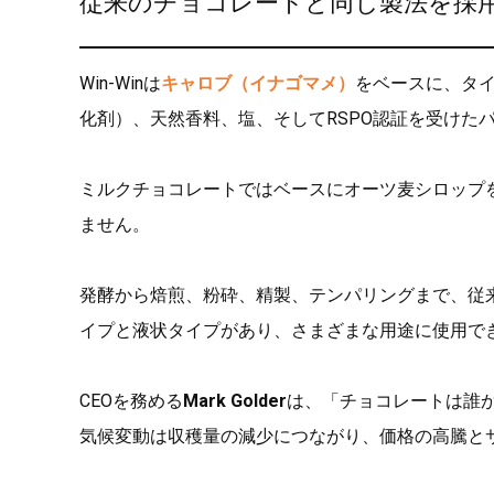
従来のチョコレートと同じ製法を採
Win-Winは
キャロブ（イナゴマメ）
をベースに、タ
化剤）、天然香料、塩、そしてRSPO認証を受けた
ミルクチョコレートではベースにオーツ麦シロップ
ません。
発酵から焙煎、粉砕、精製、テンパリングまで、従
イプと液状タイプがあり、さまざまな用途に使用で
CEOを務める
Mark Golder
は、「チョコレートは誰
気候変動は収穫量の減少につながり、価格の高騰と