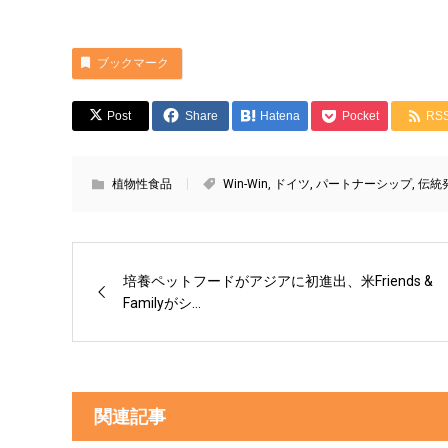
ブックマーク
Post
Share
Hatena
Pocket
RS
植物性食品
Win-Win
,
ドイツ
,
パートナーシップ
,
伝統
培養ペットフードがアジアに初進出、米Friends &
Familyがシ...
関連記事