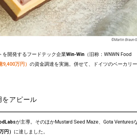
©Martin Braun-
トを開発するフードテック企業
Win-Win
（旧称：WNWN Food
9,400万円）
の資金調達を実施。併せて、ドイツのベーカリ
用をアピール
odLabs
が主導。そのほかMustard Seed Maze、Gota Venture
0万円）
に達しました。