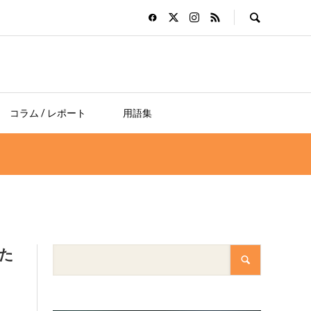
コラム / レポート
用語集
新た