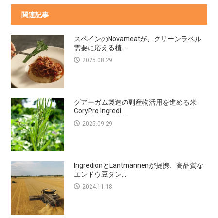
関連記事
スペインのNovameatが、クリーンラベル
需要に応える植...
2025.08.29
グアーガム製造の副産物活用を進める米
CoryPro Ingredi...
2025.09.29
IngredionとLantmännenが提携、高品質な
エンドウ豆タン...
2024.11.18