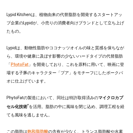
Lypid Kitchenは、植物由来の代替脂肪を開発するスタートアッ
プ企業のLypidが、小売りの消費者向けブランドとして立ち上げ
たもの。
Lypidは、動物性脂肪やココナッツオイルの味と質感を保ちなが
ら、環境や健康に及ぼす影響の少ないハードタイプの代替脂肪
「
PhytoFat
」を開発しており、これを原料に用いて、映画に登
場する子豚のキャラクター「プア」をモチーフにしたポークパ
オに仕上げています。
PhytoFatの製造において、同社は特許取得済みの
マイクロカプ
*
セル化技術
を活用。脂肪の中に風味を閉じ込め、調理工程を経
ても風味を逃しません。
この脂肪は
飽和脂肪酸
の含有が少なく、トランス脂肪酸や水素