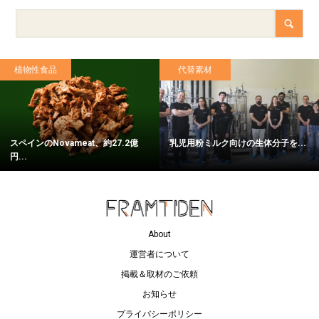
植物性食品
代替素材
スペインのNovameat、約27.2億
乳児用粉ミルク向けの生体分子を...
円...
About
運営者について
掲載＆取材のご依頼
お知らせ
プライバシーポリシー