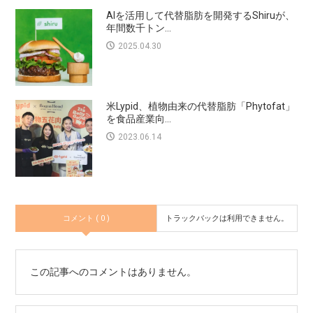
AIを活用して代替脂肪を開発するShiruが、
年間数千トン...
2025.04.30
米Lypid、植物由来の代替脂肪「Phytofat」
を食品産業向...
2023.06.14
コメント ( 0 )
トラックバックは利用できません。
この記事へのコメントはありません。