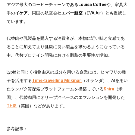
アジア最大のコーヒーチェーンである
Louisa Coffee
や、家具大
手の
イケア
、同国の航空会社
エバー航空
（EVA Air）とも提携し
ています。
代替肉や乳製品を購入する消費者が、本物に近い味と食感であ
ることに加えてより健康に良い製品を求めるようになっている
中、代替プロテイン開発における脂肪の重要性が増加。
Lypidと同じく植物由来の成分を用いる企業には、ヒマワリの種
子を活用する
Time-travelling Milkman
（オランダ）、AIを用い
たタンパク質探索プラットフォームを構築している
Shiru
（米
国）、代替肉用にオリーブ油ベースのエマルションを開発した
THIS
（英国）などがあります。
参考記事：