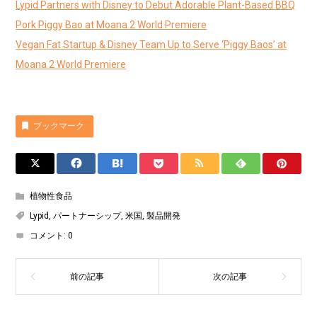
Lypid Partners with Disney to Debut Adorable Plant-Based BBQ
Pork Piggy Bao at Moana 2 World Premiere
Vegan Fat Startup & Disney Team Up to Serve ‘Piggy Baos’ at
Moana 2 World Premiere
ブックマーク
植物性食品
Lypid
,
パートナーシップ
,
米国
,
製品開発
コメント:
0