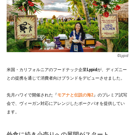
©︎Lypid
米国・カリフォルニアのフードテック企業
Lypid
が、ディズニー
との提携を通じて消費者向けブランドをデビューさせました。
先月ハワイで開催された『
モアナと伝説の海2
』のプレミア試写
会で、ヴィーガン対応にアレンジしたポークパオを提供してい
ます。
外食に続き小売りへの展開がスタート