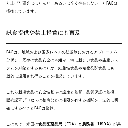
り上げた研究はほとんど、あるいは全く存在しない」とFAOは
指摘しています。
試食提供や禁止措置にも言及
FAOは、地域および国家レベルの法規制におけるアプローチを
分析し、既存の食品安全の枠組み（特に新しい食品や生産シス
テムを対象とするもの）が、細胞性食品や精密発酵食品にも一
般的に適用され得ることを概説しています。
これら新規食品の安全性基準の設定と監督、品質保証の監視、
販売認可プロセスの整備などの権限を有する機関を、法的に明
確にするべきとFAOは指摘。
この点で、米国の
食品医薬品局（FDA）
と
農務省（USDA）
が共