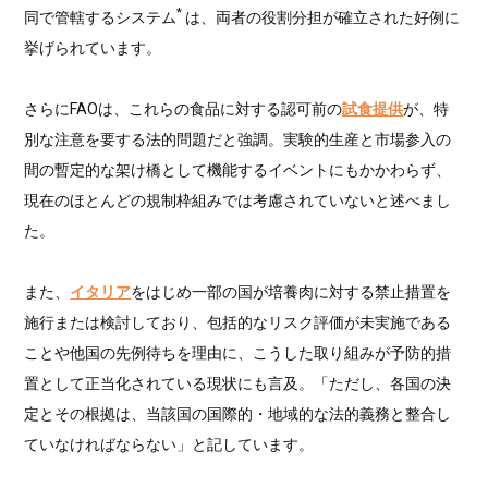
*
同で管轄するシステム
は、両者の役割分担が確立された好例に
挙げられています。
さらにFAOは、これらの食品に対する認可前の
試食提供
が、特
別な注意を要する法的問題だと強調。実験的生産と市場参入の
間の暫定的な架け橋として機能するイベントにもかかわらず、
現在のほとんどの規制枠組みでは考慮されていないと述べまし
た。
また、
イタリア
をはじめ一部の国が培養肉に対する禁止措置を
施行または検討しており、包括的なリスク評価が未実施である
ことや他国の先例待ちを理由に、こうした取り組みが予防的措
置として正当化されている現状にも言及。「ただし、各国の決
定とその根拠は、当該国の国際的・地域的な法的義務と整合し
ていなければならない」と記しています。