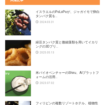
イスラエルのPoLoPoが、ジャガイモで卵白
タンパク質を...
2024.03.31
緑豆タンパク質と微細藻類を用いてイカリ
ングの3Dプリ...
2025.05.13
米バイオベンチャーのShiru、AIプラットフ
ォームの活用...
2023.07.02
フィリピンの複数リゾートホテル、植物性