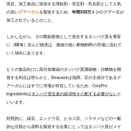
現在、加工食品に添加する増粘剤・安定剤・乳化剤として人気
の高い
グアーガム
を製造するため、
年間300万トン
のグアー豆が
加工されているとのこと。
しかしながら、その際副産物として発生するタンパク質を豊富
に（
55％
）含んだ残渣は、価値の低い動物飼料の市場に流れて
いく傾向にあります。
ヒトの食品向けに高付加価値のタンパク質濃縮物・分離物を開
発する利点は明らかと、Beausireは強調。豆の主成分であるグ
アーガムにはすでに市場が存在しているため、CoryPro
Ingredientsは
タンパク質生産の経済性を心配する必要がない
と
いいます。
対照的に、緑豆、エンドウ豆、ヒヨコ豆、ソラマメなどの一般
的な豆類から原料を製造する企業にとってはタンパク質がメイ