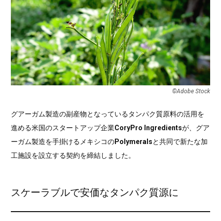
©Adobe Stock
グアーガム製造の副産物となっているタンパク質原料の活用を
進める米国のスタートアップ企業
CoryPro Ingredients
が、グア
ーガム製造を手掛けるメキシコの
Polymerals
と共同で新たな加
工施設を設立する契約を締結しました。
スケーラブルで安価なタンパク質源に