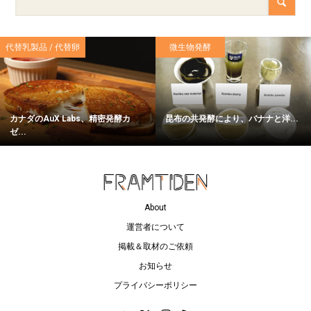
代替乳製品 / 代替卵
微生物発酵
カナダのAuX Labs、精密発酵カ
昆布の共発酵により、バナナと洋...
ゼ...
About
運営者について
掲載＆取材のご依頼
お知らせ
プライバシーポリシー