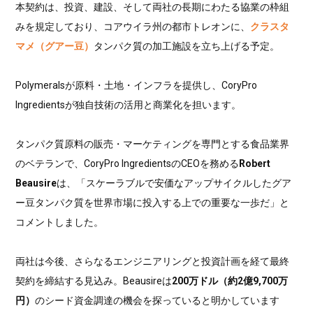
本契約は、投資、建設、そして両社の長期にわたる協業の枠組
みを規定しており、コアウイラ州の都市トレオンに、
クラスタ
マメ（グアー豆）
タンパク質の加工施設を立ち上げる予定。
Polymeralsが原料・土地・インフラを提供し、CoryPro
Ingredientsが独自技術の活用と商業化を担います。
タンパク質原料の販売・マーケティングを専門とする食品業界
のベテランで、CoryPro IngredientsのCEOを務める
Robert
Beausire
は、「スケーラブルで安価なアップサイクルしたグア
ー豆タンパク質を世界市場に投入する上での重要な一歩だ」と
コメントしました。
両社は今後、さらなるエンジニアリングと投資計画を経て最終
契約を締結する見込み。Beausireは
200万ドル（約2億9,700万
円）
のシード資金調達の機会を探っていると明かしています