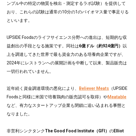
ンプル中の特定の物質を検出・測定するラボ試験）を提供して
おり、これらの試験は通常の10分の1のバイオマス量で事足りる
といいます。
UPSIDE Foodsのライフサイエンス分野への進出は、短期的な収
益創出の手段となる施策です。同社は
6億ドル（約924億円）
以
上を調達してきた世界で最も資金力のある培養肉企業ですが、
2024年にレストランへの展開計画を中断して以来、製品販売は
一切行われていません。
近年続く資金調達環境の悪化により、
Believer Meats
（UPSIDE
Foodsと同様に米国で培養鶏肉の販売認可を取得）や
Meatable
など、有力なスタートアップ企業も閉鎖に追い込まれる事態と
なりました。
非営利シンクタンク
The Good Food Institute（GFI）
の
Elliot