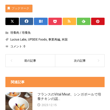
ブックマーク
培養肉 / 培養魚
Lucius Labs
,
UPSIDE Foods
,
事業再編
,
米国
コメント:
0
関連記事
フランスのVital Meat、シンガポールで培
養チキンの認...
2023.12.15