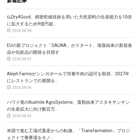
新着記事
仏Dry4Good、精密乾燥技術を用いた天然原料の生産能力を10倍
に拡大するため9億円超...
2026.08.08
EUの新プロジェクト「SALINA」がスタート、海藻由来の新規食
品や化粧品の開発を目指す
2026.08.07
Aleph Farmsがシンガポールで培養牛肉の認可を取得、2027年
にレストランでの展開を...
2026.08.06
ハワイ発のKuehnle AgroSystems、藻類由来アスタキサンチン
の生産拡大に向け数百万...
2026.08.05
米国で進む工場式畜産からの転換、「Transfarmation」プロジ
ェクトで養豚場をキノ...